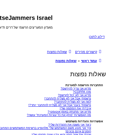
tseJammers Israel
מועדון המעריצים הרשמי של דרים ת'י
דילוג לתוכן
קישורים מהירים
שאלות נפוצות
עמוד ראשי
שאלות נפוצות
שאלות נפוצות
התחברות והרשמה למערכת
מדוע אני צריך להירשם?
מהו COPPA?
מדוע אני לא יכול להרשם?
נרשמתי אבל אני לא מצליח להתחבר!
למה אני לא מצליח להתחבר?
נרשמתי בעבר אבל אני לא מצליח להתחבר יותר?!
איבדתי את הססמה שלי!
מדוע אני מתנתק באופן אוטומטי?
מה האפשרות “מחק את כל עוגיות המערכת” עושה?
אפשרויות והגדרות משתמש
כיצד אני משנה את ההגדרות שלי?
איך אני מונע משם המשתמש שלי מלהופיע ברשימת המשתמשים המחובר
הזמנים אינם נכונים!
שינתי את אזור הזמן והוא עדין שונה מהזמן שלי!