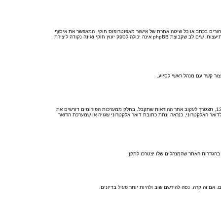
לד של 1998, הוא חוק בארצות הברית הדורש מאתרים ברשת אשר יכולים לאסוף מידע מקטינים מתחת לגיל 13 לדרוש הסכמה מההורים בכתב או כל שיטה אחרת של אישור מאפוטרופוס חוקי, המאפשר את איסוף
פרטי הזיהוי האישיים מקטין מתחת לגיל 14 13. אם אינך בטוח אם חוק זה חל לגביך בתור מישהו המנסה להירשם או לאתר אשר אליו אתה מנסה להירשם, צור קשר עם יועץ חוקי להתיעצות. שים לב שקבוצת phpBB אינה יכולה לספק יעוץ חוקי ואינה נקודה ליצירת
ראשית, בדוק את שם המשתמש והססמה שהזנת. אם הם נכונים, אז כנראה ואת מהדברים הבאים קרה. אם מערכת ה־COPPA פועלת במערכת ובהרשמה סימנת שאתה מתחת לגיל 13, תצטרך לעקוב אחר ההוראות שתקבל. בחלק ממערכות הפורומים דורשים את
ואר האלקטרוני, כנראה ונתת כתובת דואר אלקטרוני שגויה או שמערכת הדואר
אם זה קרה, נסה להירשם שוב ולהיות יותר פעיל בדיונים.