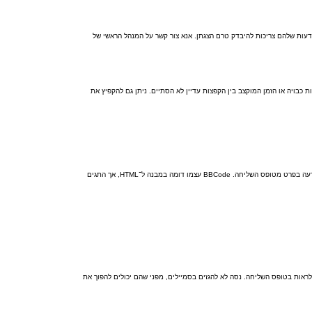
עות שלהם צריכות להיבדק טרם הצגתן. אנא צור קשר על המנהל הראשי של
 כבויה או הזמן המוקצב בין הקפצות עדיין לא הסתיים. ניתן גם להקפיץ את
BBCode הוא צורה מיוחדת של HTML, המציע שליטה נהדרת בעיצוב בחלקים מסוימים בהודעה. השימוש ב־BBCode נקבע על־ידי המנהל הראשי, אבל ניתן גם לכבות אותו בכל הודעה בפרט מטופס השליחה. BBCode עצמו דומה במבנה ל־HTML, אך התגים
ראות בטופס השליחה. נסה לא להגזים בסמיילים, מפני שהם יכולים להפוך את