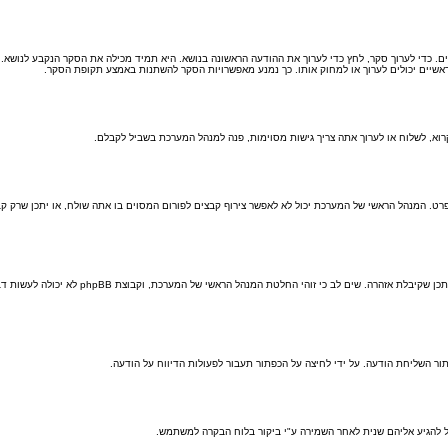
רים. כדי לערוך סקר, לחץ כדי לערוך את ההודעה הראשונה בנושא. היא תמיד מכילה את הסקר הנקבע לנושא
אשיים יכולים לערוך או למחוק אותו. כך נמנע מאפשרויות הסקר להשתנות באמצע תקופת הסקר.
וא, לשלוח או לערוך אתה צריך גישות מסוימות, פנה למנהל המערכת בשביל לקבלם.
רט. המנהל הראשי של המערכת יכול לא לאפשר צירוף קבצים לפורום המסוים בו אתה שולח, או יתכן שרק ק
כל מנהל ראשי של מערכת קובע את חוקי האתר שלו.
ר השליחת הודעה. על ידי לחיצה על הכפתור תעבור לפעולות הדיווח על הודעה.
 להגיע אליהם שנית לאחר השמירה ע"י ביקור בלוח הבקרה למשתמש.