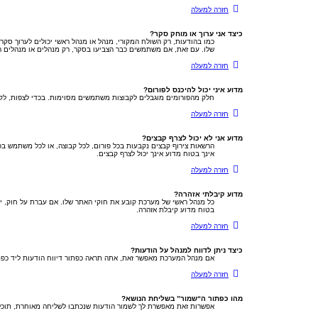
חזרה למעלה
כיצד אני ערוך או מוחק סקר?
כמו בהודעות, רק השולח המקורי, מנהל או מנהל ראשי יכולים לערוך סק
שלו. עם זאת, אם משתמשים כבר הצביעו בסקר, רק מנהלים או מנהלים ר
חזרה למעלה
מדוע איני יכול להיכנס לפורום?
חלק מהפורומים מוגבלים לקבוצות משתמשים מסוימות. בכדי לצפות, לקר
חזרה למעלה
מדוע אני לא יכול לצרף קבצים?
הרשאות צירוף קבצים נקבעות בכל פורום, לכל קבוצה, או לכל משתמש בפ
אינך בטוח מדוע אינך יכול לצרף קבצים.
חזרה למעלה
מדוע קיבלתי אזהרה?
בטוח מדוע קיבלת אזהרה.
חזרה למעלה
כיצד ניתן לדווח למנהל על הודעות?
אם מנהל המערכת מאפשר זאת, אתה תראה כפתור דיווח הודעות ליד כפתו
חזרה למעלה
מהו כפתור ה“שמור” בשליחת הנושא?
אפשרות זאת מאפשרת לך לשמור הודעות שנכתבו לשליחה מאוחרת, תוכל