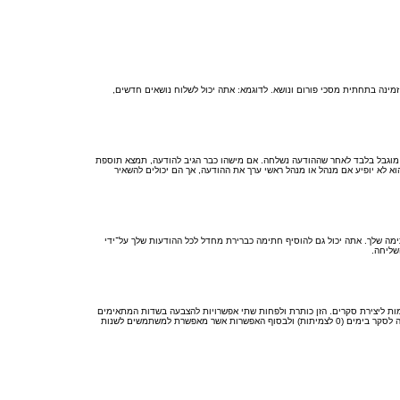
מינה בתחתית מסכי פורום ונושא. לדוגמא: אתה יכול לשלוח נושאים חדשים,
ן מוגבל בלבד לאחר שההודעה נשלחה. אם מישהו כבר הגיב להודעה, תמצא תוספת
לא יופיע אם מנהל או מנהל ראשי ערך את ההודעה, אך הם יכולים להשאיר
ה שלך. אתה יכול גם להוסיף חתימה כברירת מחדל לכל ההודעות שלך על־ידי
שליחה.
מות ליצירת סקרים. הזן כותרת ולפחות שתי אפשרויות להצבעה בשדות המתאימים
וודא שכל אפשרות בשורה נפרדת בתיבת הטקסט. אתה יכול גם לקבוע את מספר האפשרויות אשר משתמשים יכולים לבחור במשך ההצבעה תחת “אפשרויות לכל משתמש”, זמן הגבלה לסקר בימים (0 לצמיתות) ולבסוף האפשרות אשר מאפשרת למשתמשים לשנות