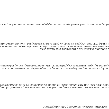
לחץ על "פרסם תגובה". ייתכן שתצטרך להירשם לפני שתוכל לשלוח הודעה.רשימת ההרשאות שלך בכל פורום ז
ודעות שלך בלבד. אתה יכול לערוך הודעה על־ידי לחיצה על כפתור העריכה להודעה המיוחסת, לפעמים לזמ
ת מספר הפעמים שערכת אותה יחד עם התאריך והשעה. טקסט זה יופיע רק אם נשלחה להודעה תגובה. הוא 
 שמשתמשים רגילים לא יכולים למחוק הודעה לאחר שקיבלה תגובה.
 למשתמש שלך. לאחר שנוצרה, אתה יכול לסמן את התיבה
צרף חתימה
בטופס השליחה כדי להוסיף את החתימ
יין למנוע מהחתימה להתווסף להודעות מסוימות על־ידי ביטול הסימון לתיבת הוספת החתימה בטופס ה
תווית “יצירת סקר” תחת טופס השליחה הראשי. אם אתה לא יכול לראות אותה, אין לך את ההרשאות המתאי
ה חושב שכמות האפשרויות לא מספיקה לך, פנה למנהל המערכת.