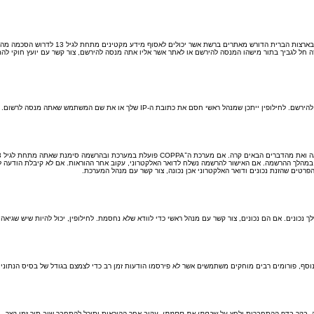
COPPA, או החוק לפרטיות והגנה המקוונת של הי
ת כתובת ה-IP שלך או את שם המשתמש שאתה מנסה לרשום. צור קשר עם מנהל ראשי לסיוע.
 במהלך ההרשמה. אם האישור להרשמה נשלח לדואר האלקטרוני, עקוב אחר ההוראות. אם לא קיבלת הודעה לד
טים שהזנת נכונים ודואר האלקטרוני אכן נכונה, צור קשר עם מנהל המערכת.
ף, פורומים רבים מוחקים משתמשים אשר לא פירסמו הודעות זמן רב כדי לצמצם בגודל של בסיס הנתונים. 
ה. בקר בדף ההתחברות ולחץ על
שכחתי את ססמתי
. עקוב אחר ההוראות ותוכל להתחבר שוב תוך זמן קצר.