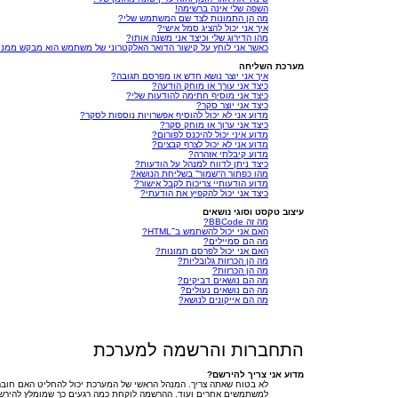
השפה שלי אינה ברשימה!
מה הן התמונות לצד שם המשתמש שלי?
איך אני יכול להציג סמל אישי?
מהו הדירוג שלי וכיצד אני משנה אותו?
כאשר אני לוחץ על קישור הדואר האלקטרוני של משתמש הוא מבקש ממנ
מערכת השליחה
איך אני יוצר נושא חדש או מפרסם תגובה?
כיצד אני עורך או מוחק הודעה?
כיצד אני מוסיף חתימה להודעות שלי?
כיצד אני יוצר סקר?
מדוע אני לא יכול להוסיף אפשרויות נוספות לסקר?
כיצד אני ערוך או מוחק סקר?
מדוע איני יכול להיכנס לפורום?
מדוע אני לא יכול לצרף קבצים?
מדוע קיבלתי אזהרה?
כיצד ניתן לדווח למנהל על הודעות?
מהו כפתור ה“שמור” בשליחת הנושא?
מדוע הודעותיי צריכות לקבל אישור?
כיצד אני יכול להקפיץ את הודעתי?
עיצוב טקסט וסוגי נושאים
מה זה BBCode?
האם אני יכול להשתמש ב־HTML?
מה הם סמיילים?
האם אני יכול לפרסם תמונות?
מה הן הכרזות גלובליות?
מה הן הכרזות?
מה הם נושאים דביקים?
מה הם נושאים נעולים?
מה הם אייקונים לנושא?
התחברות והרשמה למערכת
מדוע אני צריך להירשם?
לא בטוח שאתה צריך. המנהל הראשי של המערכת יכול להחליט האם חובה 
למשתמשים אחרים ועוד. ההרשמה לוקחת כמה רגעים כך שמומלץ להירש