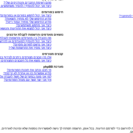
מהם רשימת החברים והנודניקים שלי?
כיצד אני יכול להוסיף / להסיר משתמשים 
חיפוש בפורומים
כיצד אני יכול לחפש בפורום או בפורומים?
י להתחבר?
מדוע החיפוש שלי לא מחזיר תוצאות?
מדוע החיפוש שלי מחזיר עמוד ריק!?
כיצד אני מחפש משתמשים?
כיצד אני יכול למצוא את ההודעות והנושאי
נושאים מועדפים והרשמות לקבלת עדכונים
מה ההבדל בין מועדפים והרשמות לקבלת 
כיצד אני יכול להוסיף למועדפים או להיר
כיצד אני נרשם לפורום מסוים?
כיצד אני מסיר את ההרשמות שלי?
קבצים מצורפים
אלו מין קבצים מצורפים ניתנים לצירוף במ
כיצד אני מוצא את כל הקבצים המצורפים 
מערכת phpBB
מי תכנן וכתב את תוכנת הפורומים?
מדוע אפשרות כזו או אחרת לא קיימת?
למי אני פונה במקרים של חשד לעברה על
איך אני יוצר קשר עם מנהל הפורומים?
להירשם כדי לפרסם הודעות. בכל אופן, הרשמה תפתח לך גישה לאפשרויות נוספות שלא זמינות לאורחים, כ
ם.