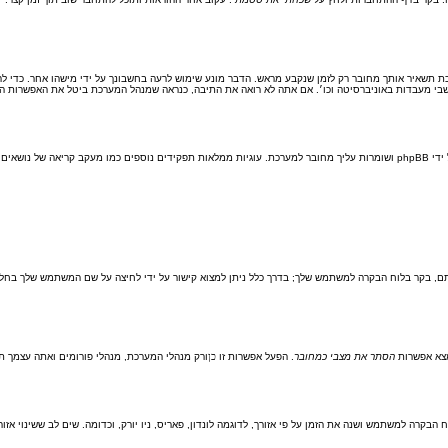
 תשאיר אותך מחובר רק לזמן שנקבע מראש. הדבר מונע שימוש לרעה בחשבונך על ידי מישהו אחר. כדי ל
 מעבדות באוניברסיטה וכו׳. אם אתה לא רואה את התיבה, כנראה שמנהל המערכת ביטל את האפשרות הזו
"מחק את כל עוגיות המערכת" מוחק את כל העוגיות (cookies) שנוצרו על ידי phpBB ושומרות עליך מחובר למערכת. עוגיות ממלאות תפקידים
ם, בקר בלוח הבקרה למשתמש שלך; בדרך כלל ניתן למצוא קישור על ידי לחיצה על שם המשתמש שלך בחלק 
מצא אפשרות
הסתר את מצבי כמחובר
. הפעל אפשרות זו
כן
ורק מנהלי המערכת, מנהלי פורומים ואתה עצמך 
 הבקרה למשתמש ושנה את הזמן על פי אזורך, לדוגמה לונדון, פאריס, ניו יורק, וכדומה. שים לב ששינוי אזו