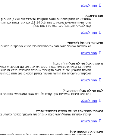
חזרה למעלה
מהו COPPA?
קשר לענייני חוק מכל סוג, ובפרט הרשום להלן.
חזרה למעלה
מדוע אני לא יכול להרשם?
יש אפשרות שמנהל ראשי סגר את ההרשמה כדי למנוע ממבקרים חדשים להירשם. לחילופין ייתכן שמנהל ראשי חסם א
חזרה למעלה
נרשמתי אבל אני לא מצליח להתחבר!
הפעלת החשבון, על ידי דואר אלקטרוני או מנהל המערכת; מידע זה מוצג
האלקטרוני העבירה את הודעת האישור בסינון הספאם. אם אתה בטוח שהפר
חזרה למעלה
למה אני לא מצליח להתחבר?
Tיש כמה סיבות אפשריות לכך. קודם כל, ודא ששם המשתמש והססמה שלך נכונים. אם הם נכונים, צור קשר עם מנהל ראשי כדי לוודא שלא נחסמת. לחילופין, יכול להיות שיש שגיאה בהגדרות האתר שהמנהלים שלו יצטרכו לתקן.
חזרה למעלה
נרשמתי בעבר אבל אני לא מצליח להתחבר יותר?!
קיימת אפשרות שמנהל ראשי כיבה או מחק את חשבונך מסיבה כלשהי. בנוס
חזרה למעלה
איבדתי את הססמה שלי!
בלי פאניקה! אי אפשר לשחזר את הססמה שלך, אבל כן אפשר לאפס אות