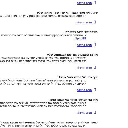
חזרה למעלה
שינתי את אזור הזמן והוא עדין שונה מהזמן שלי!
אם אתה בטוח שהגדרת את אזור הזמן נכון והזמן עדין אינו מכוון כראוי, 
חזרה למעלה
השפה שלי אינה ברשימה!
או שהמנהל הראשי לא התקין השפה או שאף אחד לא תרגם את המערכת לשפ
®.
phpBB
חזרה למעלה
מה הן התמונות לצד שם המשתמש שלי?
ישנם שני סוגי תמונות אשר עשויים להופיע יחד עם שם המשתמש כאשר צו
כלל גדולה יותר, ידועה כסמל אישי ובדרך כלל ייחודית או אישית לכל מש
חזרה למעלה
איך אני יכול להציג סמל אישי?
אישיים. אם אתה לא מצליח להשתמש בסמל אישי, צור קשר עם מנהל ראש
חזרה למעלה
מהו הדירוג שלי וכיצד אני משנה אותו?
דירוגים, אשר מופיעים תחת שם המשתמש שלך, מציינים את מספר ההודעו
המנהל הראשי של המערכת. אנא אל תפגע במערכת על־ידי שליחת הודעות מ
חזרה למעלה
כאשר אני לוחץ על קישור הדואר האלקטרוני של משתמש הוא מבקש ממני ל
רק משתמשים רשומים יכולים לשלוח לחברי הפורום הודעות לדואר האלק