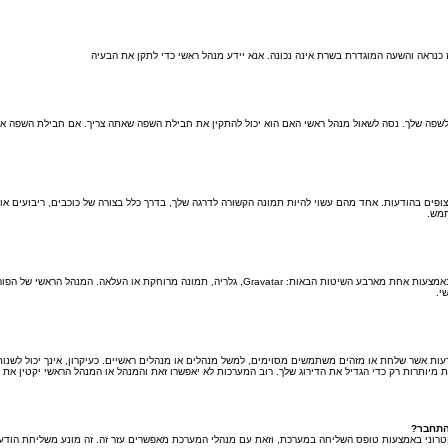
אז כנראה והשעה המוגדרת בשרת אינה נכונה. אנא יידע מנהל ראשי כדי לתקן את הבעיה
ה שלך. נסה לשאול מנהל ראשי האם הוא יכול להתקין את חבילת השפה שאתה צריך. אם חבילת השפה אינה
פים בהודעות. אחד מהם עשוי להיות תמונה הקשורה לדרגה שלך, בדרך כלל בצורה של כוכבים, ריבועים או
תמש.
בתוך לוח הבקרה למשתמש תחת "פרופיל" אתה יכול להוסיף סמל אישי באמצעות אחת מארבע השיטות הבאות: 
י.
ת אשר שלחת או מזהים משתמשים מסוימים, למשל מנהלים או מנהלים ראשיים. כעיקרון, אינך יכול לשנות 
יותרות רק כדי הגדיל את הדירוג שלך. רוב המערכות לא יאפשרו זאת והמנהל או המנהל הראשי יקטין את 
התחבר?
טרוני באמצעות טופס השליחה במערכת, וזאת עם מנהלי המערכת מאפשרים עזר זה. זה מונע משליחת הודע