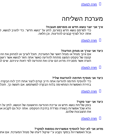
חזרה למעלה
מערכת השליחה
איך אני יוצר נושא חדש או מפרסם תגובה?
כדי לפרסם נושא חדש בפורום, לחץ על "נושא חדש". כדי להגיב לנושא, 
אתה יכול לצרף קבצים להודעות, וכן הלאה.
חזרה למעלה
כיצד אני עורך או מוחק הודעה?
אם אינך מנהל או מנהל ראשי של המערכת, תוכל לערוך או למחוק את הה
קטנה של טקסט המוצג מתחת להודעה כאשר אתה חוזר לנושא אשר רושם א
הערה אשר מסבירה מדוע הם ערכו את ההודעה לפי ראות עיניהם. שים לב
חזרה למעלה
כיצד אני מוסיף חתימה להודעות שלי?
כדי להוסיף חתימה להודעה אתה חייב קודם ליצור אחת דרך לוח הבקרה
בחירת האפשרות המתאימה בלוח הבקרה למשתמש. אם תעשה כך, תוכל עד
חזרה למעלה
כיצד אני יוצר סקר?
בזמן שליחת נושא חדש או עריכת ההודעה הראשונה של הנושא, לחץ על ה
את ההצבעות שלהם.
חזרה למעלה
מדוע אני לא יכול להוסיף אפשרויות נוספות לסקר?
גבול האפשרויות בסקר נקבע ע"י שיקול דעתו של מנהל המערכת. אם את