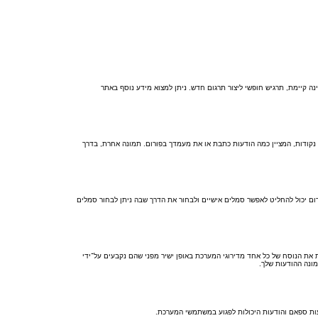
 קיימת, תרגיש חופשי ליצור תרגום חדש. ניתן למצוא מידע נוסף באתר
 נקודות, המציין כמה הודעות כתבת או את מעמדך בפורום. תמונה אחרת, בדרך
Gravatar, גלריה, תמונה מרוחקת או העלאה. המנהל הראשי של הפורום יכול להחליט לאפשר סמלים אישיים ולבחור את הדרך שבה ניתן לבחור סמלים
את הנוסח של כל אחד מדירוגי המערכת באופן ישיר מפני שהם נקבעים על־ידי
מונה ההודעות שלך.
ות ספאם והודעות היכולות לפגוע במשתמשי המערכת.