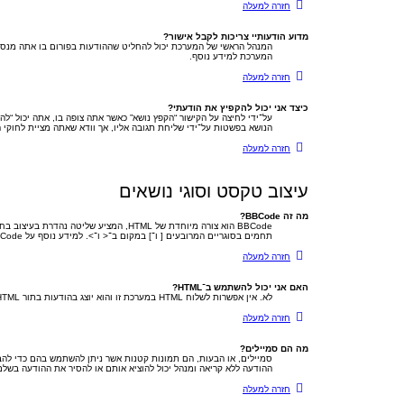
חזרה למעלה
מדוע הודעותיי צריכות לקבל אישור?
המנהל הראשי של המערכת יכול להחליט שההודעות בפורום בו אתה מנסה
המערכת למידע נוסף.
חזרה למעלה
כיצד אני יכול להקפיץ את הודעתי?
על־ידי לחיצה על הקישור “הקפץ נושא” כאשר אתה צופה בו, אתה יכול “לה
הנושא בפשטות על־ידי שליחת תגובה אליו, אך וודא שאתה מציית לחוקי
חזרה למעלה
עיצוב טקסט וסוגי נושאים
מה זה BBCode?
תחמים בסוגריים המרובעים [ ו־] במקום ב־< ו־>. למידע נוסף על BBCode ראה את המדריך אליו ניתן לגשת מעמוד השליחה.
חזרה למעלה
האם אני יכול להשתמש ב־HTML?
לא. אין אפשרות לשלוח HTML במערכת זו והוא יוצג בהודעות בתור HTML. רוב עיצובי הטקסט אשר ניתן לבצע ב־HTML ניתן גם לבצע בעזרת BBCode במקום.
חזרה למעלה
מה הם סמיילים?
סמיילים, או הבעות, הם תמונות קטנות אשר ניתן להשתמש בהם כדי להבי
ההודעה ללא קריאה ומנהל יכול להוציא אותם או להסיר את ההודעה בשל
חזרה למעלה