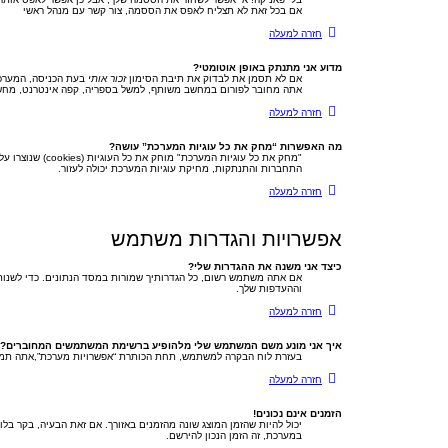
אם בכל זאת לא תצליח לאפס את הססמה, צור קשר עם מנהל ראשי
חזרה למעלה
מדוע אני מתנתק באופן אוטומטי?
אם לא תסמן את לבדוק את תיבת הסימון
זכור אותי
בעת הכניסה, המערכת
אתה מחובר לפורום במחשב משותף, למשל בספריה, קפה אינטרנט, מחשבי
חזרה למעלה
מה האפשרות “מחק את כל עוגיות המערכת” עושה?
התחברות והתנתקות, מחיקת עוגיות המערכת יכולה לעזור.
חזרה למעלה
אפשרויות והגדרות משתמש
כיצד אני משנה את ההגדרות שלי?
אם אתה משתמש רשום, כל הגדרותיך שמורות במסד הנתונים. כדי לשנות
וההעדפות שלך.
חזרה למעלה
איך אני מונע משם המשתמש שלי מלהופיע ברשימת המשתמשים המחוברים?
בעזרת לוח הבקרה למשתמש, תחת הכותרת “אפשרויות מערכת”,אתה ת
חזרה למעלה
הזמנים אינם נכונים!
יכול להיות שהזמן המוצג שונה מהזמנים באזורך. אם זאת הבעיה, בקר בלוח
במערכת, זה הזמן הנכון להירשם.