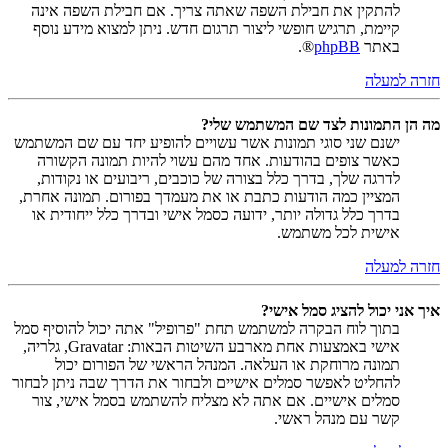
להתקין את חבילת השפה שאתה צריך. אם חבילת השפה אינה
קיימת, תרגיש חופשי ליצור תרגום חדש. ניתן למצוא מידע נוסף
באתר
phpBB
®.
חזרה למעלה
מה הן התמונות לצד שם המשתמש שלי?
ישנם שני סוגי תמונות אשר עשויים להופיע יחד עם שם המשתמש
כאשר צופים בהודעות. אחד מהם עשוי להיות תמונה הקשורה
לדרגה שלך, בדרך כלל בצורה של כוכבים, ריבועים או נקודות,
המציין כמה הודעות כתבת או את מעמדך בפורום. תמונה אחרת,
בדרך כלל גדולה יותר, ידועה כסמל אישי ובדרך כלל ייחודית או
אישית לכל משתמש.
חזרה למעלה
איך אני יכול להציג סמל אישי?
בתוך לוח הבקרה למשתמש תחת "פרופיל" אתה יכול להוסיף סמל
אישי באמצעות אחת מארבע השיטות הבאות: Gravatar, גלריה,
תמונה מרוחקת או העלאה. המנהל הראשי של הפורום יכול
להחליט לאפשר סמלים אישיים ולבחור את הדרך שבה ניתן לבחור
סמלים אישיים. אם אתה לא מצליח להשתמש בסמל אישי, צור
קשר עם מנהל ראשי.