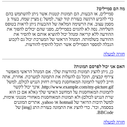
מה הם סמיילים?
סמיילים, או הבעות, הם תמונות קטנות אשר ניתן להשתמש בהם
כדי להביע הרגשה בעזרת קוד קצר, למשל :) מציין שמח, בעוד :(
מסמן עצוב. את הרשימה המלאה של ההבעות ניתן לראות בטופס
השליחה. נסה לא להגזים בסמיילים, מפני שהם יכולים להפוך את
ההודעה ללא קריאה ומנהל יכול להוציא אותם או להסיר את
ההודעה בשלמותה. המנהל הראשי של המערכת יכול גם לקבוע
הגבלה למספר הסמיילים אשר תוכל להוסיף להודעות.
חזרה למעלה
האם אני יכול לפרסם תמונות?
כן, ניתן להציג תמונות בהודעות שלך. אם המנהל הראשי מאפשר
צירוף קבצים, תוכל גם להעלות את התמונה למערכת. אחרת, אתה
חייב לקשר לתמונה המאוחסנת בשרת רחוק הנגיש לכולם, למשל
http://www.example.com/my-picture.gif. אינך יכול לקשר
לתמונות המאוחסנות על המחשב האישי שלך (אלא אם כן הוא
שרת הנגיש לכולם) ולא תמונות המאוחסנות מאחורי מנגנוני אימות,
למשל תיבות הדואר של hotmail או yahoo, אתרים המוגנים
בססמה, וכד'. כדי להציג את התמונה בעזרת התג [img] של
BBCode.
חזרה למעלה