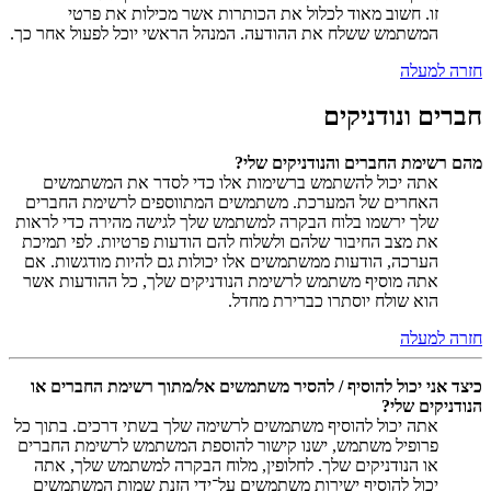
זו. חשוב מאוד לכלול את הכותרות אשר מכילות את פרטי
המשתמש ששלח את ההודעה. המנהל הראשי יוכל לפעול אחר כך.
חזרה למעלה
חברים ונודניקים
מהם רשימת החברים והנודניקים שלי?
אתה יכול להשתמש ברשימות אלו כדי לסדר את המשתמשים
האחרים של המערכת. משתמשים המתווספים לרשימת החברים
שלך ירשמו בלוח הבקרה למשתמש שלך לגישה מהירה כדי לראות
את מצב החיבור שלהם ולשלוח להם הודעות פרטיות. לפי תמיכת
הערכה, הודעות ממשתמשים אלו יכולות גם להיות מודגשות. אם
אתה מוסיף משתמש לרשימת הנודניקים שלך, כל ההודעות אשר
הוא שולח יוסתרו כברירת מחדל.
חזרה למעלה
כיצד אני יכול להוסיף / להסיר משתמשים אל/מתוך רשימת החברים או
הנודניקים שלי?
אתה יכול להוסיף משתמשים לרשימה שלך בשתי דרכים. בתוך כל
פרופיל משתמש, ישנו קישור להוספת המשתמש לרשימת החברים
או הנודניקים שלך. לחלופין, מלוח הבקרה למשתמש שלך, אתה
יכול להוסיף ישירות משתמשים על־ידי הזנת שמות המשתמשים