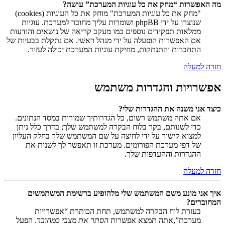
מה האפשרות “מחק את כל עוגיות המערכת” עושה?
"מחק את כל עוגיות המערכת" מוחק את כל העוגיות (cookies)
שנוצרו על ידי phpBB ושומרות עליך מחובר למערכת. עוגיות
ממלאות תפקידים נוספים כמו מעקב קריאה של נושאים והודעות
אם האפשרות הופעלה על ידי מנהל ראשי. אם נתקלת בבעיות של
התחברות והתנתקות, מחיקת עוגיות המערכת יכולה לעזור.
חזרה למעלה
אפשרויות והגדרות משתמש
כיצד אני משנה את ההגדרות שלי?
אם אתה משתמש רשום, כל הגדרותיך שמורות במסד הנתונים.
כדי לשנותם, בקר בלוח הבקרה למשתמש שלך; בדרך כלל ניתן
למצוא קישור על ידי לחיצה על שם המשתמש שלך בחלק העליון
של דפי מערכת הפורומים. מערכת זו תאפשר לך לשנות את
ההגדרות וההעדפות שלך.
חזרה למעלה
איך אני מונע משם המשתמש שלי מלהופיע ברשימת המשתמשים
המחוברים?
בעזרת לוח הבקרה למשתמש, תחת הכותרת “אפשרויות
מערכת”,אתה תמצא אפשרות
הסתר את מצבי כמחובר
. הפעל