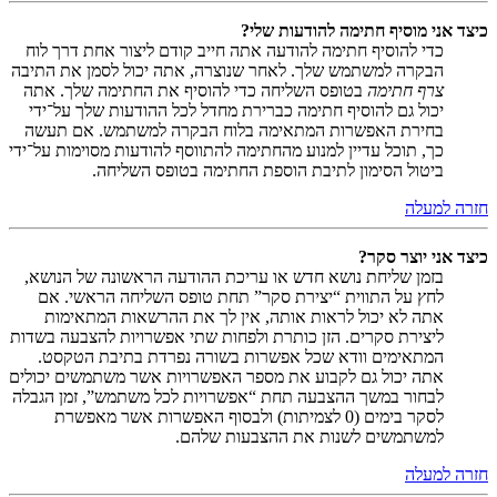
כיצד אני מוסיף חתימה להודעות שלי?
כדי להוסיף חתימה להודעה אתה חייב קודם ליצור אחת דרך לוח
הבקרה למשתמש שלך. לאחר שנוצרה, אתה יכול לסמן את התיבה
צרף חתימה
בטופס השליחה כדי להוסיף את החתימה שלך. אתה
יכול גם להוסיף חתימה כברירת מחדל לכל ההודעות שלך על־ידי
בחירת האפשרות המתאימה בלוח הבקרה למשתמש. אם תעשה
כך, תוכל עדיין למנוע מהחתימה להתווסף להודעות מסוימות על־ידי
ביטול הסימון לתיבת הוספת החתימה בטופס השליחה.
חזרה למעלה
כיצד אני יוצר סקר?
בזמן שליחת נושא חדש או עריכת ההודעה הראשונה של הנושא,
לחץ על התווית “יצירת סקר” תחת טופס השליחה הראשי. אם
אתה לא יכול לראות אותה, אין לך את ההרשאות המתאימות
ליצירת סקרים. הזן כותרת ולפחות שתי אפשרויות להצבעה בשדות
המתאימים וודא שכל אפשרות בשורה נפרדת בתיבת הטקסט.
אתה יכול גם לקבוע את מספר האפשרויות אשר משתמשים יכולים
לבחור במשך ההצבעה תחת “אפשרויות לכל משתמש”, זמן הגבלה
לסקר בימים (0 לצמיתות) ולבסוף האפשרות אשר מאפשרת
למשתמשים לשנות את ההצבעות שלהם.
חזרה למעלה