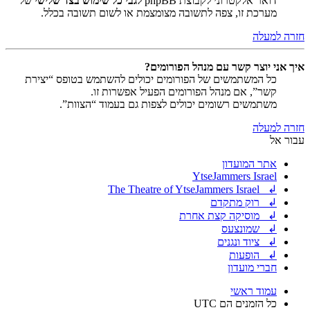
דואר אלקטרוני לקבוצת phpBB
לגבי כל שימוש בצד שלישי
של
מערכת זו, צפה לתשובה מצומצמת או לשום תשובה בכלל.
חזרה למעלה
איך אני יוצר קשר עם מנהל הפורומים?
כל המשתמשים של הפורומים יכולים להשתמש בטופס “יצירת
קשר”, אם מנהל הפורומים הפעיל אפשרות זו.
משתמשים רשומים יכולים לצפות גם בעמוד “הצוות”.
חזרה למעלה
עבור אל
אתר המועדון
YtseJammers Israel
↲ The Theatre of YtseJammers Israel
↲ רוק מתקדם
↲ מוסיקה קצת אחרת
↲ שמונצעס
↲ ציוד ונגנים
↲ הופעות
חברי מועדון
עמוד ראשי
כל הזמנים הם
UTC