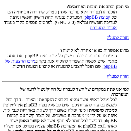
מי תכנן וכתב את תוכנת הפורומים?
תוכנה זו (בצורה הלא ערוכה שלה) נוצרה, שוחררה וזכויותיה הם
של
קבוצת phpBB
. המערכת נבנתה תחת רישיון חופשי וניתנת
לעריכה חופשית ומלאה (GNU-2.0). לפרטים נוספים בקרו בעמוד
אודות המערכת
.
חזרה למעלה
מדוע אפשרות כזו או אחרת לא קיימת?
המערכת נכתבה וקיבלה רישיון על ידי קבוצת phpBB. אם אתה
מאמין שיש אפשרות שצריך להוסיף אנא בקר ב
מרכז ההצעות של
phpBB
, שם תוכל להצביע להצעות או להציע הצעות חדשות
חזרה למעלה
למי אני פונה במקרים של חשד לעברה על החוק/ניצול לרעה של
המערכת?
לכל מנהל ראשי אשר נמצא בקבוצה הנקראת “הצוות”. הדף יכול
לשמש גם עזר להערותיכם. שים לב שלקבוצת phpBB
אין לחלוטין
סמכות שיפוטית
ואינה יכולה בשום דרך לשאת באחריות לגבי איך,
איפה או על־ידי מי מערכת זו בשימוש. אל תצור קשר עם קבוצת
phpBB בהקשר לכל חומר לא חוקי אשר
לא קשור באופן ישיר
לאתר phpBB.co.il או המערכת phpBB עצמה בפרט. אם תשלח