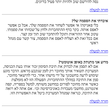
נסה להירשם שוב ולהיות יותר פעיל בדיונים.
חזרה למעלה
איבדתי את הססמה שלי!
בלי פאניקה! אי אפשר לשחזר את הססמה שלך, אבל כן אפשר
לאפס אותה. בקר בדף ההתחברות ולחץ על
שכחתי את ססמתי
.
עקוב אחר ההוראות ותוכל להתחבר שוב תוך זמן קצר.
אם בכל זאת לא תצליח לאפס את הססמה, צור קשר עם מנהל
ראשי
חזרה למעלה
מדוע אני מתנתק באופן אוטומטי?
אם לא תסמן את לבדוק את תיבת הסימון
זכור אותי
בעת הכניסה,
המערכת תשאיר אותך מחובר רק לזמן שנקבע מראש. הדבר מונע
שימוש לרעה בחשבונך על ידי מישהו אחר. כדי להישאר מחובר,
סמן את התיבה במהלך ההתחברות. הפעולה הזו לא מומלצת
כאשר אתה מחובר לפורום במחשב משותף, למשל בספריה, קפה
אינטרנט, מחשבי מעבדות באוניברסיטה וכו׳. אם אתה לא רואה
את התיבה, כנראה שמנהל המערכת ביטל את האפשרות הזו.
חזרה למעלה