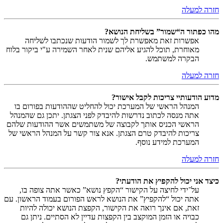
חזרה למעלה
מהו כפתור ה“שמור” בשליחת הנושא?
אפשרות זאת מאפשרת לך לשמור הודעות שנכתבו לשליחה
מאוחרת, תוכל להגיע אליהם שנית לאחר השמירה ע"י ביקור בלוח
הבקרה למשתמש.
חזרה למעלה
מדוע הודעותיי צריכות לקבל אישור?
המנהל הראשי של המערכת יכול להחליט שההודעות בפורום בו
אתה מנסה לכתוב נדרשות להיבדק לפני הצגתן. יתכן גם שהמנהל
הראשי הכניס אותך לקבוצה של משתמשים אשר ההודעות שלהם
צריכות להיבדק טרם הצגתן. אנא צור קשר על המנהל הראשי של
המערכת למידע נוסף.
חזרה למעלה
כיצד אני יכול להקפיץ את הודעתי?
על־ידי לחיצה על הקישור “הקפץ נושא” כאשר אתה צופה בו,
אתה יכול “להקפיץ” את הנושא לראש הפורום בעמוד הראשון. עם
זאת, אם אינך רואה את הקישור, הקפצת הנושא יכולה להיות
כבויה או הזמן המוקצב בין הקפצות עדיין לא הסתיים. ניתן גם