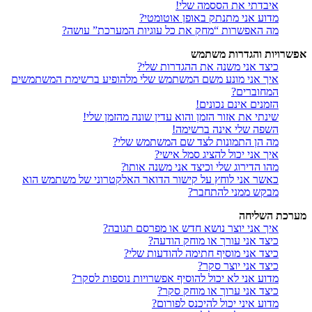
איבדתי את הססמה שלי!
מדוע אני מתנתק באופן אוטומטי?
מה האפשרות “מחק את כל עוגיות המערכת” עושה?
אפשרויות והגדרות משתמש
כיצד אני משנה את ההגדרות שלי?
איך אני מונע משם המשתמש שלי מלהופיע ברשימת המשתמשים
המחוברים?
הזמנים אינם נכונים!
שינתי את אזור הזמן והוא עדין שונה מהזמן שלי!
השפה שלי אינה ברשימה!
מה הן התמונות לצד שם המשתמש שלי?
איך אני יכול להציג סמל אישי?
מהו הדירוג שלי וכיצד אני משנה אותו?
כאשר אני לוחץ על קישור הדואר האלקטרוני של משתמש הוא
מבקש ממני להתחבר?
מערכת השליחה
איך אני יוצר נושא חדש או מפרסם תגובה?
כיצד אני עורך או מוחק הודעה?
כיצד אני מוסיף חתימה להודעות שלי?
כיצד אני יוצר סקר?
מדוע אני לא יכול להוסיף אפשרויות נוספות לסקר?
כיצד אני ערוך או מוחק סקר?
מדוע איני יכול להיכנס לפורום?