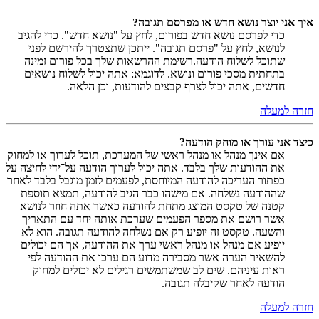
איך אני יוצר נושא חדש או מפרסם תגובה?
כדי לפרסם נושא חדש בפורום, לחץ על "נושא חדש". כדי להגיב
לנושא, לחץ על "פרסם תגובה". ייתכן שתצטרך להירשם לפני
שתוכל לשלוח הודעה.רשימת ההרשאות שלך בכל פורום זמינה
בתחתית מסכי פורום ונושא. לדוגמא: אתה יכול לשלוח נושאים
חדשים, אתה יכול לצרף קבצים להודעות, וכן הלאה.
חזרה למעלה
כיצד אני עורך או מוחק הודעה?
אם אינך מנהל או מנהל ראשי של המערכת, תוכל לערוך או למחוק
את ההודעות שלך בלבד. אתה יכול לערוך הודעה על־ידי לחיצה על
כפתור העריכה להודעה המיוחסת, לפעמים לזמן מוגבל בלבד לאחר
שההודעה נשלחה. אם מישהו כבר הגיב להודעה, תמצא תוספת
קטנה של טקסט המוצג מתחת להודעה כאשר אתה חוזר לנושא
אשר רושם את מספר הפעמים שערכת אותה יחד עם התאריך
והשעה. טקסט זה יופיע רק אם נשלחה להודעה תגובה. הוא לא
יופיע אם מנהל או מנהל ראשי ערך את ההודעה, אך הם יכולים
להשאיר הערה אשר מסבירה מדוע הם ערכו את ההודעה לפי
ראות עיניהם. שים לב שמשתמשים רגילים לא יכולים למחוק
הודעה לאחר שקיבלה תגובה.
חזרה למעלה