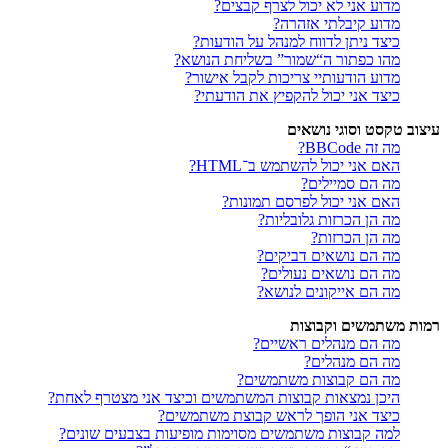
מדוע אני לא יכול לצרף קבצים?
מדוע קיבלתי אזהרה?
כיצד ניתן לדווח למנהל על הודעות?
מהו כפתור ה“שמור” בשליחת הנושא?
מדוע הודעותיי צריכות לקבל אישור?
כיצד אני יכול להקפיץ את הודעתי?
עיצוב טקסט וסוגי נושאים
מה זה BBCode?
האם אני יכול להשתמש ב־HTML?
מה הם סמיילים?
האם אני יכול לפרסם תמונות?
מה הן הכרזות גלובליות?
מה הן הכרזות?
מה הם נושאים דביקים?
מה הם נושאים נעולים?
מה הם אייקונים לנושא?
רמות משתמשים וקבוצות
מה הם מנהלים ראשיים?
מה הם מנהלים?
מה הם קבוצות משתמשים?
היכן נמצאות קבוצות המשתמשים וכיצד אני מצטרף לאחת?
כיצד אני הופך לראש קבוצת משתמשים?
למה קבוצות משתמשים מסוימות מופיעות בצבעים שונים?