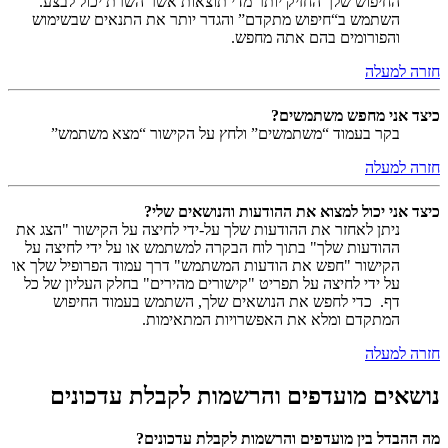
החיפוש שלך החזיק יותר מדי תוצאות אשר השרת יכול לבצע.
השתמש ב“חיפוש מתקדם” והגדר יותר את התנאים שבשימוש
והפורומים בהם אתה מחפש.
חזרה למעלה
כיצד אני מחפש משתמשים?
בקר בעמוד “משתמשים” ולחץ על הקישור “מצא משתמש”
חזרה למעלה
כיצד אני יכול למצוא את ההודעות והנושאים שלי?
ניתן לאחזר את ההודעות שלך על-ידי לחיצה על הקישור "הצג את
ההודעות שלך" בתוך לוח הבקרה למשתמש או על ידי לחיצה על
הקישור "חפש את הודעות המשתמש" דרך עמוד הפרופיל שלך או
על ידי לחיצה על תפריט "קישורים מהירים" בחלק העליון של כל
דף. כדי לחפש את הנושאים שלך, השתמש בעמוד החיפוש
המתקדם ומלא את האפשרויות המתאימות.
חזרה למעלה
נושאים מועדפים והרשמות לקבלת עדכונים
מה ההבדל בין מועדפים והרשמות לקבלת עדכונים?