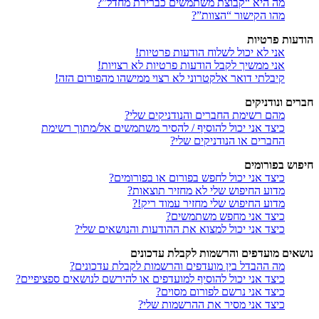
מה היא “קבוצת משתמשים כברירת מחדל”?
מהו הקישור “הצוות”?
הודעות פרטיות
אני לא יכול לשלוח הודעות פרטיות!
אני ממשיך לקבל הודעות פרטיות לא רצויות!
קיבלתי דואר אלקטרוני לא רצוי ממישהו מהפורום הזה!
חברים ונודניקים
מהם רשימת החברים והנודניקים שלי?
כיצד אני יכול להוסיף / להסיר משתמשים אל/מתוך רשימת
החברים או הנודניקים שלי?
חיפוש בפורומים
כיצד אני יכול לחפש בפורום או בפורומים?
מדוע החיפוש שלי לא מחזיר תוצאות?
מדוע החיפוש שלי מחזיר עמוד ריק!?
כיצד אני מחפש משתמשים?
כיצד אני יכול למצוא את ההודעות והנושאים שלי?
נושאים מועדפים והרשמות לקבלת עדכונים
מה ההבדל בין מועדפים והרשמות לקבלת עדכונים?
כיצד אני יכול להוסיף למועדפים או להירשם לנושאים ספציפיים?
כיצד אני נרשם לפורום מסוים?
כיצד אני מסיר את ההרשמות שלי?