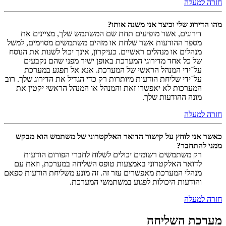
חזרה למעלה
מהו הדירוג שלי וכיצד אני משנה אותו?
דירוגים, אשר מופיעים תחת שם המשתמש שלך, מציינים את
מספר ההודעות אשר שלחת או מזהים משתמשים מסוימים, למשל
מנהלים או מנהלים ראשיים. כעיקרון, אינך יכול לשנות את הנוסח
של כל אחד מדירוגי המערכת באופן ישיר מפני שהם נקבעים
על־ידי המנהל הראשי של המערכת. אנא אל תפגע במערכת
על־ידי שליחת הודעות מיותרות רק כדי הגדיל את הדירוג שלך. רוב
המערכות לא יאפשרו זאת והמנהל או המנהל הראשי יקטין את
מונה ההודעות שלך.
חזרה למעלה
כאשר אני לוחץ על קישור הדואר האלקטרוני של משתמש הוא מבקש
ממני להתחבר?
רק משתמשים רשומים יכולים לשלוח לחברי הפורום הודעות
לדואר האלקטרוני באמצעות טופס השליחה במערכת, וזאת עם
מנהלי המערכת מאפשרים עזר זה. זה מונע משליחת הודעות ספאם
והודעות היכולות לפגוע במשתמשי המערכת.
חזרה למעלה
מערכת השליחה