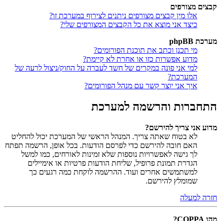
קבצים מצורפים
אלו מין קבצים מצורפים ניתנים לצירוף במערכת זו?
כיצד אני מוצא את כל הקבצים המצורפים שלי?
מערכת phpBB
מי תכנן וכתב את תוכנת הפורומים?
מדוע אפשרות כזו או אחרת לא קיימת?
למי אני פונה במקרים של חשד לעברה על החוק/ניצול לרעה של
המערכת?
איך אני יוצר קשר עם מנהל הפורומים?
התחברות והרשמה למערכת
מדוע אני צריך להירשם?
לא בטוח שאתה צריך. המנהל הראשי של המערכת יכול להחליט
האם חובה להירשם כדי לפרסם הודעות. בכל אופן, הרשמה תפתח
לך גישה לאפשרויות נוספות שלא זמינות לאורחים, כמו למשל
הגדרת תמונת פרופיל, שליחת הודעות פרטיות או אימיילים
למשתמשים אחרים ועוד. ההרשמה לוקחת כמה רגעים כך
שמומלץ להירשם.
חזרה למעלה
מהו COPPA?