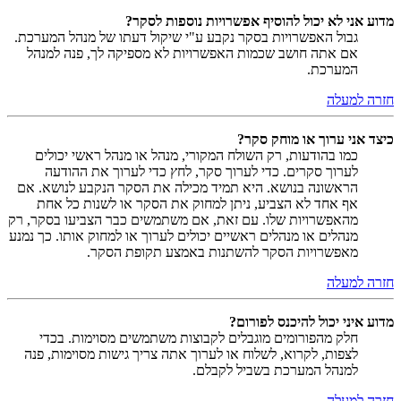
מדוע אני לא יכול להוסיף אפשרויות נוספות לסקר?
גבול האפשרויות בסקר נקבע ע"י שיקול דעתו של מנהל המערכת.
אם אתה חושב שכמות האפשרויות לא מספיקה לך, פנה למנהל
המערכת.
חזרה למעלה
כיצד אני ערוך או מוחק סקר?
כמו בהודעות, רק השולח המקורי, מנהל או מנהל ראשי יכולים
לערוך סקרים. כדי לערוך סקר, לחץ כדי לערוך את ההודעה
הראשונה בנושא. היא תמיד מכילה את הסקר הנקבע לנושא. אם
אף אחד לא הצביע, ניתן למחוק את הסקר או לשנות כל אחת
מהאפשרויות שלו. עם זאת, אם משתמשים כבר הצביעו בסקר, רק
מנהלים או מנהלים ראשיים יכולים לערוך או למחוק אותו. כך נמנע
מאפשרויות הסקר להשתנות באמצע תקופת הסקר.
חזרה למעלה
מדוע איני יכול להיכנס לפורום?
חלק מהפורומים מוגבלים לקבוצות משתמשים מסוימות. בכדי
לצפות, לקרוא, לשלוח או לערוך אתה צריך גישות מסוימות, פנה
למנהל המערכת בשביל לקבלם.
חזרה למעלה