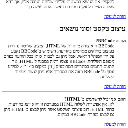
להקפיץ את הנושא בפשטות על־ידי שליחת תגובה אליו, אך וודא
שאתה מציית לחוקי המערכת כאשר אתה עושה כך.
חזרה למעלה
עיצוב טקסט וסוגי נושאים
מה זה BBCode?
BBCode הוא צורה מיוחדת של HTML, המציע שליטה נהדרת
בעיצוב בחלקים מסוימים בהודעה. השימוש ב־BBCode נקבע
על־ידי המנהל הראשי, אבל ניתן גם לכבות אותו בכל הודעה בפרט
מטופס השליחה. BBCode עצמו דומה במבנה ל־HTML, אך
התגים תחמים בסוגריים המרובעים [ ו־] במקום ב־< ו־>. למידע
נוסף על BBCode ראה את המדריך אליו ניתן לגשת מעמוד
השליחה.
חזרה למעלה
האם אני יכול להשתמש ב־HTML?
לא. אין אפשרות לשלוח HTML במערכת זו והוא יוצג בהודעות
בתור HTML. רוב עיצובי הטקסט אשר ניתן לבצע ב־HTML ניתן
גם לבצע בעזרת BBCode במקום.
חזרה למעלה