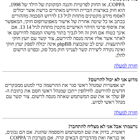
COPPA, או החוק לפרטיות והגנה המקוונת של הילד של 1998,
הוא חוק בארצות הברית הדורש מאתרים ברשת אשר יכולים
לאסוף מידע מקטינים מתחת לגיל 13 לדרוש הסכמה מההורים
בכתב או כל שיטה אחרת של אישור מאפוטרופוס חוקי, המאפשר
את איסוף פרטי הזיהוי האישיים מקטין מתחת לגיל 14 13. אם
אינך בטוח אם חוק זה חל לגביך בתור מישהו המנסה להירשם או
לאתר אשר אליו אתה מנסה להירשם, צור קשר עם יועץ חוקי
להתיעצות. שים לב שקבוצת phpBB אינה יכולה לספק יעוץ חוקי
ואינה נקודה ליצירת קשר לענייני חוק מכל סוג, ובפרט הרשום
להלן.
חזרה למעלה
מדוע אני לא יכול להרשם?
יש אפשרות שמנהל ראשי סגר את ההרשמה כדי למנוע ממבקרים
חדשים להירשם. לחילופין ייתכן שמנהל ראשי חסם את כתובת ה-
IP שלך או את שם המשתמש שאתה מנסה לרשום. צור קשר עם
מנהל ראשי לסיוע.
חזרה למעלה
נרשמתי אבל אני לא מצליח להתחבר!
ראשית, בדוק את שם המשתמש והססמה שהזנת. אם הם נכונים,
אז כנראה ואת מהדברים הבאים קרה. אם מערכת ה־COPPA