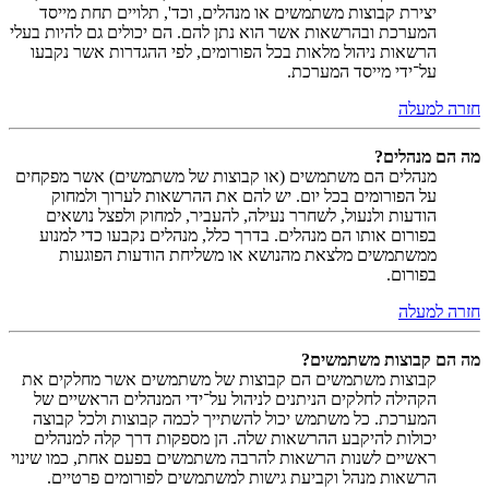
יצירת קבוצות משתמשים או מנהלים, וכד', תלויים תחת מייסד
המערכת ובהרשאות אשר הוא נתן להם. הם יכולים גם להיות בעלי
הרשאות ניהול מלאות בכל הפורומים, לפי ההגדרות אשר נקבעו
על־ידי מייסד המערכת.
חזרה למעלה
מה הם מנהלים?
מנהלים הם משתמשים (או קבוצות של משתמשים) אשר מפקחים
על הפורומים בכל יום. יש להם את ההרשאות לערוך ולמחוק
הודעות ולנעול, לשחרר נעילה, להעביר, למחוק ולפצל נושאים
בפורום אותו הם מנהלים. בדרך כלל, מנהלים נקבעו כדי למנוע
ממשתמשים מלצאת מהנושא או משליחת הודעות הפוגעות
בפורום.
חזרה למעלה
מה הם קבוצות משתמשים?
קבוצות משתמשים הם קבוצות של משתמשים אשר מחלקים את
הקהילה לחלקים הניתנים לניהול על־ידי המנהלים הראשיים של
המערכת. כל משתמש יכול להשתייך לכמה קבוצות ולכל קבוצה
יכולות להיקבע ההרשאות שלה. הן מספקות דרך קלה למנהלים
ראשיים לשנות הרשאות להרבה משתמשים בפעם אחת, כמו שינוי
הרשאות מנהל וקביעת גישות למשתמשים לפורומים פרטיים.