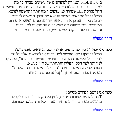
ב-phpBB 3.0, שמירה למועדפים של נושאים עבדה בדומה
למועדפים בדפדפן - לא היית מקבל התראות על עדכונים בנושאים.
החל מגרסה 3.1, שמירה למועדפים דומה יותר להרשמה לנושא.
תוכל לקבל התראות כאשר הנושא מתעדכן. הרשמה לפורום,
לעומת זאת, תעדכן אותך כאשר ישר עדכונים לנושא או פורום
במערכת. ניתן לשנות את אפשרויות ההתראות למועדפים
והרשמות בלוח הבקרה למשתמש, תחת ״העדפות מערכת״.
חזרה למעלה
כיצד אני יכול להוסיף למועדפים או להירשם לנושאים ספציפיים?
תוכל להוסיף נושא ספציפי למועדפים או להירשם אליו על ידי
לחיצה על הקישור המתאים בתפריט "אפשרויות נושא", הממוקם
לנוחותך לצד חלקו העליון והתחתון של דיון בנושא.
תגובה לנושא כאשר התיבה "הודע לי כאשר תגובה נשלחת"
מסומנת גם תרשום אותך לקבל עדכונים מהנושא.
חזרה למעלה
כיצד אני נרשם לפורום מסוים?
Tכדי להרשם לפורום מסוים, לחץ על הקישור “הרשם לקבלת
עדכונים מפורום זה” בתחתית העמוד לאחר הכניסה לפורום.
חזרה למעלה