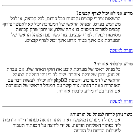
מדוע אני לא יכול לצרף קבצים?
הרשאות צירוף קבצים נקבעות בכל פורום, לכל קבוצה, או לכל
משתמש בפרט. המנהל הראשי של המערכת יכול לא לאפשר צירוף
קבצים לפורום המסוים בו אתה שולח, או יתכן שרק קבוצות
מסוימות יכולות לצרף קבצים. צור קשר עם המנהל הראשי של
המערכת אם אינך בטוח מדוע אינך יכול לצרף קבצים.
חזרה למעלה
מדוע קיבלתי אזהרה?
כל מנהל ראשי של מערכת קובע את חוקי האתר שלו. אם עברת
על חוק, יתכן שקיבלת אזהרה. שים לב כי זוהי החלטת המנהל
הראשי של המערכת, וקבוצת phpBB לא יכולה לעשות דבר עם
האזהרות באתר הנתון. צור קשר עם המנהל הראשי של המערכת
אם אינך בטוח מדוע קיבלת אזהרה.
חזרה למעלה
כיצד ניתן לדווח למנהל על הודעות?
אם מנהל המערכת מאפשר זאת, אתה תראה כפתור דיווח הודעות
ליד כפתור השליחת הודעה. על ידי לחיצה על הכפתור תעבור
לפעולות הדיווח על הודעה.