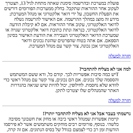
פועלת במערכת ובהרשמה סימנת שאתה מתחת לגיל 13, תצטרך
לעקוב אחר ההוראות שתקבל. בחלק ממערכות הפורומים דורשים
את הפעלת החשבון, על ידי דואר אלקטרוני או מנהל המערכת;
מידע זה מוצג במהלך ההרשמה. אם האישור להרשמה נשלח
לדואר האלקטרוני, עקוב אחר ההוראות. אם לא קיבלת הודעה
לדואר האלקטרוני, כנראה ונתת כתובת דואר אלקטרוני שגויה או
שמערכת הדואר האלקטרוני העבירה את הודעת האישור בסינון
הספאם. אם אתה בטוח שהפרטים שהזנת נכונים ודואר
האלקטרוני אכן נכונה, צור קשר עם מנהל המערכת.
חזרה למעלה
למה אני לא מצליח להתחבר?
Tיש כמה סיבות אפשריות לכך. קודם כל, ודא ששם המשתמש
והססמה שלך נכונים. אם הם נכונים, צור קשר עם מנהל ראשי כדי
לוודא שלא נחסמת. לחילופין, יכול להיות שיש שגיאה בהגדרות
האתר שהמנהלים שלו יצטרכו לתקן.
חזרה למעלה
נרשמתי בעבר אבל אני לא מצליח להתחבר יותר?!
קיימת אפשרות שמנהל ראשי כיבה או מחק את חשבונך מסיבה
כלשהי. בנוסף, פורומים רבים מוחקים משתמשים אשר לא פירסמו
הודעות זמן רב כדי לצמצם בגודל של בסיס הנתונים. אם זה קרה,