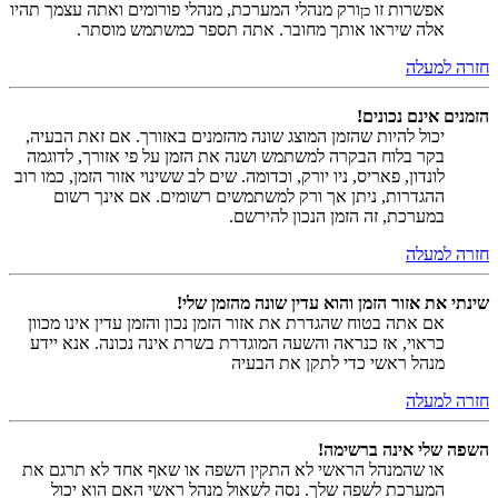
אפשרות זו
ורק מנהלי המערכת, מנהלי פורומים ואתה עצמך תהיו
כן
אלה שיראו אותך מחובר. אתה תספר כמשתמש מוסתר.
חזרה למעלה
הזמנים אינם נכונים!
יכול להיות שהזמן המוצג שונה מהזמנים באזורך. אם זאת הבעיה,
בקר בלוח הבקרה למשתמש ושנה את הזמן על פי אזורך, לדוגמה
לונדון, פאריס, ניו יורק, וכדומה. שים לב ששינוי אזור הזמן, כמו רוב
ההגדרות, ניתן אך ורק למשתמשים רשומים. אם אינך רשום
במערכת, זה הזמן הנכון להירשם.
חזרה למעלה
שינתי את אזור הזמן והוא עדין שונה מהזמן שלי!
אם אתה בטוח שהגדרת את אזור הזמן נכון והזמן עדין אינו מכוון
כראוי, אז כנראה והשעה המוגדרת בשרת אינה נכונה. אנא יידע
מנהל ראשי כדי לתקן את הבעיה
חזרה למעלה
השפה שלי אינה ברשימה!
או שהמנהל הראשי לא התקין השפה או שאף אחד לא תרגם את
המערכת לשפה שלך. נסה לשאול מנהל ראשי האם הוא יכול