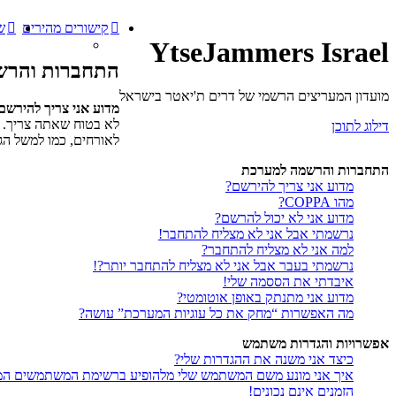
קישורים מהירים
ש
YtseJammers Israel
התחברות והרש
מועדון המעריצים הרשמי של דרים ת'יאטר בישראל
מדוע אני צריך להירשם
לא בטוח שאתה צריך. ה
דילוג לתוכן
לאורחים, כמו למשל הג
התחברות והרשמה למערכת
מדוע אני צריך להירשם?
מהו COPPA?
מדוע אני לא יכול להרשם?
נרשמתי אבל אני לא מצליח להתחבר!
למה אני לא מצליח להתחבר?
נרשמתי בעבר אבל אני לא מצליח להתחבר יותר?!
איבדתי את הססמה שלי!
מדוע אני מתנתק באופן אוטומטי?
מה האפשרות “מחק את כל עוגיות המערכת” עושה?
אפשרויות והגדרות משתמש
כיצד אני משנה את ההגדרות שלי?
איך אני מונע משם המשתמש שלי מלהופיע ברשימת המשתמשים המ
הזמנים אינם נכונים!