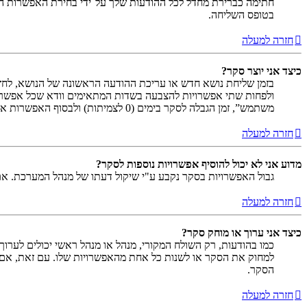
חתימה כברירת מחדל לכל ההודעות שלך על־ידי בחירת האפשרות המ
בטופס השליחה.
חזרה למעלה
כיצד אני יוצר סקר?
בזמן שליחת נושא חדש או עריכת ההודעה הראשונה של הנושא, לחץ
ולפחות שתי אפשרויות להצבעה בשדות המתאימים וודא שכל אפשר
משתמש”, זמן הגבלה לסקר בימים (0 לצמיתות) ולבסוף האפשרות אשר מאפשרת למשתמשים לשנות את ההצבעות שלהם.
חזרה למעלה
מדוע אני לא יכול להוסיף אפשרויות נוספות לסקר?
גבול האפשרויות בסקר נקבע ע"י שיקול דעתו של מנהל המערכת. א
חזרה למעלה
כיצד אני ערוך או מוחק סקר?
כמו בהודעות, רק השולח המקורי, מנהל או מנהל ראשי יכולים לערו
למחוק את הסקר או לשנות כל אחת מהאפשרויות שלו. עם זאת, אם 
הסקר.
חזרה למעלה