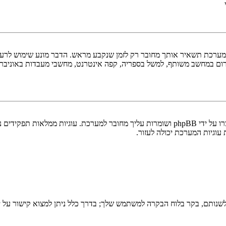
ערכת תשאיר אותך מחובר רק לזמן שנקבע מראש. הדבר מונע שימוש לרעה 
ום במחשב משותף, למשל בספריה, קפה אינטרנט, מחשבי מעבדות באוניבר
"מחק את כל עוגיות המערכת" מוחק את כל העוגיות (cookies) שנוצרו על ידי phpBB ושומרות 
וגיות המערכת יכולה לעזור.
שנותם, בקר בלוח הבקרה למשתמש שלך; בדרך כלל ניתן למצוא קישור על י