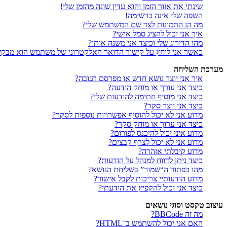
שינתי את אזור הזמן והוא עדין שונה מהזמן שלי!
השפה שלי אינה ברשימה!
מה הן התמונות לצד שם המשתמש שלי?
איך אני יכול להציג סמל אישי?
מהו הדירוג שלי וכיצד אני משנה אותו?
כאשר אני לוחץ על קישור הדואר האלקטרוני של משתמש הוא מבק
מערכת השליחה
איך אני יוצר נושא חדש או מפרסם תגובה?
כיצד אני עורך או מוחק הודעה?
כיצד אני מוסיף חתימה להודעות שלי?
כיצד אני יוצר סקר?
מדוע אני לא יכול להוסיף אפשרויות נוספות לסקר?
כיצד אני ערוך או מוחק סקר?
מדוע איני יכול להיכנס לפורום?
מדוע אני לא יכול לצרף קבצים?
מדוע קיבלתי אזהרה?
כיצד ניתן לדווח למנהל על הודעות?
מהו כפתור ה“שמור” בשליחת הנושא?
מדוע הודעותיי צריכות לקבל אישור?
כיצד אני יכול להקפיץ את הודעתי?
עיצוב טקסט וסוגי נושאים
מה זה BBCode?
האם אני יכול להשתמש ב־HTML?