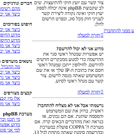
צור קשר עם יועץ חוקי להתיעצות. שים
חברים ונודניקים
לב שקבוצת phpBB אינה יכולה לספק
מהם רשימת 
יעוץ חוקי ואינה נקודה ליצירת קשר
כיצד אני י
לענייני חוק מכל סוג, ובפרט הרשום
להלן.
חיפוש בפורומים
כיצד אני יכ
ש ממני להתחבר?
מדוע החיפו
חזרה למעלה
מדוע החיפוש
כיצד אני 
מדוע אני לא יכול להרשם?
כיצד אני י
יש אפשרות שמנהל ראשי סגר את
ההרשמה כדי למנוע ממבקרים חדשים
נושאים מועדפים 
להירשם. לחילופין ייתכן שמנהל ראשי
מה ההבדל ב
חסם את כתובת ה-IP שלך או את שם
כיצד אני יכ
המשתמש שאתה מנסה לרשום. צור
כיצד אני נ
קשר עם מנהל ראשי לסיוע.
כיצד אני מ
חזרה למעלה
קבצים מצורפים
אלו מין קבצ
כיצד אני מ
נרשמתי אבל אני לא מצליח להתחבר!
ראשית, בדוק את שם המשתמש
מערכת phpBB
והססמה שהזנת. אם הם נכונים, אז
מי תכנן וכ
כנראה ואת מהדברים הבאים קרה. אם
מדוע אפשרו
מערכת ה־COPPA פועלת במערכת
למי אני פו
ובהרשמה סימנת שאתה מתחת לגיל 13,