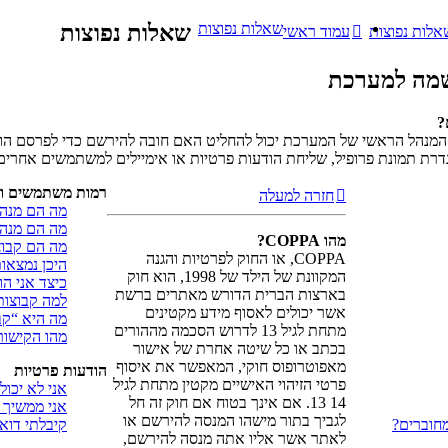
שאלות נפוצות
שאלות נפוצות
אלות נפוצות
עמוד ראשי
מה למערכת
?
מנהל הראשי של המערכת יכול להחליט האם חובה להירשם כדי לפרסם הודע
דרת תמונת פרופיל, שליחת הודעות פרטיות או אימיילים למשתמשים אחרי
רמות משתמשים וק
חזרה למעלה
מה הם מנהל
מה הם מנהל
מהו COPPA?
מה הם קבו
COPPA, או החוק לפרטיות והגנה
היכן נמצאו
המקוונת של הילד של 1998, הוא חוק
כיצד אני ה
בארצות הברית הדורש מאתרים ברשת
למה קבוצות
אשר יכולים לאסוף מידע מקטינים
מה היא “ק
מתחת לגיל 13 לדרוש הסכמה מההורים
מהו הקישור
בכתב או כל שיטה אחרת של אישור
מאפוטרופוס חוקי, המאפשר את איסוף
הודעות פרטיות
פרטי הזיהוי האישיים מקטין מתחת לגיל
אני לא יכול
14 13. אם אינך בטוח אם חוק זה חל
אני ממשיך 
לגביך בתור מישהו המנסה להירשם או
חוברים?
קיבלתי דוא
לאתר אשר אליו אתה מנסה להירשם,