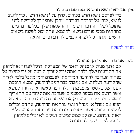
איך אני יוצר נושא חדש או מפרסם תגובה?
כדי לפרסם נושא חדש בפורום, לחץ על "נושא חדש". כדי להגיב
לנושא, לחץ על "פרסם תגובה". ייתכן שתצטרך להירשם לפני
שתוכל לשלוח הודעה.רשימת ההרשאות שלך בכל פורום זמינה
בתחתית מסכי פורום ונושא. לדוגמא: אתה יכול לשלוח נושאים
חדשים, אתה יכול לצרף קבצים להודעות, וכן הלאה.
חזרה למעלה
כיצד אני עורך או מוחק הודעה?
אם אינך מנהל או מנהל ראשי של המערכת, תוכל לערוך או למחוק
את ההודעות שלך בלבד. אתה יכול לערוך הודעה על־ידי לחיצה על
כפתור העריכה להודעה המיוחסת, לפעמים לזמן מוגבל בלבד לאחר
שההודעה נשלחה. אם מישהו כבר הגיב להודעה, תמצא תוספת
קטנה של טקסט המוצג מתחת להודעה כאשר אתה חוזר לנושא
אשר רושם את מספר הפעמים שערכת אותה יחד עם התאריך
והשעה. טקסט זה יופיע רק אם נשלחה להודעה תגובה. הוא לא
יופיע אם מנהל או מנהל ראשי ערך את ההודעה, אך הם יכולים
להשאיר הערה אשר מסבירה מדוע הם ערכו את ההודעה לפי
ראות עיניהם. שים לב שמשתמשים רגילים לא יכולים למחוק
הודעה לאחר שקיבלה תגובה.
חזרה למעלה