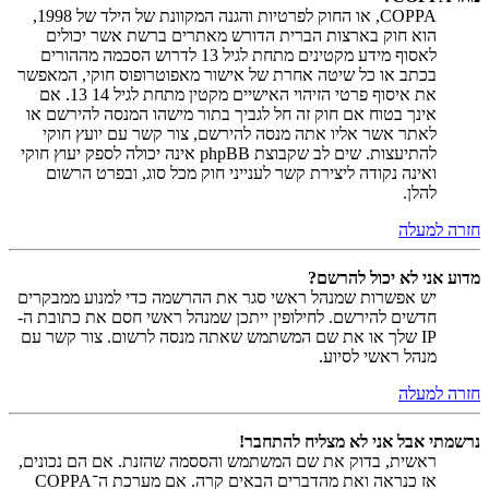
COPPA, או החוק לפרטיות והגנה המקוונת של הילד של 1998,
הוא חוק בארצות הברית הדורש מאתרים ברשת אשר יכולים
לאסוף מידע מקטינים מתחת לגיל 13 לדרוש הסכמה מההורים
בכתב או כל שיטה אחרת של אישור מאפוטרופוס חוקי, המאפשר
את איסוף פרטי הזיהוי האישיים מקטין מתחת לגיל 14 13. אם
אינך בטוח אם חוק זה חל לגביך בתור מישהו המנסה להירשם או
לאתר אשר אליו אתה מנסה להירשם, צור קשר עם יועץ חוקי
להתיעצות. שים לב שקבוצת phpBB אינה יכולה לספק יעוץ חוקי
ואינה נקודה ליצירת קשר לענייני חוק מכל סוג, ובפרט הרשום
להלן.
חזרה למעלה
מדוע אני לא יכול להרשם?
יש אפשרות שמנהל ראשי סגר את ההרשמה כדי למנוע ממבקרים
חדשים להירשם. לחילופין ייתכן שמנהל ראשי חסם את כתובת ה-
IP שלך או את שם המשתמש שאתה מנסה לרשום. צור קשר עם
מנהל ראשי לסיוע.
חזרה למעלה
נרשמתי אבל אני לא מצליח להתחבר!
ראשית, בדוק את שם המשתמש והססמה שהזנת. אם הם נכונים,
אז כנראה ואת מהדברים הבאים קרה. אם מערכת ה־COPPA