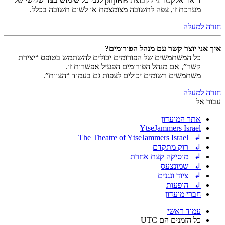
דואר אלקטרוני לקבוצת phpBB
לגבי כל שימוש בצד שלישי
של
מערכת זו, צפה לתשובה מצומצמת או לשום תשובה בכלל.
חזרה למעלה
איך אני יוצר קשר עם מנהל הפורומים?
כל המשתמשים של הפורומים יכולים להשתמש בטופס “יצירת
קשר”, אם מנהל הפורומים הפעיל אפשרות זו.
משתמשים רשומים יכולים לצפות גם בעמוד “הצוות”.
חזרה למעלה
עבור אל
אתר המועדון
YtseJammers Israel
↲ The Theatre of YtseJammers Israel
↲ רוק מתקדם
↲ מוסיקה קצת אחרת
↲ שמונצעס
↲ ציוד ונגנים
↲ הופעות
חברי מועדון
עמוד ראשי
כל הזמנים הם
UTC