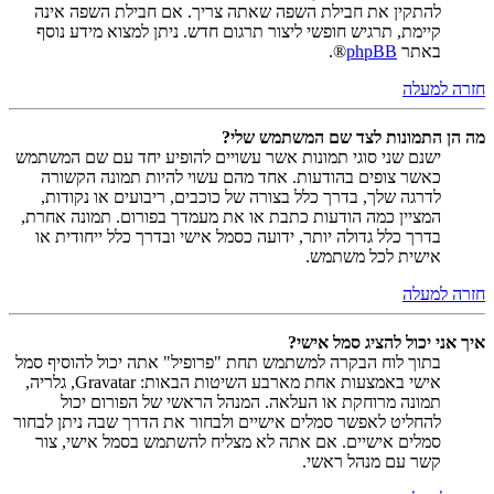
להתקין את חבילת השפה שאתה צריך. אם חבילת השפה אינה
קיימת, תרגיש חופשי ליצור תרגום חדש. ניתן למצוא מידע נוסף
באתר
phpBB
®.
חזרה למעלה
מה הן התמונות לצד שם המשתמש שלי?
ישנם שני סוגי תמונות אשר עשויים להופיע יחד עם שם המשתמש
כאשר צופים בהודעות. אחד מהם עשוי להיות תמונה הקשורה
לדרגה שלך, בדרך כלל בצורה של כוכבים, ריבועים או נקודות,
המציין כמה הודעות כתבת או את מעמדך בפורום. תמונה אחרת,
בדרך כלל גדולה יותר, ידועה כסמל אישי ובדרך כלל ייחודית או
אישית לכל משתמש.
חזרה למעלה
איך אני יכול להציג סמל אישי?
בתוך לוח הבקרה למשתמש תחת "פרופיל" אתה יכול להוסיף סמל
אישי באמצעות אחת מארבע השיטות הבאות: Gravatar, גלריה,
תמונה מרוחקת או העלאה. המנהל הראשי של הפורום יכול
להחליט לאפשר סמלים אישיים ולבחור את הדרך שבה ניתן לבחור
סמלים אישיים. אם אתה לא מצליח להשתמש בסמל אישי, צור
קשר עם מנהל ראשי.