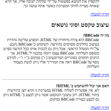
להקפיץ את הנושא בפשטות על־ידי שליחת תגובה אליו, אך וודא
שאתה מציית לחוקי המערכת כאשר אתה עושה כך.
חזרה למעלה
עיצוב טקסט וסוגי נושאים
מה זה BBCode?
BBCode הוא צורה מיוחדת של HTML, המציע שליטה נהדרת
בעיצוב בחלקים מסוימים בהודעה. השימוש ב־BBCode נקבע
על־ידי המנהל הראשי, אבל ניתן גם לכבות אותו בכל הודעה בפרט
מטופס השליחה. BBCode עצמו דומה במבנה ל־HTML, אך
התגים תחמים בסוגריים המרובעים [ ו־] במקום ב־< ו־>. למידע
נוסף על BBCode ראה את המדריך אליו ניתן לגשת מעמוד
השליחה.
חזרה למעלה
האם אני יכול להשתמש ב־HTML?
לא. אין אפשרות לשלוח HTML במערכת זו והוא יוצג בהודעות
בתור HTML. רוב עיצובי הטקסט אשר ניתן לבצע ב־HTML ניתן
גם לבצע בעזרת BBCode במקום.
חזרה למעלה