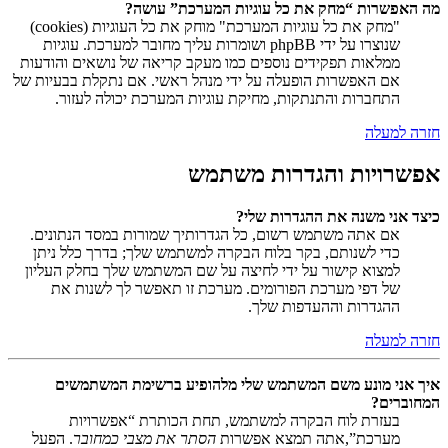
מה האפשרות “מחק את כל עוגיות המערכת” עושה?
"מחק את כל עוגיות המערכת" מוחק את כל העוגיות (cookies)
שנוצרו על ידי phpBB ושומרות עליך מחובר למערכת. עוגיות
ממלאות תפקידים נוספים כמו מעקב קריאה של נושאים והודעות
אם האפשרות הופעלה על ידי מנהל ראשי. אם נתקלת בבעיות של
התחברות והתנתקות, מחיקת עוגיות המערכת יכולה לעזור.
חזרה למעלה
אפשרויות והגדרות משתמש
כיצד אני משנה את ההגדרות שלי?
אם אתה משתמש רשום, כל הגדרותיך שמורות במסד הנתונים.
כדי לשנותם, בקר בלוח הבקרה למשתמש שלך; בדרך כלל ניתן
למצוא קישור על ידי לחיצה על שם המשתמש שלך בחלק העליון
של דפי מערכת הפורומים. מערכת זו תאפשר לך לשנות את
ההגדרות וההעדפות שלך.
חזרה למעלה
איך אני מונע משם המשתמש שלי מלהופיע ברשימת המשתמשים
המחוברים?
בעזרת לוח הבקרה למשתמש, תחת הכותרת “אפשרויות
מערכת”,אתה תמצא אפשרות
הסתר את מצבי כמחובר
. הפעל