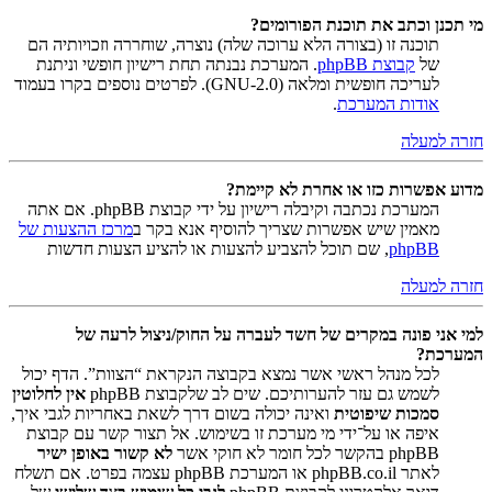
מי תכנן וכתב את תוכנת הפורומים?
תוכנה זו (בצורה הלא ערוכה שלה) נוצרה, שוחררה וזכויותיה הם
של
קבוצת phpBB
. המערכת נבנתה תחת רישיון חופשי וניתנת
לעריכה חופשית ומלאה (GNU-2.0). לפרטים נוספים בקרו בעמוד
אודות המערכת
.
חזרה למעלה
מדוע אפשרות כזו או אחרת לא קיימת?
המערכת נכתבה וקיבלה רישיון על ידי קבוצת phpBB. אם אתה
מאמין שיש אפשרות שצריך להוסיף אנא בקר ב
מרכז ההצעות של
phpBB
, שם תוכל להצביע להצעות או להציע הצעות חדשות
חזרה למעלה
למי אני פונה במקרים של חשד לעברה על החוק/ניצול לרעה של
המערכת?
לכל מנהל ראשי אשר נמצא בקבוצה הנקראת “הצוות”. הדף יכול
לשמש גם עזר להערותיכם. שים לב שלקבוצת phpBB
אין לחלוטין
סמכות שיפוטית
ואינה יכולה בשום דרך לשאת באחריות לגבי איך,
איפה או על־ידי מי מערכת זו בשימוש. אל תצור קשר עם קבוצת
phpBB בהקשר לכל חומר לא חוקי אשר
לא קשור באופן ישיר
לאתר phpBB.co.il או המערכת phpBB עצמה בפרט. אם תשלח