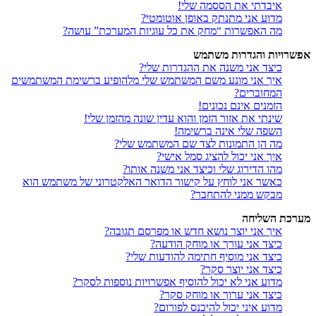
איבדתי את הססמה שלי!
מדוע אני מתנתק באופן אוטומטי?
מה האפשרות “מחק את כל עוגיות המערכת” עושה?
אפשרויות והגדרות משתמש
כיצד אני משנה את ההגדרות שלי?
איך אני מונע משם המשתמש שלי מלהופיע ברשימת המשתמשים
המחוברים?
הזמנים אינם נכונים!
שינתי את אזור הזמן והוא עדין שונה מהזמן שלי!
השפה שלי אינה ברשימה!
מה הן התמונות לצד שם המשתמש שלי?
איך אני יכול להציג סמל אישי?
מהו הדירוג שלי וכיצד אני משנה אותו?
כאשר אני לוחץ על קישור הדואר האלקטרוני של משתמש הוא
מבקש ממני להתחבר?
מערכת השליחה
איך אני יוצר נושא חדש או מפרסם תגובה?
כיצד אני עורך או מוחק הודעה?
כיצד אני מוסיף חתימה להודעות שלי?
כיצד אני יוצר סקר?
מדוע אני לא יכול להוסיף אפשרויות נוספות לסקר?
כיצד אני ערוך או מוחק סקר?
מדוע איני יכול להיכנס לפורום?