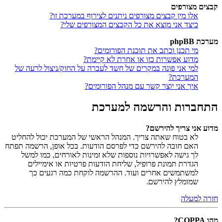
קבצים מצורפים
אלו מין קבצים מצורפים ניתנים לצירוף במערכת זו?
כיצד אני מוצא את כל הקבצים המצורפים שלי?
מערכת phpBB
מי תכנן וכתב את תוכנת הפורומים?
מדוע אפשרות כזו או אחרת לא קיימת?
למי אני פונה במקרים של חשד לעברה על החוק/ניצול לרעה של
המערכת?
איך אני יוצר קשר עם מנהל הפורומים?
התחברות והרשמה למערכת
מדוע אני צריך להירשם?
לא בטוח שאתה צריך. המנהל הראשי של המערכת יכול להחליט
האם חובה להירשם כדי לפרסם הודעות. בכל אופן, הרשמה תפתח
לך גישה לאפשרויות נוספות שלא זמינות לאורחים, כמו למשל
הגדרת תמונת פרופיל, שליחת הודעות פרטיות או אימיילים
למשתמשים אחרים ועוד. ההרשמה לוקחת כמה רגעים כך
שמומלץ להירשם.
חזרה למעלה
מהו COPPA?