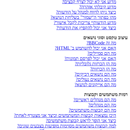
מדוע אני לא יכול לצרף קבצים?
מדוע קיבלתי אזהרה?
כיצד ניתן לדווח למנהל על הודעות?
מהו כפתור ה“שמור” בשליחת הנושא?
מדוע הודעותיי צריכות לקבל אישור?
כיצד אני יכול להקפיץ את הודעתי?
עיצוב טקסט וסוגי נושאים
מה זה BBCode?
האם אני יכול להשתמש ב־HTML?
מה הם סמיילים?
האם אני יכול לפרסם תמונות?
מה הן הכרזות גלובליות?
מה הן הכרזות?
מה הם נושאים דביקים?
מה הם נושאים נעולים?
מה הם אייקונים לנושא?
רמות משתמשים וקבוצות
מה הם מנהלים ראשיים?
מה הם מנהלים?
מה הם קבוצות משתמשים?
היכן נמצאות קבוצות המשתמשים וכיצד אני מצטרף לאחת?
כיצד אני הופך לראש קבוצת משתמשים?
למה קבוצות משתמשים מסוימות מופיעות בצבעים שונים?