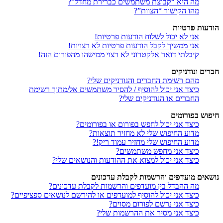
מה היא “קבוצת משתמשים כברירת מחדל”?
מהו הקישור “הצוות”?
הודעות פרטיות
אני לא יכול לשלוח הודעות פרטיות!
אני ממשיך לקבל הודעות פרטיות לא רצויות!
קיבלתי דואר אלקטרוני לא רצוי ממישהו מהפורום הזה!
חברים ונודניקים
מהם רשימת החברים והנודניקים שלי?
כיצד אני יכול להוסיף / להסיר משתמשים אל/מתוך רשימת
החברים או הנודניקים שלי?
חיפוש בפורומים
כיצד אני יכול לחפש בפורום או בפורומים?
מדוע החיפוש שלי לא מחזיר תוצאות?
מדוע החיפוש שלי מחזיר עמוד ריק!?
כיצד אני מחפש משתמשים?
כיצד אני יכול למצוא את ההודעות והנושאים שלי?
נושאים מועדפים והרשמות לקבלת עדכונים
מה ההבדל בין מועדפים והרשמות לקבלת עדכונים?
כיצד אני יכול להוסיף למועדפים או להירשם לנושאים ספציפיים?
כיצד אני נרשם לפורום מסוים?
כיצד אני מסיר את ההרשמות שלי?