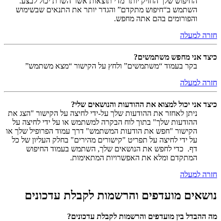
החיפוש שלך החזיק יותר מדי תוצאות אשר השרת יכול לבצע.
השתמש ב“חיפוש מתקדם” והגדר יותר את התנאים שבשימוש
והפורומים בהם אתה מחפש.
חזרה למעלה
כיצד אני מחפש משתמשים?
בקר בעמוד “משתמשים” ולחץ על הקישור “מצא משתמש”
חזרה למעלה
כיצד אני יכול למצוא את ההודעות והנושאים שלי?
ניתן לאחזר את ההודעות שלך על-ידי לחיצה על הקישור "הצג את
ההודעות שלך" בתוך לוח הבקרה למשתמש או על ידי לחיצה על
הקישור "חפש את הודעות המשתמש" דרך עמוד הפרופיל שלך או
על ידי לחיצה על תפריט "קישורים מהירים" בחלק העליון של כל
דף. כדי לחפש את הנושאים שלך, השתמש בעמוד החיפוש
המתקדם ומלא את האפשרויות המתאימות.
חזרה למעלה
נושאים מועדפים והרשמות לקבלת עדכונים
מה ההבדל בין מועדפים והרשמות לקבלת עדכונים?