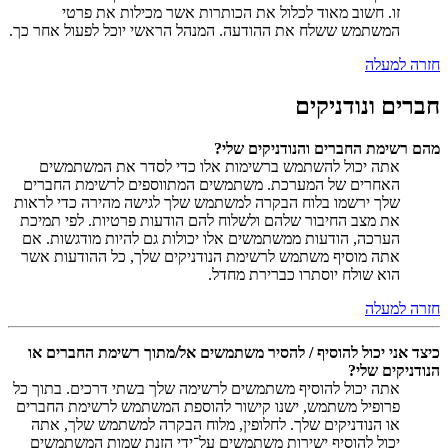
זו. חשוב מאוד לכלול את הכותרות אשר מכילות את פרטי
המשתמש ששלח את ההודעה. המנהל הראשי יוכל לפעול אחר כך.
חזרה למעלה
חברים ונודניקים
מהם רשימת החברים והנודניקים שלי?
אתה יכול להשתמש ברשימות אלו כדי לסדר את המשתמשים
האחרים של המערכת. משתמשים המתווספים לרשימת החברים
שלך ירשמו בלוח הבקרה למשתמש שלך לגישה מהירה כדי לראות
את מצב החיבור שלהם ולשלוח להם הודעות פרטיות. לפי תמיכת
הערכה, הודעות ממשתמשים אלו יכולות גם להיות מודגשות. אם
אתה מוסיף משתמש לרשימת הנודניקים שלך, כל ההודעות אשר
הוא שולח יוסתרו כברירת מחדל.
חזרה למעלה
כיצד אני יכול להוסיף / להסיר משתמשים אל/מתוך רשימת החברים או
הנודניקים שלי?
אתה יכול להוסיף משתמשים לרשימה שלך בשתי דרכים. בתוך כל
פרופיל משתמש, ישנו קישור להוספת המשתמש לרשימת החברים
או הנודניקים שלך. לחלופין, מלוח הבקרה למשתמש שלך, אתה
יכול להוסיף ישירות משתמשים על־ידי הזנת שמות המשתמשים