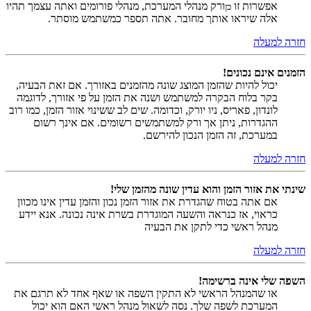
אפשרות זו
ורק מנהלי המערכת, מנהלי פורומים ואתה עצמך תהיו
כן
אלה שיראו אותך מחובר. אתה תספר כמשתמש מוסתר.
חזרה למעלה
הזמנים אינם נכונים!
יכול להיות שהזמן המוצג שונה מהזמנים באזורך. אם זאת הבעיה,
בקר בלוח הבקרה למשתמש ושנה את הזמן על פי אזורך, לדוגמה
לונדון, פאריס, ניו יורק, וכדומה. שים לב ששינוי אזור הזמן, כמו רוב
ההגדרות, ניתן אך ורק למשתמשים רשומים. אם אינך רשום
במערכת, זה הזמן הנכון להירשם.
חזרה למעלה
שינתי את אזור הזמן והוא עדין שונה מהזמן שלי!
אם אתה בטוח שהגדרת את אזור הזמן נכון והזמן עדין אינו מכוון
כראוי, אז כנראה והשעה המוגדרת בשרת אינה נכונה. אנא יידע
מנהל ראשי כדי לתקן את הבעיה
חזרה למעלה
השפה שלי אינה ברשימה!
או שהמנהל הראשי לא התקין השפה או שאף אחד לא תרגם את
המערכת לשפה שלך. נסה לשאול מנהל ראשי האם הוא יכול