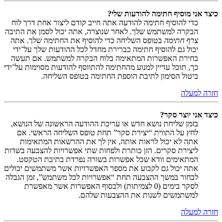
כיצד אני מוסיף חתימה להודעות שלי?
כדי להוסיף חתימה להודעה אתה חייב קודם ליצור אחת דרך לוח
הבקרה למשתמש שלך. לאחר שנוצרה, אתה יכול לסמן את התיבה
צרף חתימה
בטופס השליחה כדי להוסיף את החתימה שלך. אתה
יכול גם להוסיף חתימה כברירת מחדל לכל ההודעות שלך על־ידי
בחירת האפשרות המתאימה בלוח הבקרה למשתמש. אם תעשה
כך, תוכל עדיין למנוע מהחתימה להתווסף להודעות מסוימות על־ידי
ביטול הסימון לתיבת הוספת החתימה בטופס השליחה.
חזרה למעלה
כיצד אני יוצר סקר?
בזמן שליחת נושא חדש או עריכת ההודעה הראשונה של הנושא,
לחץ על התווית “יצירת סקר” תחת טופס השליחה הראשי. אם
אתה לא יכול לראות אותה, אין לך את ההרשאות המתאימות
ליצירת סקרים. הזן כותרת ולפחות שתי אפשרויות להצבעה בשדות
המתאימים וודא שכל אפשרות בשורה נפרדת בתיבת הטקסט.
אתה יכול גם לקבוע את מספר האפשרויות אשר משתמשים יכולים
לבחור במשך ההצבעה תחת “אפשרויות לכל משתמש”, זמן הגבלה
לסקר בימים (0 לצמיתות) ולבסוף האפשרות אשר מאפשרת
למשתמשים לשנות את ההצבעות שלהם.
חזרה למעלה