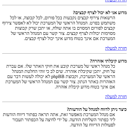
מדוע אני לא יכול לצרף קבצים?
הרשאות צירוף קבצים נקבעות בכל פורום, לכל קבוצה, או לכל
משתמש בפרט. המנהל הראשי של המערכת יכול לא לאפשר צירוף
קבצים לפורום המסוים בו אתה שולח, או יתכן שרק קבוצות
מסוימות יכולות לצרף קבצים. צור קשר עם המנהל הראשי של
המערכת אם אינך בטוח מדוע אינך יכול לצרף קבצים.
חזרה למעלה
מדוע קיבלתי אזהרה?
כל מנהל ראשי של מערכת קובע את חוקי האתר שלו. אם עברת
על חוק, יתכן שקיבלת אזהרה. שים לב כי זוהי החלטת המנהל
הראשי של המערכת, וקבוצת phpBB לא יכולה לעשות דבר עם
האזהרות באתר הנתון. צור קשר עם המנהל הראשי של המערכת
אם אינך בטוח מדוע קיבלת אזהרה.
חזרה למעלה
כיצד ניתן לדווח למנהל על הודעות?
אם מנהל המערכת מאפשר זאת, אתה תראה כפתור דיווח הודעות
ליד כפתור השליחת הודעה. על ידי לחיצה על הכפתור תעבור
לפעולות הדיווח על הודעה.