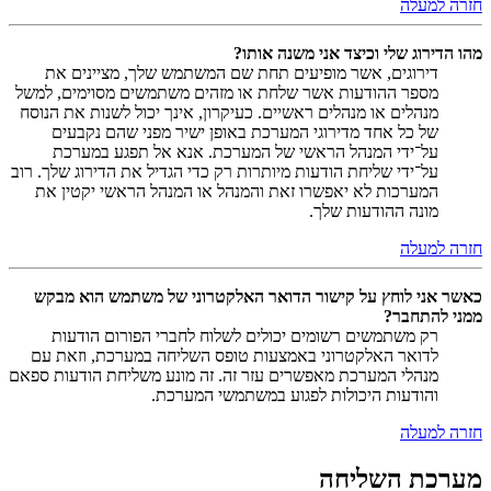
חזרה למעלה
מהו הדירוג שלי וכיצד אני משנה אותו?
דירוגים, אשר מופיעים תחת שם המשתמש שלך, מציינים את
מספר ההודעות אשר שלחת או מזהים משתמשים מסוימים, למשל
מנהלים או מנהלים ראשיים. כעיקרון, אינך יכול לשנות את הנוסח
של כל אחד מדירוגי המערכת באופן ישיר מפני שהם נקבעים
על־ידי המנהל הראשי של המערכת. אנא אל תפגע במערכת
על־ידי שליחת הודעות מיותרות רק כדי הגדיל את הדירוג שלך. רוב
המערכות לא יאפשרו זאת והמנהל או המנהל הראשי יקטין את
מונה ההודעות שלך.
חזרה למעלה
כאשר אני לוחץ על קישור הדואר האלקטרוני של משתמש הוא מבקש
ממני להתחבר?
רק משתמשים רשומים יכולים לשלוח לחברי הפורום הודעות
לדואר האלקטרוני באמצעות טופס השליחה במערכת, וזאת עם
מנהלי המערכת מאפשרים עזר זה. זה מונע משליחת הודעות ספאם
והודעות היכולות לפגוע במשתמשי המערכת.
חזרה למעלה
מערכת השליחה