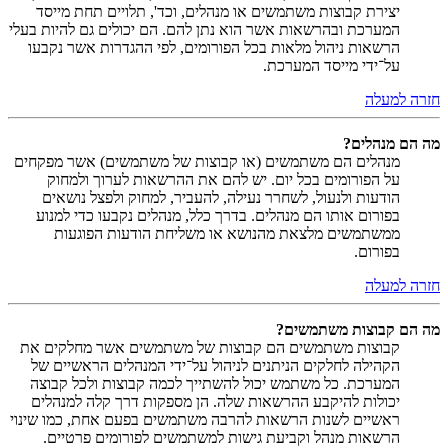
יצירת קבוצות משתמשים או מנהלים, וכד', תלויים תחת מייסד
המערכת ובהרשאות אשר הוא נתן להם. הם יכולים גם להיות בעלי
הרשאות ניהול מלאות בכל הפורומים, לפי ההגדרות אשר נקבעו
על־ידי מייסד המערכת.
חזרה למעלה
מה הם מנהלים?
מנהלים הם משתמשים (או קבוצות של משתמשים) אשר מפקחים
על הפורומים בכל יום. יש להם את ההרשאות לערוך ולמחוק
הודעות ולנעול, לשחרר נעילה, להעביר, למחוק ולפצל נושאים
בפורום אותו הם מנהלים. בדרך כלל, מנהלים נקבעו כדי למנוע
ממשתמשים מלצאת מהנושא או משליחת הודעות הפוגעות
בפורום.
חזרה למעלה
מה הם קבוצות משתמשים?
קבוצות משתמשים הם קבוצות של משתמשים אשר מחלקים את
הקהילה לחלקים הניתנים לניהול על־ידי המנהלים הראשיים של
המערכת. כל משתמש יכול להשתייך לכמה קבוצות ולכל קבוצה
יכולות להיקבע ההרשאות שלה. הן מספקות דרך קלה למנהלים
ראשיים לשנות הרשאות להרבה משתמשים בפעם אחת, כמו שינוי
הרשאות מנהל וקביעת גישות למשתמשים לפורומים פרטיים.