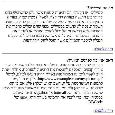
מה הם סמיילים?
סמיילים, או הבעות, הם תמונות קטנות אשר ניתן להשתמש בהם
כדי להביע הרגשה בעזרת קוד קצר, למשל :) מציין שמח, בעוד :(
מסמן עצוב. את הרשימה המלאה של ההבעות ניתן לראות בטופס
השליחה. נסה לא להגזים בסמיילים, מפני שהם יכולים להפוך את
ההודעה ללא קריאה ומנהל יכול להוציא אותם או להסיר את
ההודעה בשלמותה. המנהל הראשי של המערכת יכול גם לקבוע
הגבלה למספר הסמיילים אשר תוכל להוסיף להודעות.
חזרה למעלה
האם אני יכול לפרסם תמונות?
כן, ניתן להציג תמונות בהודעות שלך. אם המנהל הראשי מאפשר
צירוף קבצים, תוכל גם להעלות את התמונה למערכת. אחרת, אתה
חייב לקשר לתמונה המאוחסנת בשרת רחוק הנגיש לכולם, למשל
http://www.example.com/my-picture.gif. אינך יכול לקשר
לתמונות המאוחסנות על המחשב האישי שלך (אלא אם כן הוא
שרת הנגיש לכולם) ולא תמונות המאוחסנות מאחורי מנגנוני אימות,
למשל תיבות הדואר של hotmail או yahoo, אתרים המוגנים
בססמה, וכד'. כדי להציג את התמונה בעזרת התג [img] של
BBCode.
חזרה למעלה