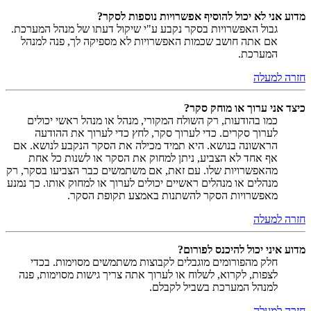
מדוע אני לא יכול להוסיף אפשרויות נוספות לסקר?
גבול האפשרויות בסקר נקבע ע"י שיקול דעתו של מנהל המערכת.
אם אתה חושב שכמות האפשרויות לא מספיקה לך, פנה למנהל
המערכת.
חזרה למעלה
כיצד אני ערוך או מוחק סקר?
כמו בהודעות, רק השולח המקורי, מנהל או מנהל ראשי יכולים
לערוך סקרים. כדי לערוך סקר, לחץ כדי לערוך את ההודעה
הראשונה בנושא. היא תמיד מכילה את הסקר הנקבע לנושא. אם
אף אחד לא הצביע, ניתן למחוק את הסקר או לשנות כל אחת
מהאפשרויות שלו. עם זאת, אם משתמשים כבר הצביעו בסקר, רק
מנהלים או מנהלים ראשיים יכולים לערוך או למחוק אותו. כך נמנע
מאפשרויות הסקר להשתנות באמצע תקופת הסקר.
חזרה למעלה
מדוע איני יכול להיכנס לפורום?
חלק מהפורומים מוגבלים לקבוצות משתמשים מסוימות. בכדי
לצפות, לקרוא, לשלוח או לערוך אתה צריך גישות מסוימות, פנה
למנהל המערכת בשביל לקבלם.
חזרה למעלה