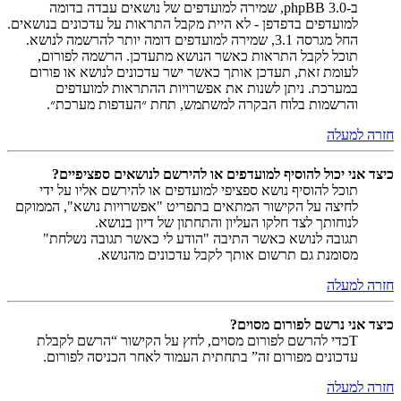
ב-phpBB 3.0, שמירה למועדפים של נושאים עבדה בדומה
למועדפים בדפדפן - לא היית מקבל התראות על עדכונים בנושאים.
החל מגרסה 3.1, שמירה למועדפים דומה יותר להרשמה לנושא.
תוכל לקבל התראות כאשר הנושא מתעדכן. הרשמה לפורום,
לעומת זאת, תעדכן אותך כאשר ישר עדכונים לנושא או פורום
במערכת. ניתן לשנות את אפשרויות ההתראות למועדפים
והרשמות בלוח הבקרה למשתמש, תחת ״העדפות מערכת״.
חזרה למעלה
כיצד אני יכול להוסיף למועדפים או להירשם לנושאים ספציפיים?
תוכל להוסיף נושא ספציפי למועדפים או להירשם אליו על ידי
לחיצה על הקישור המתאים בתפריט "אפשרויות נושא", הממוקם
לנוחותך לצד חלקו העליון והתחתון של דיון בנושא.
תגובה לנושא כאשר התיבה "הודע לי כאשר תגובה נשלחת"
מסומנת גם תרשום אותך לקבל עדכונים מהנושא.
חזרה למעלה
כיצד אני נרשם לפורום מסוים?
Tכדי להרשם לפורום מסוים, לחץ על הקישור “הרשם לקבלת
עדכונים מפורום זה” בתחתית העמוד לאחר הכניסה לפורום.
חזרה למעלה