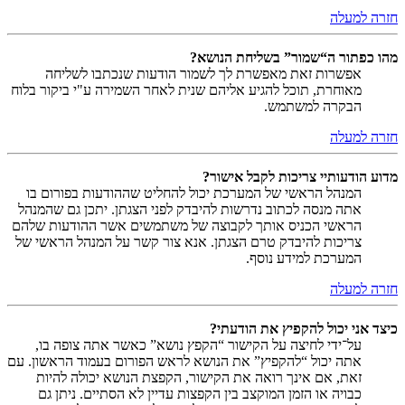
חזרה למעלה
מהו כפתור ה“שמור” בשליחת הנושא?
אפשרות זאת מאפשרת לך לשמור הודעות שנכתבו לשליחה
מאוחרת, תוכל להגיע אליהם שנית לאחר השמירה ע"י ביקור בלוח
הבקרה למשתמש.
חזרה למעלה
מדוע הודעותיי צריכות לקבל אישור?
המנהל הראשי של המערכת יכול להחליט שההודעות בפורום בו
אתה מנסה לכתוב נדרשות להיבדק לפני הצגתן. יתכן גם שהמנהל
הראשי הכניס אותך לקבוצה של משתמשים אשר ההודעות שלהם
צריכות להיבדק טרם הצגתן. אנא צור קשר על המנהל הראשי של
המערכת למידע נוסף.
חזרה למעלה
כיצד אני יכול להקפיץ את הודעתי?
על־ידי לחיצה על הקישור “הקפץ נושא” כאשר אתה צופה בו,
אתה יכול “להקפיץ” את הנושא לראש הפורום בעמוד הראשון. עם
זאת, אם אינך רואה את הקישור, הקפצת הנושא יכולה להיות
כבויה או הזמן המוקצב בין הקפצות עדיין לא הסתיים. ניתן גם