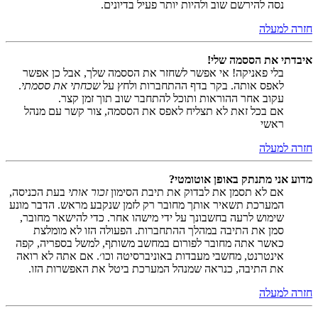
נסה להירשם שוב ולהיות יותר פעיל בדיונים.
חזרה למעלה
איבדתי את הססמה שלי!
בלי פאניקה! אי אפשר לשחזר את הססמה שלך, אבל כן אפשר
לאפס אותה. בקר בדף ההתחברות ולחץ על
שכחתי את ססמתי
.
עקוב אחר ההוראות ותוכל להתחבר שוב תוך זמן קצר.
אם בכל זאת לא תצליח לאפס את הססמה, צור קשר עם מנהל
ראשי
חזרה למעלה
מדוע אני מתנתק באופן אוטומטי?
אם לא תסמן את לבדוק את תיבת הסימון
זכור אותי
בעת הכניסה,
המערכת תשאיר אותך מחובר רק לזמן שנקבע מראש. הדבר מונע
שימוש לרעה בחשבונך על ידי מישהו אחר. כדי להישאר מחובר,
סמן את התיבה במהלך ההתחברות. הפעולה הזו לא מומלצת
כאשר אתה מחובר לפורום במחשב משותף, למשל בספריה, קפה
אינטרנט, מחשבי מעבדות באוניברסיטה וכו׳. אם אתה לא רואה
את התיבה, כנראה שמנהל המערכת ביטל את האפשרות הזו.
חזרה למעלה