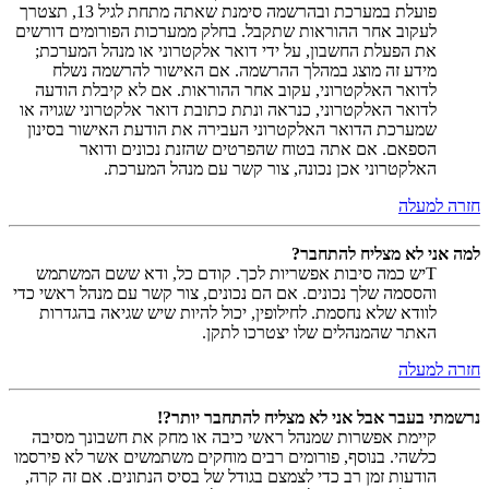
פועלת במערכת ובהרשמה סימנת שאתה מתחת לגיל 13, תצטרך
לעקוב אחר ההוראות שתקבל. בחלק ממערכות הפורומים דורשים
את הפעלת החשבון, על ידי דואר אלקטרוני או מנהל המערכת;
מידע זה מוצג במהלך ההרשמה. אם האישור להרשמה נשלח
לדואר האלקטרוני, עקוב אחר ההוראות. אם לא קיבלת הודעה
לדואר האלקטרוני, כנראה ונתת כתובת דואר אלקטרוני שגויה או
שמערכת הדואר האלקטרוני העבירה את הודעת האישור בסינון
הספאם. אם אתה בטוח שהפרטים שהזנת נכונים ודואר
האלקטרוני אכן נכונה, צור קשר עם מנהל המערכת.
חזרה למעלה
למה אני לא מצליח להתחבר?
Tיש כמה סיבות אפשריות לכך. קודם כל, ודא ששם המשתמש
והססמה שלך נכונים. אם הם נכונים, צור קשר עם מנהל ראשי כדי
לוודא שלא נחסמת. לחילופין, יכול להיות שיש שגיאה בהגדרות
האתר שהמנהלים שלו יצטרכו לתקן.
חזרה למעלה
נרשמתי בעבר אבל אני לא מצליח להתחבר יותר?!
קיימת אפשרות שמנהל ראשי כיבה או מחק את חשבונך מסיבה
כלשהי. בנוסף, פורומים רבים מוחקים משתמשים אשר לא פירסמו
הודעות זמן רב כדי לצמצם בגודל של בסיס הנתונים. אם זה קרה,