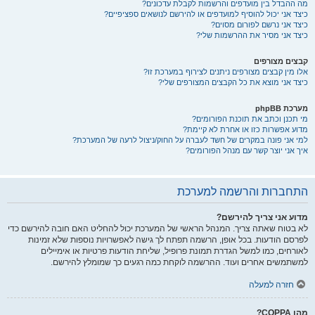
מה ההבדל בין מועדפים והרשמות לקבלת עדכונים?
כיצד אני יכול להוסיף למועדפים או להירשם לנושאים ספציפיים?
כיצד אני נרשם לפורום מסוים?
כיצד אני מסיר את ההרשמות שלי?
קבצים מצורפים
אלו מין קבצים מצורפים ניתנים לצירוף במערכת זו?
כיצד אני מוצא את כל הקבצים המצורפים שלי?
מערכת phpBB
מי תכנן וכתב את תוכנת הפורומים?
מדוע אפשרות כזו או אחרת לא קיימת?
למי אני פונה במקרים של חשד לעברה על החוק/ניצול לרעה של המערכת?
איך אני יוצר קשר עם מנהל הפורומים?
התחברות והרשמה למערכת
מדוע אני צריך להירשם?
לא בטוח שאתה צריך. המנהל הראשי של המערכת יכול להחליט האם חובה להירשם כדי
לפרסם הודעות. בכל אופן, הרשמה תפתח לך גישה לאפשרויות נוספות שלא זמינות
לאורחים, כמו למשל הגדרת תמונת פרופיל, שליחת הודעות פרטיות או אימיילים
למשתמשים אחרים ועוד. ההרשמה לוקחת כמה רגעים כך שמומלץ להירשם.
חזרה למעלה
מהו COPPA?