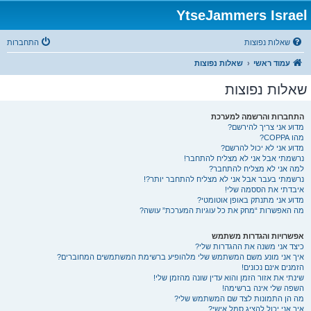
YtseJammers Israel
שאלות נפוצות
התחברות
עמוד ראשי
שאלות נפוצות
שאלות נפוצות
התחברות והרשמה למערכת
מדוע אני צריך להירשם?
מהו COPPA?
מדוע אני לא יכול להרשם?
נרשמתי אבל אני לא מצליח להתחבר!
למה אני לא מצליח להתחבר?
נרשמתי בעבר אבל אני לא מצליח להתחבר יותר?!
איבדתי את הססמה שלי!
מדוע אני מתנתק באופן אוטומטי?
מה האפשרות “מחק את כל עוגיות המערכת” עושה?
אפשרויות והגדרות משתמש
כיצד אני משנה את ההגדרות שלי?
איך אני מונע משם המשתמש שלי מלהופיע ברשימת המשתמשים המחוברים?
הזמנים אינם נכונים!
שינתי את אזור הזמן והוא עדין שונה מהזמן שלי!
השפה שלי אינה ברשימה!
מה הן התמונות לצד שם המשתמש שלי?
איך אני יכול להציג סמל אישי?