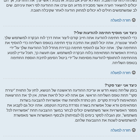
נשלחה להודעה תגובה. הוא לא יופיע אם מנהל או מנהל ראשי ערך את ההודעה, אך הם
יכולים להשאיר הערה אשר מסבירה מדוע הם ערכו את ההודעה לפי ראות עיניהם. שים
לב שמשתמשים רגילים לא יכולים למחוק הודעה לאחר שקיבלה תגובה.
חזרה למעלה
כיצד אני מוסיף חתימה להודעות שלי?
כדי להוסיף חתימה להודעה אתה חייב קודם ליצור אחת דרך לוח הבקרה למשתמש שלך.
לאחר שנוצרה, אתה יכול לסמן את התיבה
צרף חתימה
בטופס השליחה כדי להוסיף את
החתימה שלך. אתה יכול גם להוסיף חתימה כברירת מחדל לכל ההודעות שלך על־ידי
בחירת האפשרות המתאימה בלוח הבקרה למשתמש. אם תעשה כך, תוכל עדיין למנוע
מהחתימה להתווסף להודעות מסוימות על־ידי ביטול הסימון לתיבת הוספת החתימה
בטופס השליחה.
חזרה למעלה
כיצד אני יוצר סקר?
בזמן שליחת נושא חדש או עריכת ההודעה הראשונה של הנושא, לחץ על התווית “יצירת
סקר” תחת טופס השליחה הראשי. אם אתה לא יכול לראות אותה, אין לך את ההרשאות
המתאימות ליצירת סקרים. הזן כותרת ולפחות שתי אפשרויות להצבעה בשדות
המתאימים וודא שכל אפשרות בשורה נפרדת בתיבת הטקסט. אתה יכול גם לקבוע את
מספר האפשרויות אשר משתמשים יכולים לבחור במשך ההצבעה תחת “אפשרויות לכל
משתמש”, זמן הגבלה לסקר בימים (0 לצמיתות) ולבסוף האפשרות אשר מאפשרת
למשתמשים לשנות את ההצבעות שלהם.
חזרה למעלה