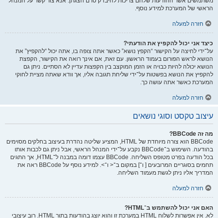
משתמשים אשר ההודעות שלהם צריכות להיבדק טרם הצגתן. אנא צור קשר על המנהל
הראשי של המערכת למידע נוסף.
חזרה למעלה
כיצד אני יכול להקפיץ את הודעתי?
על־ידי לחיצה על הקישור “הקפץ נושא” כאשר אתה צופה בו, אתה יכול “להקפיץ” את
הנושא לראש הפורום בעמוד הראשון. עם זאת, אם אינך רואה את הקישור, הקפצת
הנושא יכולה להיות כבויה או הזמן המוקצב בין הקפצות עדיין לא הסתיים. ניתן גם
להקפיץ את הנושא בפשטות על־ידי שליחת תגובה אליו, אך וודא שאתה מציית לחוקי
המערכת כאשר אתה עושה כך.
חזרה למעלה
עיצוב טקסט וסוגי נושאים
מה זה BBCode?
BBCode הוא צורה מיוחדת של HTML, המציע שליטה נהדרת בעיצוב בחלקים מסוימים
בהודעה. השימוש ב־BBCode נקבע על־ידי המנהל הראשי, אבל ניתן גם לכבות אותו
בכל הודעה בפרט מטופס השליחה. BBCode עצמו דומה במבנה ל־HTML, אך התגים
תחמים בסוגריים המרובעים [ ו־] במקום ב־< ו־>. למידע נוסף על BBCode ראה את
המדריך אליו ניתן לגשת מעמוד השליחה.
חזרה למעלה
האם אני יכול להשתמש ב־HTML?
לא. אין אפשרות לשלוח HTML במערכת זו והוא יוצג בהודעות בתור HTML. רוב עיצובי