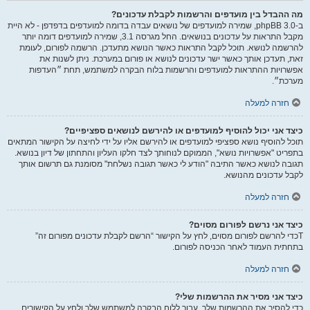
מה ההבדל בין מועדפים והרשמות לקבלת עדכונים?
ב-phpBB 3.0, שמירה למועדפים של נושאים עבדה בדומה למועדפים בדפדפן - לא היית
מקבל התראות על עדכונים בנושאים. החל מגרסה 3.1, שמירה למועדפים דומה יותר
להרשמה לנושא. תוכל לקבל התראות כאשר הנושא מתעדכן. הרשמה לפורום, לעומת
זאת, תעדכן אותך כאשר ישר עדכונים לנושא או פורום במערכת. ניתן לשנות את
אפשרויות ההתראות למועדפים והרשמות בלוח הבקרה למשתמש, תחת ״העדפות
מערכת״.
חזרה למעלה
כיצד אני יכול להוסיף למועדפים או להירשם לנושאים ספציפיים?
תוכל להוסיף נושא ספציפי למועדפים או להירשם אליו על ידי לחיצה על הקישור המתאים
בתפריט "אפשרויות נושא", הממוקם לנוחותך לצד חלקו העליון והתחתון של דיון בנושא.
תגובה לנושא כאשר התיבה "הודע לי כאשר תגובה נשלחת" מסומנת גם תרשום אותך
לקבל עדכונים מהנושא.
חזרה למעלה
כיצד אני נרשם לפורום מסוים?
Tכדי להרשם לפורום מסוים, לחץ על הקישור “הרשם לקבלת עדכונים מפורום זה”
בתחתית העמוד לאחר הכניסה לפורום.
חזרה למעלה
כיצד אני מסיר את ההרשמות שלי?
כדי להסיר את ההרשמות שלך, עבור ללוח הבקרה למשתמש שלך ולחץ על הקישורים