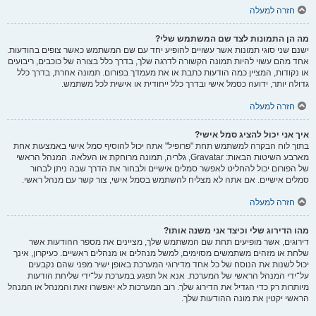
חזרה למעלה
מה הן התמונות לצד שם המשתמש שלי?
ישנם שני סוגי תמונות אשר עשויים להופיע יחד עם שם המשתמש כאשר צופים בהודעות.
אחד מהם עשוי להיות תמונה הקשורה לדרגה שלך, בדרך כלל בצורה של כוכבים, ריבועים
או נקודות, המציין כמה הודעות כתבת או את מעמדך בפורום. תמונה אחרת, בדרך כלל
גדולה יותר, ידועה כסמל אישי ובדרך כלל ייחודית או אישית לכל משתמש.
חזרה למעלה
איך אני יכול להציג סמל אישי?
בתוך לוח הבקרה למשתמש תחת "פרופיל" אתה יכול להוסיף סמל אישי באמצעות אחת
מארבע השיטות הבאות: Gravatar, גלריה, תמונה מרוחקת או העלאה. המנהל הראשי
של הפורום יכול להחליט לאפשר סמלים אישיים ולבחור את הדרך שבה ניתן לבחור
סמלים אישיים. אם אתה לא מצליח להשתמש בסמל אישי, צור קשר עם מנהל ראשי.
חזרה למעלה
מהו הדירוג שלי וכיצד אני משנה אותו?
דירוגים, אשר מופיעים תחת שם המשתמש שלך, מציינים את מספר ההודעות אשר
שלחת או מזהים משתמשים מסוימים, למשל מנהלים או מנהלים ראשיים. כעיקרון, אינך
יכול לשנות את הנוסח של כל אחד מדירוגי המערכת באופן ישיר מפני שהם נקבעים
על־ידי המנהל הראשי של המערכת. אנא אל תפגע במערכת על־ידי שליחת הודעות
מיותרות רק כדי הגדיל את הדירוג שלך. רוב המערכות לא יאפשרו זאת והמנהל או המנהל
הראשי יקטין את מונה ההודעות שלך.