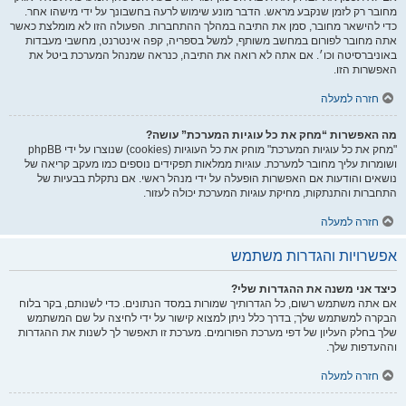
מחובר רק לזמן שנקבע מראש. הדבר מונע שימוש לרעה בחשבונך על ידי מישהו אחר.
כדי להישאר מחובר, סמן את התיבה במהלך ההתחברות. הפעולה הזו לא מומלצת כאשר
אתה מחובר לפורום במחשב משותף, למשל בספריה, קפה אינטרנט, מחשבי מעבדות
באוניברסיטה וכו׳. אם אתה לא רואה את התיבה, כנראה שמנהל המערכת ביטל את
האפשרות הזו.
חזרה למעלה
מה האפשרות “מחק את כל עוגיות המערכת” עושה?
"מחק את כל עוגיות המערכת" מוחק את כל העוגיות (cookies) שנוצרו על ידי phpBB
ושומרות עליך מחובר למערכת. עוגיות ממלאות תפקידים נוספים כמו מעקב קריאה של
נושאים והודעות אם האפשרות הופעלה על ידי מנהל ראשי. אם נתקלת בבעיות של
התחברות והתנתקות, מחיקת עוגיות המערכת יכולה לעזור.
חזרה למעלה
אפשרויות והגדרות משתמש
כיצד אני משנה את ההגדרות שלי?
אם אתה משתמש רשום, כל הגדרותיך שמורות במסד הנתונים. כדי לשנותם, בקר בלוח
הבקרה למשתמש שלך; בדרך כלל ניתן למצוא קישור על ידי לחיצה על שם המשתמש
שלך בחלק העליון של דפי מערכת הפורומים. מערכת זו תאפשר לך לשנות את ההגדרות
וההעדפות שלך.
חזרה למעלה