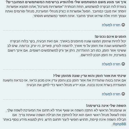
איך אני מונע משם המשתמש שלי מלהופיע ברשימת המשתמשים המחוברים?
בעזרת לוח הבקרה למשתמש, תחת הכותרת “אפשרויות מערכת”,אתה תמצא אפשרות
הסתר את מצבי כמחובר
. הפעל אפשרות זו
כן
ורק מנהלי המערכת, מנהלי פורומים ואתה
עצמך תהיו אלה שיראו אותך מחובר. אתה תספר כמשתמש מוסתר.
חזרה למעלה
הזמנים אינם נכונים!
יכול להיות שהזמן המוצג שונה מהזמנים באזורך. אם זאת הבעיה, בקר בלוח הבקרה
למשתמש ושנה את הזמן על פי אזורך, לדוגמה לונדון, פאריס, ניו יורק, וכדומה. שים לב
ששינוי אזור הזמן, כמו רוב ההגדרות, ניתן אך ורק למשתמשים רשומים. אם אינך רשום
במערכת, זה הזמן הנכון להירשם.
חזרה למעלה
שינתי את אזור הזמן והוא עדין שונה מהזמן שלי!
אם אתה בטוח שהגדרת את אזור הזמן נכון והזמן עדין אינו מכוון כראוי, אז כנראה והשעה
המוגדרת בשרת אינה נכונה. אנא יידע מנהל ראשי כדי לתקן את הבעיה
חזרה למעלה
השפה שלי אינה ברשימה!
או שהמנהל הראשי לא התקין השפה או שאף אחד לא תרגם את המערכת לשפה שלך.
נסה לשאול מנהל ראשי האם הוא יכול להתקין את חבילת השפה שאתה צריך. אם
חבילת השפה אינה קיימת, תרגיש חופשי ליצור תרגום חדש. ניתן למצוא מידע נוסף באתר
®.
phpBB