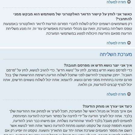
חזרה למעלה
כאשר אני לוחץ על קישור הדואר האלקטרוני של משתמש הוא מבקש ממני
להתחבר?
רק משתמשים רשומים יכולים לשלוח לחברי הפורום הודעות לדואר האלקטרוני באמצעות
טופס השליחה במערכת, וזאת עם מנהלי המערכת מאפשרים עזר זה. זה מונע משליחת
הודעות ספאם והודעות היכולות לפגוע במשתמשי המערכת.
חזרה למעלה
מערכת השליחה
איך אני יוצר נושא חדש או מפרסם תגובה?
כדי לפרסם נושא חדש בפורום, לחץ על "נושא חדש". כדי להגיב לנושא, לחץ על "פרסם
תגובה". ייתכן שתצטרך להירשם לפני שתוכל לשלוח הודעה.רשימת ההרשאות שלך בכל
פורום זמינה בתחתית מסכי פורום ונושא. לדוגמא: אתה יכול לשלוח נושאים חדשים, אתה
יכול לצרף קבצים להודעות, וכן הלאה.
חזרה למעלה
כיצד אני עורך או מוחק הודעה?
אם אינך מנהל או מנהל ראשי של המערכת, תוכל לערוך או למחוק את ההודעות שלך
בלבד. אתה יכול לערוך הודעה על־ידי לחיצה על כפתור העריכה להודעה המיוחסת,
לפעמים לזמן מוגבל בלבד לאחר שההודעה נשלחה. אם מישהו כבר הגיב להודעה,
תמצא תוספת קטנה של טקסט המוצג מתחת להודעה כאשר אתה חוזר לנושא אשר
רושם את מספר הפעמים שערכת אותה יחד עם התאריך והשעה. טקסט זה יופיע רק אם