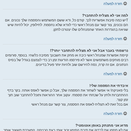
חזרה למעלה
למה אני לא מצליח להתחבר?
Tיש כמה סיבות אפשריות לכך. קודם כל, ודא ששם המשתמש והססמה שלך נכונים. אם
הם נכונים, צור קשר עם מנהל ראשי כדי לוודא שלא נחסמת. לחילופין, יכול להיות שיש
שגיאה בהגדרות האתר שהמנהלים שלו יצטרכו לתקן.
חזרה למעלה
נרשמתי בעבר אבל אני לא מצליח להתחבר יותר?!
קיימת אפשרות שמנהל ראשי כיבה או מחק את חשבונך מסיבה כלשהי. בנוסף, פורומים
רבים מוחקים משתמשים אשר לא פירסמו הודעות זמן רב כדי לצמצם בגודל של בסיס
הנתונים. אם זה קרה, נסה להירשם שוב ולהיות יותר פעיל בדיונים.
חזרה למעלה
איבדתי את הססמה שלי!
בלי פאניקה! אי אפשר לשחזר את הססמה שלך, אבל כן אפשר לאפס אותה. בקר בדף
ההתחברות ולחץ על
שכחתי את ססמתי
. עקוב אחר ההוראות ותוכל להתחבר שוב תוך
זמן קצר.
אם בכל זאת לא תצליח לאפס את הססמה, צור קשר עם מנהל ראשי
חזרה למעלה
מדוע אני מתנתק באופן אוטומטי?
אם לא תסמן את לבדוק את תיבת הסימון
זכור אותי
בעת הכניסה, המערכת תשאיר אותך