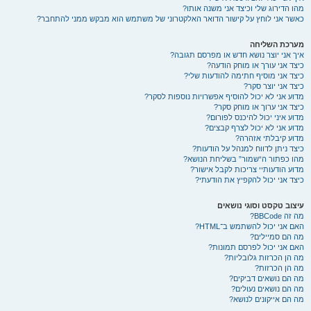
מהו הדירוג שלי וכיצד אני משנה אותו?
כאשר אני לוחץ על קישור הדואר האלקטרוני של משתמש הוא מבקש ממני להתחבר?
מערכת השליחה
איך אני יוצר נושא חדש או מפרסם תגובה?
כיצד אני עורך או מוחק הודעה?
כיצד אני מוסיף חתימה להודעות שלי?
כיצד אני יוצר סקר?
מדוע אני לא יכול להוסיף אפשרויות נוספות לסקר?
כיצד אני ערוך או מוחק סקר?
מדוע איני יכול להיכנס לפורום?
מדוע אני לא יכול לצרף קבצים?
מדוע קיבלתי אזהרה?
כיצד ניתן לדווח למנהל על הודעות?
מהו כפתור ה“שמור” בשליחת הנושא?
מדוע הודעותיי צריכות לקבל אישור?
כיצד אני יכול להקפיץ את הודעתי?
עיצוב טקסט וסוגי נושאים
מה זה BBCode?
האם אני יכול להשתמש ב־HTML?
מה הם סמיילים?
האם אני יכול לפרסם תמונות?
מה הן הכרזות גלובליות?
מה הן הכרזות?
מה הם נושאים דביקים?
מה הם נושאים נעולים?
מה הם אייקונים לנושא?