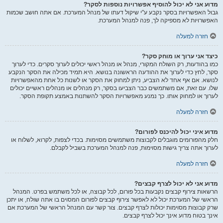
מדוע אני לא יכול להוסיף אפשרויות נוספות לסקר?
גבול האפשרויות בסקר נקבע ע"י שיקול דעתו של מנהל המערכת. אם אתה חושב שכמות
האפשרויות לא מספיקה לך, פנה למנהל המערכת.
חזרה למעלה
כיצד אני ערוך או מוחק סקר?
כמו בהודעות, רק השולח המקורי, מנהל או מנהל ראשי יכולים לערוך סקרים. כדי לערוך
סקר, לחץ כדי לערוך את ההודעה הראשונה בנושא. היא תמיד מכילה את הסקר הנקבע
לנושא. אם אף אחד לא הצביע, ניתן למחוק את הסקר או לשנות כל אחת מהאפשרויות
שלו. עם זאת, אם משתמשים כבר הצביעו בסקר, רק מנהלים או מנהלים ראשיים יכולים
לערוך או למחוק אותו. כך נמנע מאפשרויות הסקר להשתנות באמצע תקופת הסקר.
חזרה למעלה
מדוע איני יכול להיכנס לפורום?
חלק מהפורומים מוגבלים לקבוצות משתמשים מסוימות. בכדי לצפות, לקרוא, לשלוח או
לערוך אתה צריך גישות מסוימות, פנה למנהל המערכת בשביל לקבלם.
חזרה למעלה
מדוע אני לא יכול לצרף קבצים?
הרשאות צירוף קבצים נקבעות בכל פורום, לכל קבוצה, או לכל משתמש בפרט. המנהל
הראשי של המערכת יכול לא לאפשר צירוף קבצים לפורום המסוים בו אתה שולח, או יתכן
שרק קבוצות מסוימות יכולות לצרף קבצים. צור קשר עם המנהל הראשי של המערכת אם
אינך בטוח מדוע אינך יכול לצרף קבצים.