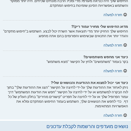
החיפוש שלך היה כנראה מעורפל מדי ומכיל הרבה מונחים שכיחים. היה יותר ממוקד
והשתמש באפשרויות הסינון שזמינות בחיפוש המתקדם.
חזרה למעלה
מדוע החיפוש שלי מחזיר עמוד ריק!?
החיפוש שלך החזיק יותר מדי תוצאות אשר השרת יכול לבצע. השתמש ב“חיפוש מתקדם”
והגדר יותר את התנאים שבשימוש והפורומים בהם אתה מחפש.
חזרה למעלה
כיצד אני מחפש משתמשים?
בקר בעמוד “משתמשים” ולחץ על הקישור “מצא משתמש”
חזרה למעלה
כיצד אני יכול למצוא את ההודעות והנושאים שלי?
ניתן לאחזר את ההודעות שלך על-ידי לחיצה על הקישור "הצג את ההודעות שלך" בתוך
לוח הבקרה למשתמש או על ידי לחיצה על הקישור "חפש את הודעות המשתמש" דרך
עמוד הפרופיל שלך או על ידי לחיצה על תפריט "קישורים מהירים" בחלק העליון של כל
דף. כדי לחפש את הנושאים שלך, השתמש בעמוד החיפוש המתקדם ומלא את
האפשרויות המתאימות.
חזרה למעלה
נושאים מועדפים והרשמות לקבלת עדכונים