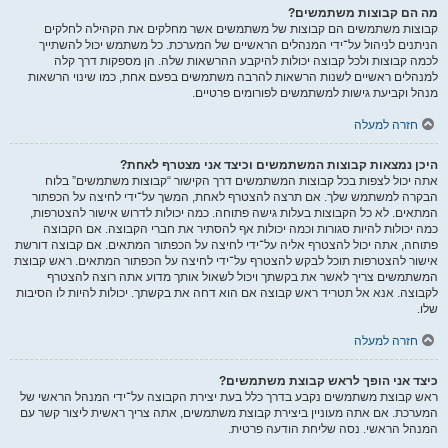
מה הם קבוצות משתמשים?
קבוצות משתמשים הם קבוצות של משתמשים אשר מחלקים את הקהילה לחלקים
הניתנים לניהול על־ידי המנהלים הראשיים של המערכת. כל משתמש יכול להשתייך
לכמה קבוצות ולכל קבוצה יכולות להיקבע ההרשאות שלה. הן מספקות דרך קלה
למנהלים ראשיים לשנות הרשאות להרבה משתמשים בפעם אחת, כמו שינוי הרשאות
מנהל וקביעת גישות למשתמשים לפורומים פרטיים.
חזרה למעלה
היכן נמצאות קבוצות המשתמשים וכיצד אני מצטרף לאחת?
אתה יכול לצפות בכל קבוצות המשתמשים דרך הקישור “קבוצות משתמשים” בלוח
הבקרה למשתמש שלך. אם תרצה להצטרף לאחת, המשך על־ידי לחיצה על הכפתור
המתאים. לא כל הקבוצות בעלות גישה פתוחה. כמה יכולות לדרוש אישור להצטרפות,
כמה יכולות להיות סגורות וכמה יכולות אף להסתיר את חברי הקבוצה. אם הקבוצה
פתוחה, אתה יכול להצטרף אליה על־ידי לחיצה על הכפתור המתאים. אם קבוצה דורשת
אישור להצטרפות תוכל לבקש להצטרף על־ידי לחיצה על הכפתור המתאים. ראש קבוצת
המשתמשים צריך לאשר את בקשתך ויכול לשאול אותך מדוע אתה רוצה להצטרף
לקבוצה. אנא אל תטריד ראש קבוצה אם הוא דחה את בקשתך. יכולות להיות לו הסיבות
שלו.
חזרה למעלה
כיצד אני הופך לראש קבוצת משתמשים?
ראש קבוצת משתמשים נקבע בדרך כלל בעת יצירת הקבוצה על־ידי המנהל הראשי של
המערכת. אם אתה מעוניין ביצירת קבוצת משתמשים, אתה צריך ראשית ליצור קשר עם
המנהל הראשי. נסה שליחת הודעה פרטית.