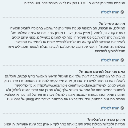
הטקסט אשר ניתן לבצע ב־HTML ניתן גם לבצע בעזרת BBCode במקום.
חזרה למעלה
מה הם סמיילים?
סמיילים, או הבעות, הם תמונות קטנות אשר ניתן להשתמש בהם כדי להביע הרגשה
בעזרת קוד קצר, למשל :) מציין שמח, בעוד :( מסמן עצוב. את הרשימה המלאה של
ההבעות ניתן לראות בטופס השליחה. נסה לא להגזים בסמיילים, מפני שהם יכולים
להפוך את ההודעה ללא קריאה ומנהל יכול להוציא אותם או להסיר את ההודעה
בשלמותה. המנהל הראשי של המערכת יכול גם לקבוע הגבלה למספר הסמיילים אשר
תוכל להוסיף להודעות.
חזרה למעלה
האם אני יכול לפרסם תמונות?
כן, ניתן להציג תמונות בהודעות שלך. אם המנהל הראשי מאפשר צירוף קבצים, תוכל גם
להעלות את התמונה למערכת. אחרת, אתה חייב לקשר לתמונה המאוחסנת בשרת רחוק
הנגיש לכולם, למשל http://www.example.com/my-picture.gif. אינך יכול לקשר
לתמונות המאוחסנות על המחשב האישי שלך (אלא אם כן הוא שרת הנגיש לכולם) ולא
תמונות המאוחסנות מאחורי מנגנוני אימות, למשל תיבות הדואר של hotmail או yahoo,
אתרים המוגנים בססמה, וכד'. כדי להציג את התמונה בעזרת התג [img] של BBCode.
חזרה למעלה
מה הן הכרזות גלובליות?
הכרזות גלובליות מכילות מידע חשוב ואתה צריך לקרוא אותן בכל שעה אפשרית. הן יופיעו