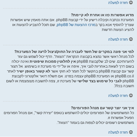
חזרה למעלה
מדוע אפשרות כזו או אחרת לא קיימת?
המערכת נכתבה וקיבלה רישיון על ידי קבוצת phpBB. אם אתה מאמין שיש אפשרות
שצריך להוסיף אנא בקר ב
מרכז ההצעות של phpBB
, שם תוכל להצביע להצעות או
להציע הצעות חדשות
חזרה למעלה
למי אני פונה במקרים של חשד לעברה על החוק/ניצול לרעה של המערכת?
לכל מנהל ראשי אשר נמצא בקבוצה הנקראת “הצוות”. הדף יכול לשמש גם עזר
להערותיכם. שים לב שלקבוצת phpBB
אין לחלוטין סמכות שיפוטית
ואינה יכולה
בשום דרך לשאת באחריות לגבי איך, איפה או על־ידי מי מערכת זו בשימוש. אל תצור
קשר עם קבוצת phpBB בהקשר לכל חומר לא חוקי אשר
לא קשור באופן ישיר
לאתר
phpBB.co.il או המערכת phpBB עצמה בפרט. אם תשלח דואר אלקטרוני לקבוצת
phpBB
לגבי כל שימוש בצד שלישי
של מערכת זו, צפה לתשובה מצומצמת או לשום
תשובה בכלל.
חזרה למעלה
איך אני יוצר קשר עם מנהל הפורומים?
כל המשתמשים של הפורומים יכולים להשתמש בטופס “יצירת קשר”, אם מנהל הפורומים
הפעיל אפשרות זו.
משתמשים רשומים יכולים לצפות גם בעמוד “הצוות”.
חזרה למעלה