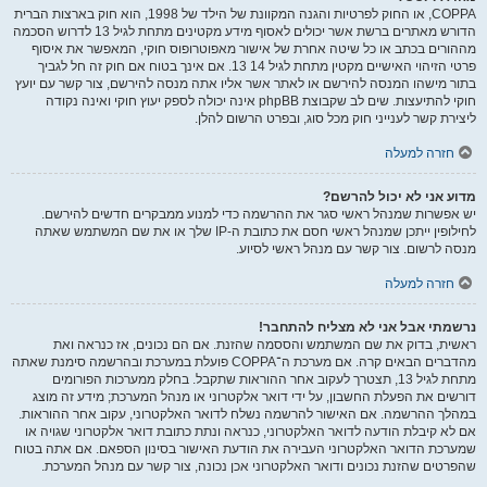
COPPA, או החוק לפרטיות והגנה המקוונת של הילד של 1998, הוא חוק בארצות הברית
הדורש מאתרים ברשת אשר יכולים לאסוף מידע מקטינים מתחת לגיל 13 לדרוש הסכמה
מההורים בכתב או כל שיטה אחרת של אישור מאפוטרופוס חוקי, המאפשר את איסוף
פרטי הזיהוי האישיים מקטין מתחת לגיל 14 13. אם אינך בטוח אם חוק זה חל לגביך
בתור מישהו המנסה להירשם או לאתר אשר אליו אתה מנסה להירשם, צור קשר עם יועץ
חוקי להתיעצות. שים לב שקבוצת phpBB אינה יכולה לספק יעוץ חוקי ואינה נקודה
ליצירת קשר לענייני חוק מכל סוג, ובפרט הרשום להלן.
חזרה למעלה
מדוע אני לא יכול להרשם?
יש אפשרות שמנהל ראשי סגר את ההרשמה כדי למנוע ממבקרים חדשים להירשם.
לחילופין ייתכן שמנהל ראשי חסם את כתובת ה-IP שלך או את שם המשתמש שאתה
מנסה לרשום. צור קשר עם מנהל ראשי לסיוע.
חזרה למעלה
נרשמתי אבל אני לא מצליח להתחבר!
ראשית, בדוק את שם המשתמש והססמה שהזנת. אם הם נכונים, אז כנראה ואת
מהדברים הבאים קרה. אם מערכת ה־COPPA פועלת במערכת ובהרשמה סימנת שאתה
מתחת לגיל 13, תצטרך לעקוב אחר ההוראות שתקבל. בחלק ממערכות הפורומים
דורשים את הפעלת החשבון, על ידי דואר אלקטרוני או מנהל המערכת; מידע זה מוצג
במהלך ההרשמה. אם האישור להרשמה נשלח לדואר האלקטרוני, עקוב אחר ההוראות.
אם לא קיבלת הודעה לדואר האלקטרוני, כנראה ונתת כתובת דואר אלקטרוני שגויה או
שמערכת הדואר האלקטרוני העבירה את הודעת האישור בסינון הספאם. אם אתה בטוח
שהפרטים שהזנת נכונים ודואר האלקטרוני אכן נכונה, צור קשר עם מנהל המערכת.