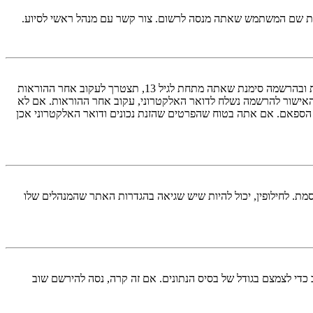
ראשית, בדוק את שם המשתמש והססמה שהזנת. אם הם נכונים, אז כנראה ואת מהדברים הבאים קרה. אם מערכת ה־COPPA פועלת במערכת ובהרשמה סימנת שאתה מתחת לגיל 13, תצטרך לעקוב אחר ההוראות
האישור להרשמה נשלח לדואר האלקטרוני, עקוב אחר ההוראות. אם לא
 הספאם. אם אתה בטוח שהפרטים שהזנת נכונים ודואר האלקטרוני אכן
מת. לחילופין, יכול להיות שיש שגיאה בהגדרות האתר שהמנהלים שלו
די לצמצם בגודל של בסיס הנתונים. אם זה קרה, נסה להירשם שוב