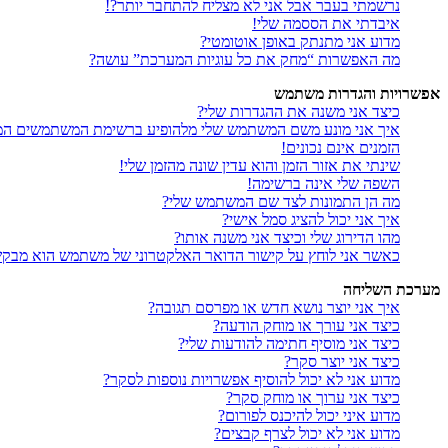
נרשמתי בעבר אבל אני לא מצליח להתחבר יותר?!
איבדתי את הססמה שלי!
מדוע אני מתנתק באופן אוטומטי?
מה האפשרות “מחק את כל עוגיות המערכת” עושה?
אפשרויות והגדרות משתמש
כיצד אני משנה את ההגדרות שלי?
איך אני מונע משם המשתמש שלי מלהופיע ברשימת המשתמשים המ
הזמנים אינם נכונים!
שינתי את אזור הזמן והוא עדין שונה מהזמן שלי!
השפה שלי אינה ברשימה!
מה הן התמונות לצד שם המשתמש שלי?
איך אני יכול להציג סמל אישי?
מהו הדירוג שלי וכיצד אני משנה אותו?
כאשר אני לוחץ על קישור הדואר האלקטרוני של משתמש הוא מבק
מערכת השליחה
איך אני יוצר נושא חדש או מפרסם תגובה?
כיצד אני עורך או מוחק הודעה?
כיצד אני מוסיף חתימה להודעות שלי?
כיצד אני יוצר סקר?
מדוע אני לא יכול להוסיף אפשרויות נוספות לסקר?
כיצד אני ערוך או מוחק סקר?
מדוע איני יכול להיכנס לפורום?
מדוע אני לא יכול לצרף קבצים?