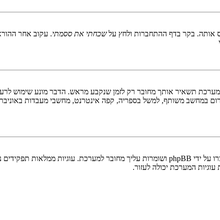
 אותה. בקר בדף ההתחברות ולחץ על
שכחתי את ססמתי
. עקוב אחר ההורא
ערכת תשאיר אותך מחובר רק לזמן שנקבע מראש. הדבר מונע שימוש לרעה 
ום במחשב משותף, למשל בספריה, קפה אינטרנט, מחשבי מעבדות באוניבר
"מחק את כל עוגיות המערכת" מוחק את כל העוגיות (cookies) שנוצרו על ידי phpBB ושומרות 
וגיות המערכת יכולה לעזור.