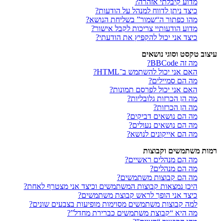
מדוע קיבלתי אזהרה?
כיצד ניתן לדווח למנהל על הודעות?
מהו כפתור ה“שמור” בשליחת הנושא?
מדוע הודעותיי צריכות לקבל אישור?
כיצד אני יכול להקפיץ את הודעתי?
עיצוב טקסט וסוגי נושאים
מה זה BBCode?
האם אני יכול להשתמש ב־HTML?
מה הם סמיילים?
האם אני יכול לפרסם תמונות?
מה הן הכרזות גלובליות?
מה הן הכרזות?
מה הם נושאים דביקים?
מה הם נושאים נעולים?
מה הם אייקונים לנושא?
רמות משתמשים וקבוצות
מה הם מנהלים ראשיים?
מה הם מנהלים?
מה הם קבוצות משתמשים?
היכן נמצאות קבוצות המשתמשים וכיצד אני מצטרף לאחת?
כיצד אני הופך לראש קבוצת משתמשים?
למה קבוצות משתמשים מסוימות מופיעות בצבעים שונים?
מה היא “קבוצת משתמשים כברירת מחדל”?