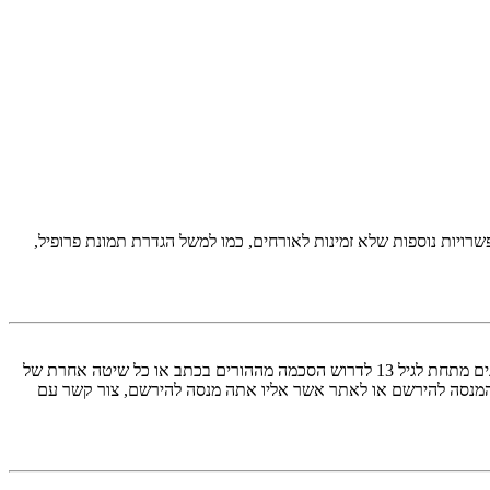
יות נוספות שלא זמינות לאורחים, כמו למשל הגדרת תמונת פרופיל,
COPPA, או החוק לפרטיות והגנה המקוונת של הילד של 1998, הוא חוק בארצות הברית הדורש מאתרים ברשת אשר יכולים לאסוף מידע מקטינים מתחת לגיל 13 לדרוש הסכמה מההורים בכתב או כל שיטה אחרת של
 13. אם אינך בטוח אם חוק זה חל לגביך בתור מישהו המנסה להירשם או לאתר אשר אליו אתה מנסה להירשם, צור קשר עם