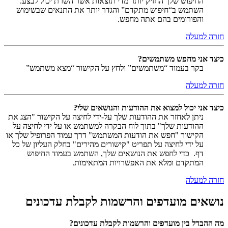
החיפוש שלך החזיק יותר מדי תוצאות אשר השרת יכול לבצע.
השתמש ב“חיפוש מתקדם” והגדר יותר את התנאים שבשימוש
והפורומים בהם אתה מחפש.
חזרה למעלה
כיצד אני מחפש משתמשים?
בקר בעמוד “משתמשים” ולחץ על הקישור “מצא משתמש”
חזרה למעלה
כיצד אני יכול למצוא את ההודעות והנושאים שלי?
ניתן לאחזר את ההודעות שלך על-ידי לחיצה על הקישור "הצג את
ההודעות שלך" בתוך לוח הבקרה למשתמש או על ידי לחיצה על
הקישור "חפש את הודעות המשתמש" דרך עמוד הפרופיל שלך או
על ידי לחיצה על תפריט "קישורים מהירים" בחלק העליון של כל
דף. כדי לחפש את הנושאים שלך, השתמש בעמוד החיפוש
המתקדם ומלא את האפשרויות המתאימות.
חזרה למעלה
נושאים מועדפים והרשמות לקבלת עדכונים
מה ההבדל בין מועדפים והרשמות לקבלת עדכונים?