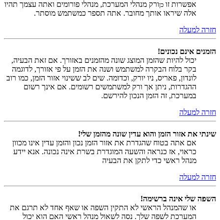
אפשרות זו
ורק מנהלי המערכת, מנהלי פורומים ואתה עצמך תהיו
כן
אלה שיראו אותך מחובר. אתה תספר כמשתמש מוסתר.
חזרה למעלה
הזמנים אינם נכונים!
יכול להיות שהזמן המוצג שונה מהזמנים באזורך. אם זאת הבעיה,
בקר בלוח הבקרה למשתמש ושנה את הזמן על פי אזורך, לדוגמה
לונדון, פאריס, ניו יורק, וכדומה. שים לב ששינוי אזור הזמן, כמו רוב
ההגדרות, ניתן אך ורק למשתמשים רשומים. אם אינך רשום
במערכת, זה הזמן הנכון להירשם.
חזרה למעלה
שינתי את אזור הזמן והוא עדין שונה מהזמן שלי!
אם אתה בטוח שהגדרת את אזור הזמן נכון והזמן עדין אינו מכוון
כראוי, אז כנראה והשעה המוגדרת בשרת אינה נכונה. אנא יידע
מנהל ראשי כדי לתקן את הבעיה
חזרה למעלה
השפה שלי אינה ברשימה!
או שהמנהל הראשי לא התקין השפה או שאף אחד לא תרגם את
המערכת לשפה שלך. נסה לשאול מנהל ראשי האם הוא יכול