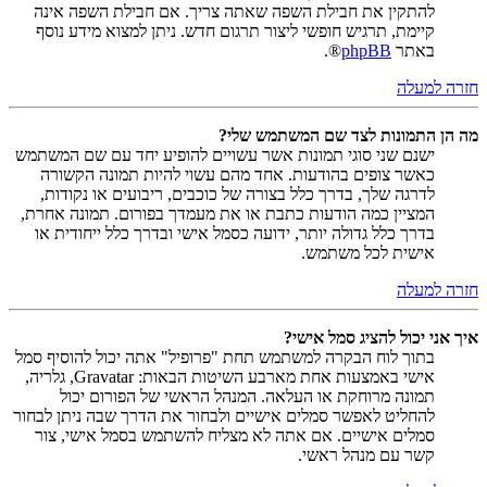
להתקין את חבילת השפה שאתה צריך. אם חבילת השפה אינה
קיימת, תרגיש חופשי ליצור תרגום חדש. ניתן למצוא מידע נוסף
באתר
phpBB
®.
חזרה למעלה
מה הן התמונות לצד שם המשתמש שלי?
ישנם שני סוגי תמונות אשר עשויים להופיע יחד עם שם המשתמש
כאשר צופים בהודעות. אחד מהם עשוי להיות תמונה הקשורה
לדרגה שלך, בדרך כלל בצורה של כוכבים, ריבועים או נקודות,
המציין כמה הודעות כתבת או את מעמדך בפורום. תמונה אחרת,
בדרך כלל גדולה יותר, ידועה כסמל אישי ובדרך כלל ייחודית או
אישית לכל משתמש.
חזרה למעלה
איך אני יכול להציג סמל אישי?
בתוך לוח הבקרה למשתמש תחת "פרופיל" אתה יכול להוסיף סמל
אישי באמצעות אחת מארבע השיטות הבאות: Gravatar, גלריה,
תמונה מרוחקת או העלאה. המנהל הראשי של הפורום יכול
להחליט לאפשר סמלים אישיים ולבחור את הדרך שבה ניתן לבחור
סמלים אישיים. אם אתה לא מצליח להשתמש בסמל אישי, צור
קשר עם מנהל ראשי.