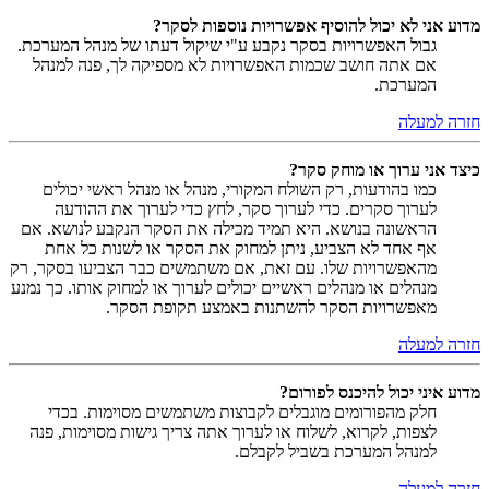
מדוע אני לא יכול להוסיף אפשרויות נוספות לסקר?
גבול האפשרויות בסקר נקבע ע"י שיקול דעתו של מנהל המערכת.
אם אתה חושב שכמות האפשרויות לא מספיקה לך, פנה למנהל
המערכת.
חזרה למעלה
כיצד אני ערוך או מוחק סקר?
כמו בהודעות, רק השולח המקורי, מנהל או מנהל ראשי יכולים
לערוך סקרים. כדי לערוך סקר, לחץ כדי לערוך את ההודעה
הראשונה בנושא. היא תמיד מכילה את הסקר הנקבע לנושא. אם
אף אחד לא הצביע, ניתן למחוק את הסקר או לשנות כל אחת
מהאפשרויות שלו. עם זאת, אם משתמשים כבר הצביעו בסקר, רק
מנהלים או מנהלים ראשיים יכולים לערוך או למחוק אותו. כך נמנע
מאפשרויות הסקר להשתנות באמצע תקופת הסקר.
חזרה למעלה
מדוע איני יכול להיכנס לפורום?
חלק מהפורומים מוגבלים לקבוצות משתמשים מסוימות. בכדי
לצפות, לקרוא, לשלוח או לערוך אתה צריך גישות מסוימות, פנה
למנהל המערכת בשביל לקבלם.
חזרה למעלה