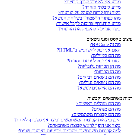
מדוע אני לא יכול לצרף קבצים?
מדוע קיבלתי אזהרה?
כיצד ניתן לדווח למנהל על הודעות?
מהו כפתור ה“שמור” בשליחת הנושא?
מדוע הודעותיי צריכות לקבל אישור?
כיצד אני יכול להקפיץ את הודעתי?
עיצוב טקסט וסוגי נושאים
מה זה BBCode?
האם אני יכול להשתמש ב־HTML?
מה הם סמיילים?
האם אני יכול לפרסם תמונות?
מה הן הכרזות גלובליות?
מה הן הכרזות?
מה הם נושאים דביקים?
מה הם נושאים נעולים?
מה הם אייקונים לנושא?
רמות משתמשים וקבוצות
מה הם מנהלים ראשיים?
מה הם מנהלים?
מה הם קבוצות משתמשים?
היכן נמצאות קבוצות המשתמשים וכיצד אני מצטרף לאחת?
כיצד אני הופך לראש קבוצת משתמשים?
למה קבוצות משתמשים מסוימות מופיעות בצבעים שונים?