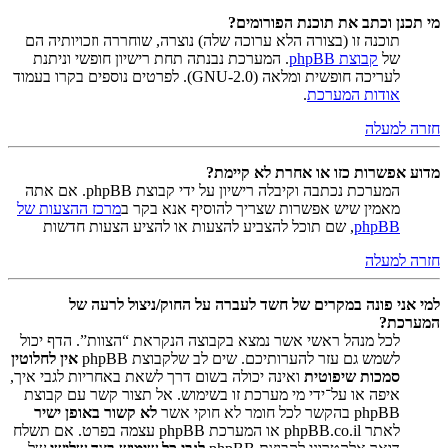
מי תכנן וכתב את תוכנת הפורומים?
תוכנה זו (בצורה הלא ערוכה שלה) נוצרה, שוחררה וזכויותיה הם
של
קבוצת phpBB
. המערכת נבנתה תחת רישיון חופשי וניתנת
לעריכה חופשית ומלאה (GNU-2.0). לפרטים נוספים בקרו בעמוד
אודות המערכת
.
חזרה למעלה
מדוע אפשרות כזו או אחרת לא קיימת?
המערכת נכתבה וקיבלה רישיון על ידי קבוצת phpBB. אם אתה
מאמין שיש אפשרות שצריך להוסיף אנא בקר ב
מרכז ההצעות של
phpBB
, שם תוכל להצביע להצעות או להציע הצעות חדשות
חזרה למעלה
למי אני פונה במקרים של חשד לעברה על החוק/ניצול לרעה של
המערכת?
לכל מנהל ראשי אשר נמצא בקבוצה הנקראת “הצוות”. הדף יכול
לשמש גם עזר להערותיכם. שים לב שלקבוצת phpBB
אין לחלוטין
סמכות שיפוטית
ואינה יכולה בשום דרך לשאת באחריות לגבי איך,
איפה או על־ידי מי מערכת זו בשימוש. אל תצור קשר עם קבוצת
phpBB בהקשר לכל חומר לא חוקי אשר
לא קשור באופן ישיר
לאתר phpBB.co.il או המערכת phpBB עצמה בפרט. אם תשלח