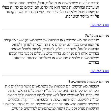
יצירת קבוצות משתמשים או מנהלים, וכד', תלויים תחת מייסד
המערכת ובהרשאות אשר הוא נתן להם. הם יכולים גם להיות בעלי
הרשאות ניהול מלאות בכל הפורומים, לפי ההגדרות אשר נקבעו
על־ידי מייסד המערכת.
חזרה למעלה
מה הם מנהלים?
מנהלים הם משתמשים (או קבוצות של משתמשים) אשר מפקחים
על הפורומים בכל יום. יש להם את ההרשאות לערוך ולמחוק
הודעות ולנעול, לשחרר נעילה, להעביר, למחוק ולפצל נושאים
בפורום אותו הם מנהלים. בדרך כלל, מנהלים נקבעו כדי למנוע
ממשתמשים מלצאת מהנושא או משליחת הודעות הפוגעות
בפורום.
חזרה למעלה
מה הם קבוצות משתמשים?
קבוצות משתמשים הם קבוצות של משתמשים אשר מחלקים את
הקהילה לחלקים הניתנים לניהול על־ידי המנהלים הראשיים של
המערכת. כל משתמש יכול להשתייך לכמה קבוצות ולכל קבוצה
יכולות להיקבע ההרשאות שלה. הן מספקות דרך קלה למנהלים
ראשיים לשנות הרשאות להרבה משתמשים בפעם אחת, כמו שינוי
הרשאות מנהל וקביעת גישות למשתמשים לפורומים פרטיים.