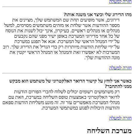
חזרה למעלה
מהו הדירוג שלי וכיצד אני משנה אותו?
דירוגים, אשר מופיעים תחת שם המשתמש שלך, מציינים את
מספר ההודעות אשר שלחת או מזהים משתמשים מסוימים, למשל
מנהלים או מנהלים ראשיים. כעיקרון, אינך יכול לשנות את הנוסח
של כל אחד מדירוגי המערכת באופן ישיר מפני שהם נקבעים
על־ידי המנהל הראשי של המערכת. אנא אל תפגע במערכת
על־ידי שליחת הודעות מיותרות רק כדי הגדיל את הדירוג שלך. רוב
המערכות לא יאפשרו זאת והמנהל או המנהל הראשי יקטין את
מונה ההודעות שלך.
חזרה למעלה
כאשר אני לוחץ על קישור הדואר האלקטרוני של משתמש הוא מבקש
ממני להתחבר?
רק משתמשים רשומים יכולים לשלוח לחברי הפורום הודעות
לדואר האלקטרוני באמצעות טופס השליחה במערכת, וזאת עם
מנהלי המערכת מאפשרים עזר זה. זה מונע משליחת הודעות ספאם
והודעות היכולות לפגוע במשתמשי המערכת.
חזרה למעלה
מערכת השליחה