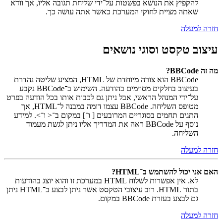
להקפיץ את הנושא בפשטות על־ידי שליחת תגובה אליו, אך וודא
שאתה מציית לחוקי המערכת כאשר אתה עושה כך.
חזרה למעלה
עיצוב טקסט וסוגי נושאים
מה זה BBCode?
BBCode הוא צורה מיוחדת של HTML, המציע שליטה נהדרת
בעיצוב בחלקים מסוימים בהודעה. השימוש ב־BBCode נקבע
על־ידי המנהל הראשי, אבל ניתן גם לכבות אותו בכל הודעה בפרט
מטופס השליחה. BBCode עצמו דומה במבנה ל־HTML, אך
התגים תחמים בסוגריים המרובעים [ ו־] במקום ב־< ו־>. למידע
נוסף על BBCode ראה את המדריך אליו ניתן לגשת מעמוד
השליחה.
חזרה למעלה
האם אני יכול להשתמש ב־HTML?
לא. אין אפשרות לשלוח HTML במערכת זו והוא יוצג בהודעות
בתור HTML. רוב עיצובי הטקסט אשר ניתן לבצע ב־HTML ניתן
גם לבצע בעזרת BBCode במקום.
חזרה למעלה