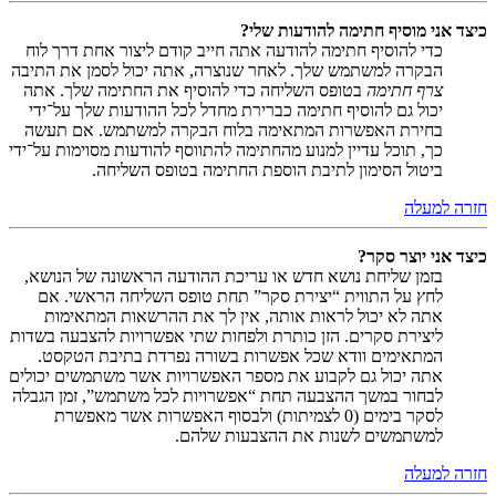
כיצד אני מוסיף חתימה להודעות שלי?
כדי להוסיף חתימה להודעה אתה חייב קודם ליצור אחת דרך לוח
הבקרה למשתמש שלך. לאחר שנוצרה, אתה יכול לסמן את התיבה
צרף חתימה
בטופס השליחה כדי להוסיף את החתימה שלך. אתה
יכול גם להוסיף חתימה כברירת מחדל לכל ההודעות שלך על־ידי
בחירת האפשרות המתאימה בלוח הבקרה למשתמש. אם תעשה
כך, תוכל עדיין למנוע מהחתימה להתווסף להודעות מסוימות על־ידי
ביטול הסימון לתיבת הוספת החתימה בטופס השליחה.
חזרה למעלה
כיצד אני יוצר סקר?
בזמן שליחת נושא חדש או עריכת ההודעה הראשונה של הנושא,
לחץ על התווית “יצירת סקר” תחת טופס השליחה הראשי. אם
אתה לא יכול לראות אותה, אין לך את ההרשאות המתאימות
ליצירת סקרים. הזן כותרת ולפחות שתי אפשרויות להצבעה בשדות
המתאימים וודא שכל אפשרות בשורה נפרדת בתיבת הטקסט.
אתה יכול גם לקבוע את מספר האפשרויות אשר משתמשים יכולים
לבחור במשך ההצבעה תחת “אפשרויות לכל משתמש”, זמן הגבלה
לסקר בימים (0 לצמיתות) ולבסוף האפשרות אשר מאפשרת
למשתמשים לשנות את ההצבעות שלהם.
חזרה למעלה