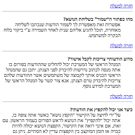
חזרה למעלה
מהו כפתור ה“שמור” בשליחת הנושא?
אפשרות זאת מאפשרת לך לשמור הודעות שנכתבו לשליחה
מאוחרת, תוכל להגיע אליהם שנית לאחר השמירה ע"י ביקור בלוח
הבקרה למשתמש.
חזרה למעלה
מדוע הודעותיי צריכות לקבל אישור?
המנהל הראשי של המערכת יכול להחליט שההודעות בפורום בו
אתה מנסה לכתוב נדרשות להיבדק לפני הצגתן. יתכן גם שהמנהל
הראשי הכניס אותך לקבוצה של משתמשים אשר ההודעות שלהם
צריכות להיבדק טרם הצגתן. אנא צור קשר על המנהל הראשי של
המערכת למידע נוסף.
חזרה למעלה
כיצד אני יכול להקפיץ את הודעתי?
על־ידי לחיצה על הקישור “הקפץ נושא” כאשר אתה צופה בו,
אתה יכול “להקפיץ” את הנושא לראש הפורום בעמוד הראשון. עם
זאת, אם אינך רואה את הקישור, הקפצת הנושא יכולה להיות
כבויה או הזמן המוקצב בין הקפצות עדיין לא הסתיים. ניתן גם