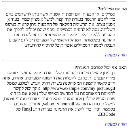
מה הם סמיילים?
סמיילים, או הבעות, הם תמונות קטנות אשר ניתן להשתמש בהם
כדי להביע הרגשה בעזרת קוד קצר, למשל :) מציין שמח, בעוד :(
מסמן עצוב. את הרשימה המלאה של ההבעות ניתן לראות בטופס
השליחה. נסה לא להגזים בסמיילים, מפני שהם יכולים להפוך את
ההודעה ללא קריאה ומנהל יכול להוציא אותם או להסיר את
ההודעה בשלמותה. המנהל הראשי של המערכת יכול גם לקבוע
הגבלה למספר הסמיילים אשר תוכל להוסיף להודעות.
חזרה למעלה
האם אני יכול לפרסם תמונות?
כן, ניתן להציג תמונות בהודעות שלך. אם המנהל הראשי מאפשר
צירוף קבצים, תוכל גם להעלות את התמונה למערכת. אחרת, אתה
חייב לקשר לתמונה המאוחסנת בשרת רחוק הנגיש לכולם, למשל
http://www.example.com/my-picture.gif. אינך יכול לקשר
לתמונות המאוחסנות על המחשב האישי שלך (אלא אם כן הוא
שרת הנגיש לכולם) ולא תמונות המאוחסנות מאחורי מנגנוני אימות,
למשל תיבות הדואר של hotmail או yahoo, אתרים המוגנים
בססמה, וכד'. כדי להציג את התמונה בעזרת התג [img] של
BBCode.
חזרה למעלה