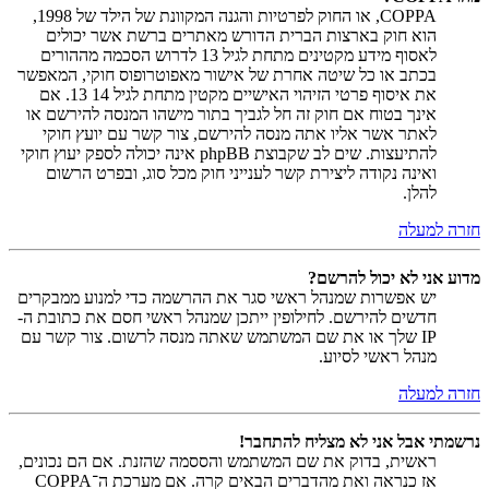
COPPA, או החוק לפרטיות והגנה המקוונת של הילד של 1998,
הוא חוק בארצות הברית הדורש מאתרים ברשת אשר יכולים
לאסוף מידע מקטינים מתחת לגיל 13 לדרוש הסכמה מההורים
בכתב או כל שיטה אחרת של אישור מאפוטרופוס חוקי, המאפשר
את איסוף פרטי הזיהוי האישיים מקטין מתחת לגיל 14 13. אם
אינך בטוח אם חוק זה חל לגביך בתור מישהו המנסה להירשם או
לאתר אשר אליו אתה מנסה להירשם, צור קשר עם יועץ חוקי
להתיעצות. שים לב שקבוצת phpBB אינה יכולה לספק יעוץ חוקי
ואינה נקודה ליצירת קשר לענייני חוק מכל סוג, ובפרט הרשום
להלן.
חזרה למעלה
מדוע אני לא יכול להרשם?
יש אפשרות שמנהל ראשי סגר את ההרשמה כדי למנוע ממבקרים
חדשים להירשם. לחילופין ייתכן שמנהל ראשי חסם את כתובת ה-
IP שלך או את שם המשתמש שאתה מנסה לרשום. צור קשר עם
מנהל ראשי לסיוע.
חזרה למעלה
נרשמתי אבל אני לא מצליח להתחבר!
ראשית, בדוק את שם המשתמש והססמה שהזנת. אם הם נכונים,
אז כנראה ואת מהדברים הבאים קרה. אם מערכת ה־COPPA