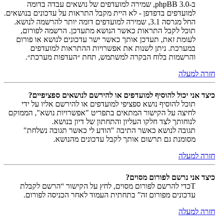
ב-phpBB 3.0, שמירה למועדפים של נושאים עבדה בדומה
למועדפים בדפדפן - לא היית מקבל התראות על עדכונים בנושאים.
החל מגרסה 3.1, שמירה למועדפים דומה יותר להרשמה לנושא.
תוכל לקבל התראות כאשר הנושא מתעדכן. הרשמה לפורום,
לעומת זאת, תעדכן אותך כאשר ישר עדכונים לנושא או פורום
במערכת. ניתן לשנות את אפשרויות ההתראות למועדפים
והרשמות בלוח הבקרה למשתמש, תחת ״העדפות מערכת״.
חזרה למעלה
כיצד אני יכול להוסיף למועדפים או להירשם לנושאים ספציפיים?
תוכל להוסיף נושא ספציפי למועדפים או להירשם אליו על ידי
לחיצה על הקישור המתאים בתפריט "אפשרויות נושא", הממוקם
לנוחותך לצד חלקו העליון והתחתון של דיון בנושא.
תגובה לנושא כאשר התיבה "הודע לי כאשר תגובה נשלחת"
מסומנת גם תרשום אותך לקבל עדכונים מהנושא.
חזרה למעלה
כיצד אני נרשם לפורום מסוים?
Tכדי להרשם לפורום מסוים, לחץ על הקישור “הרשם לקבלת
עדכונים מפורום זה” בתחתית העמוד לאחר הכניסה לפורום.
חזרה למעלה