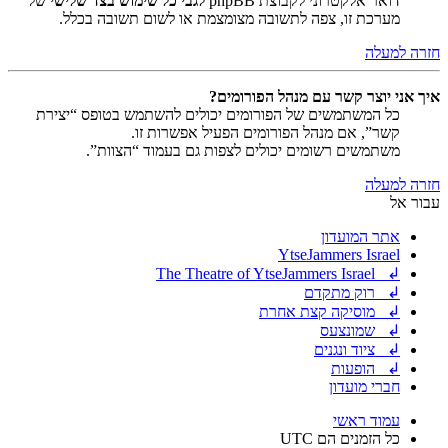
דואר אלקטרוני לקבוצת phpBB
לגבי כל שימוש בצד שלישי
של
מערכת זו, צפה לתשובה מצומצמת או לשום תשובה בכלל.
חזרה למעלה
איך אני יוצר קשר עם מנהל הפורומים?
כל המשתמשים של הפורומים יכולים להשתמש בטופס “יצירת
קשר”, אם מנהל הפורומים הפעיל אפשרות זו.
משתמשים רשומים יכולים לצפות גם בעמוד “הצוות”.
חזרה למעלה
עבור אל
אתר המועדון
YtseJammers Israel
↲ The Theatre of YtseJammers Israel
↲ רוק מתקדם
↲ מוסיקה קצת אחרת
↲ שמונצעס
↲ ציוד ונגנים
↲ הופעות
חברי מועדון
עמוד ראשי
כל הזמנים הם
UTC