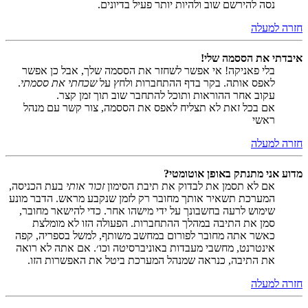
נסה להירשם שוב ולהיות יותר פעיל בדיונים.
חזרה למעלה
איבדתי את הססמה שלי!
בלי פאניקה! אי אפשר לשחזר את הססמה שלך, אבל כן אפשר
לאפס אותה. בקר בדף ההתחברות ולחץ על
שכחתי את ססמתי
.
עקוב אחר ההוראות ותוכל להתחבר שוב תוך זמן קצר.
אם בכל זאת לא תצליח לאפס את הססמה, צור קשר עם מנהל
ראשי
חזרה למעלה
מדוע אני מתנתק באופן אוטומטי?
אם לא תסמן את לבדוק את תיבת הסימון
זכור אותי
בעת הכניסה,
המערכת תשאיר אותך מחובר רק לזמן שנקבע מראש. הדבר מונע
שימוש לרעה בחשבונך על ידי מישהו אחר. כדי להישאר מחובר,
סמן את התיבה במהלך ההתחברות. הפעולה הזו לא מומלצת
כאשר אתה מחובר לפורום במחשב משותף, למשל בספריה, קפה
אינטרנט, מחשבי מעבדות באוניברסיטה וכו׳. אם אתה לא רואה
את התיבה, כנראה שמנהל המערכת ביטל את האפשרות הזו.
חזרה למעלה