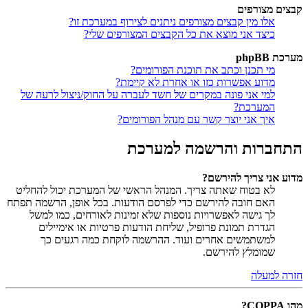
קבצים מצורפים
אלו מין קבצים מצורפים ניתנים לצירוף במערכת זו?
כיצד אני מוצא את כל הקבצים המצורפים שלי?
מערכת phpBB
מי תכנן וכתב את תוכנת הפורומים?
מדוע אפשרות כזו או אחרת לא קיימת?
למי אני פונה במקרים של חשד לעברה על החוק/ניצול לרעה של
המערכת?
איך אני יוצר קשר עם מנהל הפורומים?
התחברות והרשמה למערכת
מדוע אני צריך להירשם?
לא בטוח שאתה צריך. המנהל הראשי של המערכת יכול להחליט
האם חובה להירשם כדי לפרסם הודעות. בכל אופן, הרשמה תפתח
לך גישה לאפשרויות נוספות שלא זמינות לאורחים, כמו למשל
הגדרת תמונת פרופיל, שליחת הודעות פרטיות או אימיילים
למשתמשים אחרים ועוד. ההרשמה לוקחת כמה רגעים כך
שמומלץ להירשם.
חזרה למעלה
מהו COPPA?