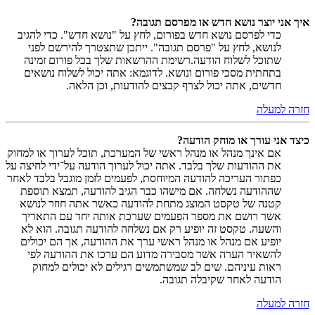
איך אני יוצר נושא חדש או מפרסם תגובה?
כדי לפרסם נושא חדש בפורום, לחץ על "נושא חדש". כדי להגיב
לנושא, לחץ על "פרסם תגובה". ייתכן שתצטרך להירשם לפני
שתוכל לשלוח הודעה.רשימת ההרשאות שלך בכל פורום זמינה
בתחתית מסכי פורום ונושא. לדוגמא: אתה יכול לשלוח נושאים
חדשים, אתה יכול לצרף קבצים להודעות, וכן הלאה.
חזרה למעלה
כיצד אני עורך או מוחק הודעה?
אם אינך מנהל או מנהל ראשי של המערכת, תוכל לערוך או למחוק
את ההודעות שלך בלבד. אתה יכול לערוך הודעה על־ידי לחיצה על
כפתור העריכה להודעה המיוחסת, לפעמים לזמן מוגבל בלבד לאחר
שההודעה נשלחה. אם מישהו כבר הגיב להודעה, תמצא תוספת
קטנה של טקסט המוצג מתחת להודעה כאשר אתה חוזר לנושא
אשר רושם את מספר הפעמים שערכת אותה יחד עם התאריך
והשעה. טקסט זה יופיע רק אם נשלחה להודעה תגובה. הוא לא
יופיע אם מנהל או מנהל ראשי ערך את ההודעה, אך הם יכולים
להשאיר הערה אשר מסבירה מדוע הם ערכו את ההודעה לפי
ראות עיניהם. שים לב שמשתמשים רגילים לא יכולים למחוק
הודעה לאחר שקיבלה תגובה.
חזרה למעלה