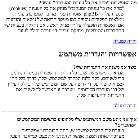
מה האפשרות “מחק את כל עוגיות המערכת” עושה?
"מחק את כל עוגיות המערכת" מוחק את כל העוגיות (cookies)
שנוצרו על ידי phpBB ושומרות עליך מחובר למערכת. עוגיות
ממלאות תפקידים נוספים כמו מעקב קריאה של נושאים והודעות
אם האפשרות הופעלה על ידי מנהל ראשי. אם נתקלת בבעיות של
התחברות והתנתקות, מחיקת עוגיות המערכת יכולה לעזור.
חזרה למעלה
אפשרויות והגדרות משתמש
כיצד אני משנה את ההגדרות שלי?
אם אתה משתמש רשום, כל הגדרותיך שמורות במסד הנתונים.
כדי לשנותם, בקר בלוח הבקרה למשתמש שלך; בדרך כלל ניתן
למצוא קישור על ידי לחיצה על שם המשתמש שלך בחלק העליון
של דפי מערכת הפורומים. מערכת זו תאפשר לך לשנות את
ההגדרות וההעדפות שלך.
חזרה למעלה
איך אני מונע משם המשתמש שלי מלהופיע ברשימת המשתמשים
המחוברים?
בעזרת לוח הבקרה למשתמש, תחת הכותרת “אפשרויות
מערכת”,אתה תמצא אפשרות
הסתר את מצבי כמחובר
. הפעל