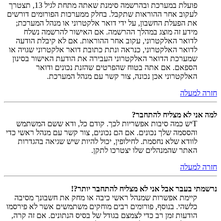
פועלת במערכת ובהרשמה סימנת שאתה מתחת לגיל 13, תצטרך
לעקוב אחר ההוראות שתקבל. בחלק ממערכות הפורומים דורשים
את הפעלת החשבון, על ידי דואר אלקטרוני או מנהל המערכת;
מידע זה מוצג במהלך ההרשמה. אם האישור להרשמה נשלח
לדואר האלקטרוני, עקוב אחר ההוראות. אם לא קיבלת הודעה
לדואר האלקטרוני, כנראה ונתת כתובת דואר אלקטרוני שגויה או
שמערכת הדואר האלקטרוני העבירה את הודעת האישור בסינון
הספאם. אם אתה בטוח שהפרטים שהזנת נכונים ודואר
האלקטרוני אכן נכונה, צור קשר עם מנהל המערכת.
חזרה למעלה
למה אני לא מצליח להתחבר?
Tיש כמה סיבות אפשריות לכך. קודם כל, ודא ששם המשתמש
והססמה שלך נכונים. אם הם נכונים, צור קשר עם מנהל ראשי כדי
לוודא שלא נחסמת. לחילופין, יכול להיות שיש שגיאה בהגדרות
האתר שהמנהלים שלו יצטרכו לתקן.
חזרה למעלה
נרשמתי בעבר אבל אני לא מצליח להתחבר יותר?!
קיימת אפשרות שמנהל ראשי כיבה או מחק את חשבונך מסיבה
כלשהי. בנוסף, פורומים רבים מוחקים משתמשים אשר לא פירסמו
הודעות זמן רב כדי לצמצם בגודל של בסיס הנתונים. אם זה קרה,