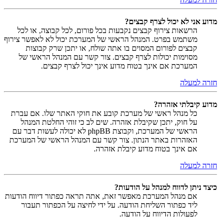
מדוע אני לא יכול לצרף קבצים?
הרשאות צירוף קבצים נקבעות בכל פורום, לכל קבוצה, או לכל
משתמש בפרט. המנהל הראשי של המערכת יכול לא לאפשר צירוף
קבצים לפורום המסוים בו אתה שולח, או יתכן שרק קבוצות
מסוימות יכולות לצרף קבצים. צור קשר עם המנהל הראשי של
המערכת אם אינך בטוח מדוע אינך יכול לצרף קבצים.
חזרה למעלה
מדוע קיבלתי אזהרה?
כל מנהל ראשי של מערכת קובע את חוקי האתר שלו. אם עברת
על חוק, יתכן שקיבלת אזהרה. שים לב כי זוהי החלטת המנהל
הראשי של המערכת, וקבוצת phpBB לא יכולה לעשות דבר עם
האזהרות באתר הנתון. צור קשר עם המנהל הראשי של המערכת
אם אינך בטוח מדוע קיבלת אזהרה.
חזרה למעלה
כיצד ניתן לדווח למנהל על הודעות?
אם מנהל המערכת מאפשר זאת, אתה תראה כפתור דיווח הודעות
ליד כפתור השליחת הודעה. על ידי לחיצה על הכפתור תעבור
לפעולות הדיווח על הודעה.