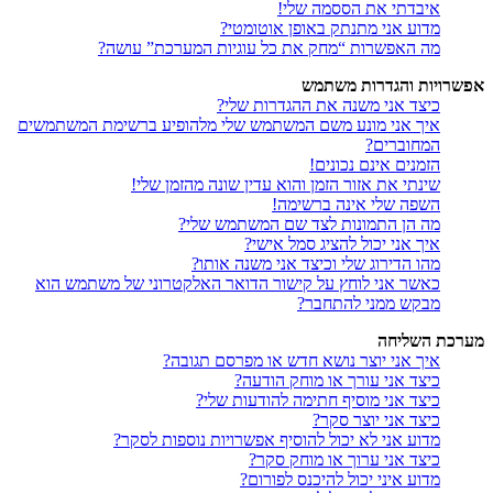
איבדתי את הססמה שלי!
מדוע אני מתנתק באופן אוטומטי?
מה האפשרות “מחק את כל עוגיות המערכת” עושה?
אפשרויות והגדרות משתמש
כיצד אני משנה את ההגדרות שלי?
איך אני מונע משם המשתמש שלי מלהופיע ברשימת המשתמשים
המחוברים?
הזמנים אינם נכונים!
שינתי את אזור הזמן והוא עדין שונה מהזמן שלי!
השפה שלי אינה ברשימה!
מה הן התמונות לצד שם המשתמש שלי?
איך אני יכול להציג סמל אישי?
מהו הדירוג שלי וכיצד אני משנה אותו?
כאשר אני לוחץ על קישור הדואר האלקטרוני של משתמש הוא
מבקש ממני להתחבר?
מערכת השליחה
איך אני יוצר נושא חדש או מפרסם תגובה?
כיצד אני עורך או מוחק הודעה?
כיצד אני מוסיף חתימה להודעות שלי?
כיצד אני יוצר סקר?
מדוע אני לא יכול להוסיף אפשרויות נוספות לסקר?
כיצד אני ערוך או מוחק סקר?
מדוע איני יכול להיכנס לפורום?