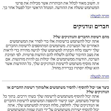
זו. חשוב מאוד לכלול את הכותרות אשר מכילות את פרטי
המשתמש ששלח את ההודעה. המנהל הראשי יוכל לפעול אחר כך.
חזרה למעלה
חברים ונודניקים
מהם רשימת החברים והנודניקים שלי?
אתה יכול להשתמש ברשימות אלו כדי לסדר את המשתמשים
האחרים של המערכת. משתמשים המתווספים לרשימת החברים
שלך ירשמו בלוח הבקרה למשתמש שלך לגישה מהירה כדי לראות
את מצב החיבור שלהם ולשלוח להם הודעות פרטיות. לפי תמיכת
הערכה, הודעות ממשתמשים אלו יכולות גם להיות מודגשות. אם
אתה מוסיף משתמש לרשימת הנודניקים שלך, כל ההודעות אשר
הוא שולח יוסתרו כברירת מחדל.
חזרה למעלה
כיצד אני יכול להוסיף / להסיר משתמשים אל/מתוך רשימת החברים או
הנודניקים שלי?
אתה יכול להוסיף משתמשים לרשימה שלך בשתי דרכים. בתוך כל
פרופיל משתמש, ישנו קישור להוספת המשתמש לרשימת החברים
או הנודניקים שלך. לחלופין, מלוח הבקרה למשתמש שלך, אתה
יכול להוסיף ישירות משתמשים על־ידי הזנת שמות המשתמשים