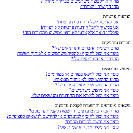
מה היא “קבוצת משתמשים כברירת מחדל”?
מהו הקישור “הצוות”?
הודעות פרטיות
אני לא יכול לשלוח הודעות פרטיות!
אני ממשיך לקבל הודעות פרטיות לא רצויות!
קיבלתי דואר אלקטרוני לא רצוי ממישהו מהפורום הזה!
חברים ונודניקים
מהם רשימת החברים והנודניקים שלי?
כיצד אני יכול להוסיף / להסיר משתמשים אל/מתוך רשימת
החברים או הנודניקים שלי?
חיפוש בפורומים
כיצד אני יכול לחפש בפורום או בפורומים?
מדוע החיפוש שלי לא מחזיר תוצאות?
מדוע החיפוש שלי מחזיר עמוד ריק!?
כיצד אני מחפש משתמשים?
כיצד אני יכול למצוא את ההודעות והנושאים שלי?
נושאים מועדפים והרשמות לקבלת עדכונים
מה ההבדל בין מועדפים והרשמות לקבלת עדכונים?
כיצד אני יכול להוסיף למועדפים או להירשם לנושאים ספציפיים?
כיצד אני נרשם לפורום מסוים?
כיצד אני מסיר את ההרשמות שלי?