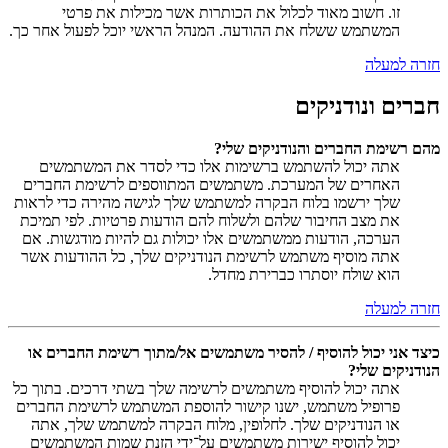
זו. חשוב מאוד לכלול את הכותרות אשר מכילות את פרטי
המשתמש ששלח את ההודעה. המנהל הראשי יוכל לפעול אחר כך.
חזרה למעלה
חברים ונודניקים
מהם רשימת החברים והנודניקים שלי?
אתה יכול להשתמש ברשימות אלו כדי לסדר את המשתמשים
האחרים של המערכת. משתמשים המתווספים לרשימת החברים
שלך ירשמו בלוח הבקרה למשתמש שלך לגישה מהירה כדי לראות
את מצב החיבור שלהם ולשלוח להם הודעות פרטיות. לפי תמיכת
הערכה, הודעות ממשתמשים אלו יכולות גם להיות מודגשות. אם
אתה מוסיף משתמש לרשימת הנודניקים שלך, כל ההודעות אשר
הוא שולח יוסתרו כברירת מחדל.
חזרה למעלה
כיצד אני יכול להוסיף / להסיר משתמשים אל/מתוך רשימת החברים או
הנודניקים שלי?
אתה יכול להוסיף משתמשים לרשימה שלך בשתי דרכים. בתוך כל
פרופיל משתמש, ישנו קישור להוספת המשתמש לרשימת החברים
או הנודניקים שלך. לחלופין, מלוח הבקרה למשתמש שלך, אתה
יכול להוסיף ישירות משתמשים על־ידי הזנת שמות המשתמשים