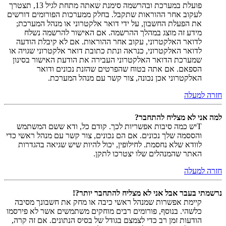
פועלת במערכת ובהרשמה סימנת שאתה מתחת לגיל 13, תצטרך
לעקוב אחר ההוראות שתקבל. בחלק ממערכות הפורומים דורשים
את הפעלת החשבון, על ידי דואר אלקטרוני או מנהל המערכת;
מידע זה מוצג במהלך ההרשמה. אם האישור להרשמה נשלח
לדואר האלקטרוני, עקוב אחר ההוראות. אם לא קיבלת הודעה
לדואר האלקטרוני, כנראה ונתת כתובת דואר אלקטרוני שגויה או
שמערכת הדואר האלקטרוני העבירה את הודעת האישור בסינון
הספאם. אם אתה בטוח שהפרטים שהזנת נכונים ודואר
האלקטרוני אכן נכונה, צור קשר עם מנהל המערכת.
חזרה למעלה
למה אני לא מצליח להתחבר?
Tיש כמה סיבות אפשריות לכך. קודם כל, ודא ששם המשתמש
והססמה שלך נכונים. אם הם נכונים, צור קשר עם מנהל ראשי כדי
לוודא שלא נחסמת. לחילופין, יכול להיות שיש שגיאה בהגדרות
האתר שהמנהלים שלו יצטרכו לתקן.
חזרה למעלה
נרשמתי בעבר אבל אני לא מצליח להתחבר יותר?!
קיימת אפשרות שמנהל ראשי כיבה או מחק את חשבונך מסיבה
כלשהי. בנוסף, פורומים רבים מוחקים משתמשים אשר לא פירסמו
הודעות זמן רב כדי לצמצם בגודל של בסיס הנתונים. אם זה קרה,