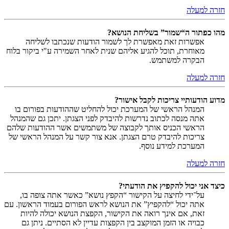
חזרה למעלה
מהו כפתור ה“שמור” בשליחת הנושא?
אפשרות זאת מאפשרת לך לשמור הודעות שנכתבו לשליחה
מאוחרת, תוכל להגיע אליהם שנית לאחר השמירה ע"י ביקור בלוח
הבקרה למשתמש.
חזרה למעלה
מדוע הודעותיי צריכות לקבל אישור?
המנהל הראשי של המערכת יכול להחליט שההודעות בפורום בו
אתה מנסה לכתוב נדרשות להיבדק לפני הצגתן. יתכן גם שהמנהל
הראשי הכניס אותך לקבוצה של משתמשים אשר ההודעות שלהם
צריכות להיבדק טרם הצגתן. אנא צור קשר על המנהל הראשי של
המערכת למידע נוסף.
חזרה למעלה
כיצד אני יכול להקפיץ את הודעתי?
על־ידי לחיצה על הקישור “הקפץ נושא” כאשר אתה צופה בו,
אתה יכול “להקפיץ” את הנושא לראש הפורום בעמוד הראשון. עם
זאת, אם אינך רואה את הקישור, הקפצת הנושא יכולה להיות
כבויה או הזמן המוקצב בין הקפצות עדיין לא הסתיים. ניתן גם