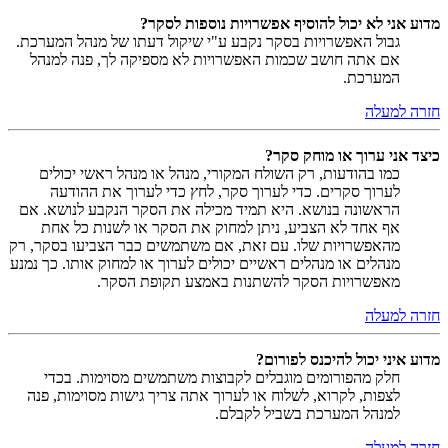
מדוע אני לא יכול להוסיף אפשרויות נוספות לסקר?
גבול האפשרויות בסקר נקבע ע"י שיקול דעתו של מנהל המערכת.
אם אתה חושב שכמות האפשרויות לא מספיקה לך, פנה למנהל
המערכת.
חזרה למעלה
כיצד אני ערוך או מוחק סקר?
כמו בהודעות, רק השולח המקורי, מנהל או מנהל ראשי יכולים
לערוך סקרים. כדי לערוך סקר, לחץ כדי לערוך את ההודעה
הראשונה בנושא. היא תמיד מכילה את הסקר הנקבע לנושא. אם
אף אחד לא הצביע, ניתן למחוק את הסקר או לשנות כל אחת
מהאפשרויות שלו. עם זאת, אם משתמשים כבר הצביעו בסקר, רק
מנהלים או מנהלים ראשיים יכולים לערוך או למחוק אותו. כך נמנע
מאפשרויות הסקר להשתנות באמצע תקופת הסקר.
חזרה למעלה
מדוע איני יכול להיכנס לפורום?
חלק מהפורומים מוגבלים לקבוצות משתמשים מסוימות. בכדי
לצפות, לקרוא, לשלוח או לערוך אתה צריך גישות מסוימות, פנה
למנהל המערכת בשביל לקבלם.
חזרה למעלה