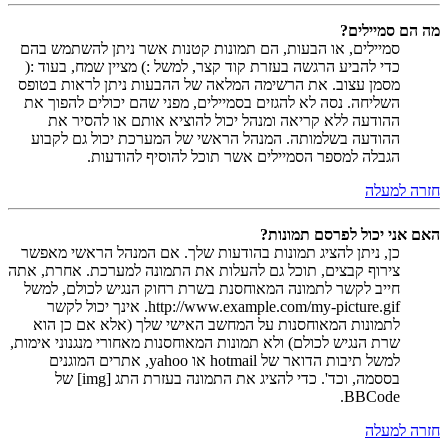
מה הם סמיילים?
סמיילים, או הבעות, הם תמונות קטנות אשר ניתן להשתמש בהם
כדי להביע הרגשה בעזרת קוד קצר, למשל :) מציין שמח, בעוד :(
מסמן עצוב. את הרשימה המלאה של ההבעות ניתן לראות בטופס
השליחה. נסה לא להגזים בסמיילים, מפני שהם יכולים להפוך את
ההודעה ללא קריאה ומנהל יכול להוציא אותם או להסיר את
ההודעה בשלמותה. המנהל הראשי של המערכת יכול גם לקבוע
הגבלה למספר הסמיילים אשר תוכל להוסיף להודעות.
חזרה למעלה
האם אני יכול לפרסם תמונות?
כן, ניתן להציג תמונות בהודעות שלך. אם המנהל הראשי מאפשר
צירוף קבצים, תוכל גם להעלות את התמונה למערכת. אחרת, אתה
חייב לקשר לתמונה המאוחסנת בשרת רחוק הנגיש לכולם, למשל
http://www.example.com/my-picture.gif. אינך יכול לקשר
לתמונות המאוחסנות על המחשב האישי שלך (אלא אם כן הוא
שרת הנגיש לכולם) ולא תמונות המאוחסנות מאחורי מנגנוני אימות,
למשל תיבות הדואר של hotmail או yahoo, אתרים המוגנים
בססמה, וכד'. כדי להציג את התמונה בעזרת התג [img] של
BBCode.
חזרה למעלה