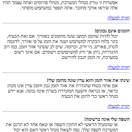
אפשרות זו
ורק מנהלי המערכת, מנהלי פורומים ואתה עצמך תהיו
כן
אלה שיראו אותך מחובר. אתה תספר כמשתמש מוסתר.
חזרה למעלה
הזמנים אינם נכונים!
יכול להיות שהזמן המוצג שונה מהזמנים באזורך. אם זאת הבעיה,
בקר בלוח הבקרה למשתמש ושנה את הזמן על פי אזורך, לדוגמה
לונדון, פאריס, ניו יורק, וכדומה. שים לב ששינוי אזור הזמן, כמו רוב
ההגדרות, ניתן אך ורק למשתמשים רשומים. אם אינך רשום
במערכת, זה הזמן הנכון להירשם.
חזרה למעלה
שינתי את אזור הזמן והוא עדין שונה מהזמן שלי!
אם אתה בטוח שהגדרת את אזור הזמן נכון והזמן עדין אינו מכוון
כראוי, אז כנראה והשעה המוגדרת בשרת אינה נכונה. אנא יידע
מנהל ראשי כדי לתקן את הבעיה
חזרה למעלה
השפה שלי אינה ברשימה!
או שהמנהל הראשי לא התקין השפה או שאף אחד לא תרגם את
המערכת לשפה שלך. נסה לשאול מנהל ראשי האם הוא יכול