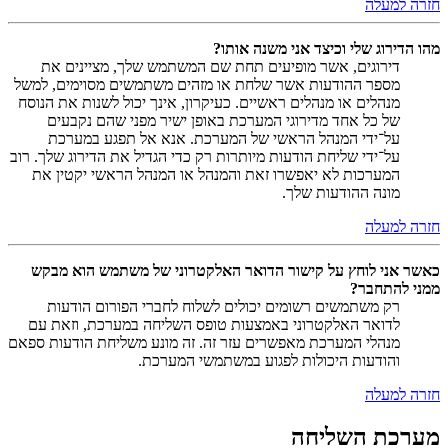
חזרה למעלה
מהו הדירוג שלי וכיצד אני משנה אותו?
דירוגים, אשר מופיעים תחת שם המשתמש שלך, מציינים את
מספר ההודעות אשר שלחת או מזהים משתמשים מסוימים, למשל
מנהלים או מנהלים ראשיים. כעיקרון, אינך יכול לשנות את הנוסח
של כל אחד מדירוגי המערכת באופן ישיר מפני שהם נקבעים
על־ידי המנהל הראשי של המערכת. אנא אל תפגע במערכת
על־ידי שליחת הודעות מיותרות רק כדי הגדיל את הדירוג שלך. רוב
המערכות לא יאפשרו זאת והמנהל או המנהל הראשי יקטין את
מונה ההודעות שלך.
חזרה למעלה
כאשר אני לוחץ על קישור הדואר האלקטרוני של משתמש הוא מבקש
ממני להתחבר?
רק משתמשים רשומים יכולים לשלוח לחברי הפורום הודעות
לדואר האלקטרוני באמצעות טופס השליחה במערכת, וזאת עם
מנהלי המערכת מאפשרים עזר זה. זה מונע משליחת הודעות ספאם
והודעות היכולות לפגוע במשתמשי המערכת.
חזרה למעלה
מערכת השליחה