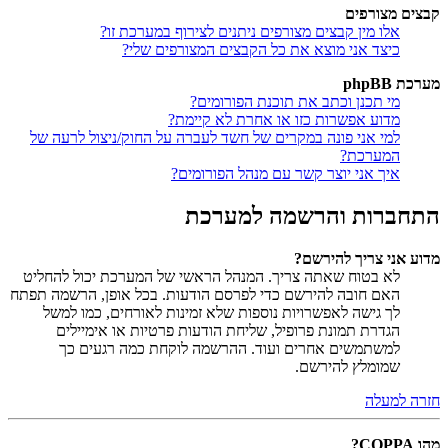
קבצים מצורפים
אלו מין קבצים מצורפים ניתנים לצירוף במערכת זו?
כיצד אני מוצא את כל הקבצים המצורפים שלי?
מערכת phpBB
מי תכנן וכתב את תוכנת הפורומים?
מדוע אפשרות כזו או אחרת לא קיימת?
למי אני פונה במקרים של חשד לעברה על החוק/ניצול לרעה של
המערכת?
איך אני יוצר קשר עם מנהל הפורומים?
התחברות והרשמה למערכת
מדוע אני צריך להירשם?
לא בטוח שאתה צריך. המנהל הראשי של המערכת יכול להחליט
האם חובה להירשם כדי לפרסם הודעות. בכל אופן, הרשמה תפתח
לך גישה לאפשרויות נוספות שלא זמינות לאורחים, כמו למשל
הגדרת תמונת פרופיל, שליחת הודעות פרטיות או אימיילים
למשתמשים אחרים ועוד. ההרשמה לוקחת כמה רגעים כך
שמומלץ להירשם.
חזרה למעלה
מהו COPPA?