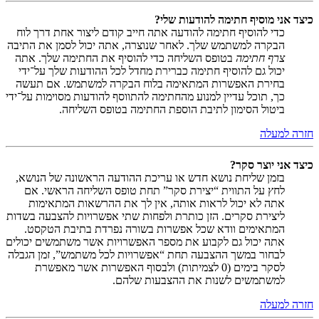
כיצד אני מוסיף חתימה להודעות שלי?
כדי להוסיף חתימה להודעה אתה חייב קודם ליצור אחת דרך לוח
הבקרה למשתמש שלך. לאחר שנוצרה, אתה יכול לסמן את התיבה
צרף חתימה
בטופס השליחה כדי להוסיף את החתימה שלך. אתה
יכול גם להוסיף חתימה כברירת מחדל לכל ההודעות שלך על־ידי
בחירת האפשרות המתאימה בלוח הבקרה למשתמש. אם תעשה
כך, תוכל עדיין למנוע מהחתימה להתווסף להודעות מסוימות על־ידי
ביטול הסימון לתיבת הוספת החתימה בטופס השליחה.
חזרה למעלה
כיצד אני יוצר סקר?
בזמן שליחת נושא חדש או עריכת ההודעה הראשונה של הנושא,
לחץ על התווית “יצירת סקר” תחת טופס השליחה הראשי. אם
אתה לא יכול לראות אותה, אין לך את ההרשאות המתאימות
ליצירת סקרים. הזן כותרת ולפחות שתי אפשרויות להצבעה בשדות
המתאימים וודא שכל אפשרות בשורה נפרדת בתיבת הטקסט.
אתה יכול גם לקבוע את מספר האפשרויות אשר משתמשים יכולים
לבחור במשך ההצבעה תחת “אפשרויות לכל משתמש”, זמן הגבלה
לסקר בימים (0 לצמיתות) ולבסוף האפשרות אשר מאפשרת
למשתמשים לשנות את ההצבעות שלהם.
חזרה למעלה