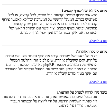
מדוע אני לא יכול לצרף קבצים?
הרשאות צירוף קבצים נקבעות בכל פורום, לכל קבוצה, או לכל
משתמש בפרט. המנהל הראשי של המערכת יכול לא לאפשר צירוף
קבצים לפורום המסוים בו אתה שולח, או יתכן שרק קבוצות
מסוימות יכולות לצרף קבצים. צור קשר עם המנהל הראשי של
המערכת אם אינך בטוח מדוע אינך יכול לצרף קבצים.
חזרה למעלה
מדוע קיבלתי אזהרה?
כל מנהל ראשי של מערכת קובע את חוקי האתר שלו. אם עברת
על חוק, יתכן שקיבלת אזהרה. שים לב כי זוהי החלטת המנהל
הראשי של המערכת, וקבוצת phpBB לא יכולה לעשות דבר עם
האזהרות באתר הנתון. צור קשר עם המנהל הראשי של המערכת
אם אינך בטוח מדוע קיבלת אזהרה.
חזרה למעלה
כיצד ניתן לדווח למנהל על הודעות?
אם מנהל המערכת מאפשר זאת, אתה תראה כפתור דיווח הודעות
ליד כפתור השליחת הודעה. על ידי לחיצה על הכפתור תעבור
לפעולות הדיווח על הודעה.