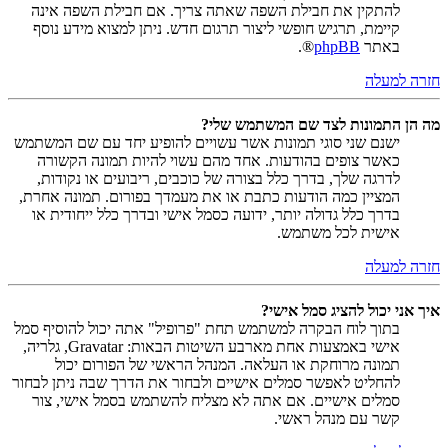
להתקין את חבילת השפה שאתה צריך. אם חבילת השפה אינה
קיימת, תרגיש חופשי ליצור תרגום חדש. ניתן למצוא מידע נוסף
באתר
phpBB
®.
חזרה למעלה
מה הן התמונות לצד שם המשתמש שלי?
ישנם שני סוגי תמונות אשר עשויים להופיע יחד עם שם המשתמש
כאשר צופים בהודעות. אחד מהם עשוי להיות תמונה הקשורה
לדרגה שלך, בדרך כלל בצורה של כוכבים, ריבועים או נקודות,
המציין כמה הודעות כתבת או את מעמדך בפורום. תמונה אחרת,
בדרך כלל גדולה יותר, ידועה כסמל אישי ובדרך כלל ייחודית או
אישית לכל משתמש.
חזרה למעלה
איך אני יכול להציג סמל אישי?
בתוך לוח הבקרה למשתמש תחת "פרופיל" אתה יכול להוסיף סמל
אישי באמצעות אחת מארבע השיטות הבאות: Gravatar, גלריה,
תמונה מרוחקת או העלאה. המנהל הראשי של הפורום יכול
להחליט לאפשר סמלים אישיים ולבחור את הדרך שבה ניתן לבחור
סמלים אישיים. אם אתה לא מצליח להשתמש בסמל אישי, צור
קשר עם מנהל ראשי.