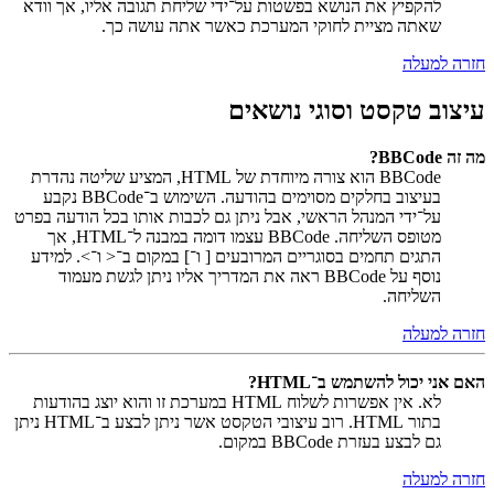
להקפיץ את הנושא בפשטות על־ידי שליחת תגובה אליו, אך וודא
שאתה מציית לחוקי המערכת כאשר אתה עושה כך.
חזרה למעלה
עיצוב טקסט וסוגי נושאים
מה זה BBCode?
BBCode הוא צורה מיוחדת של HTML, המציע שליטה נהדרת
בעיצוב בחלקים מסוימים בהודעה. השימוש ב־BBCode נקבע
על־ידי המנהל הראשי, אבל ניתן גם לכבות אותו בכל הודעה בפרט
מטופס השליחה. BBCode עצמו דומה במבנה ל־HTML, אך
התגים תחמים בסוגריים המרובעים [ ו־] במקום ב־< ו־>. למידע
נוסף על BBCode ראה את המדריך אליו ניתן לגשת מעמוד
השליחה.
חזרה למעלה
האם אני יכול להשתמש ב־HTML?
לא. אין אפשרות לשלוח HTML במערכת זו והוא יוצג בהודעות
בתור HTML. רוב עיצובי הטקסט אשר ניתן לבצע ב־HTML ניתן
גם לבצע בעזרת BBCode במקום.
חזרה למעלה