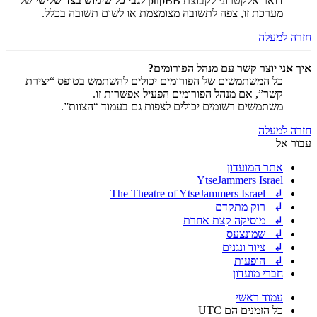
דואר אלקטרוני לקבוצת phpBB
לגבי כל שימוש בצד שלישי
של
מערכת זו, צפה לתשובה מצומצמת או לשום תשובה בכלל.
חזרה למעלה
איך אני יוצר קשר עם מנהל הפורומים?
כל המשתמשים של הפורומים יכולים להשתמש בטופס “יצירת
קשר”, אם מנהל הפורומים הפעיל אפשרות זו.
משתמשים רשומים יכולים לצפות גם בעמוד “הצוות”.
חזרה למעלה
עבור אל
אתר המועדון
YtseJammers Israel
↲ The Theatre of YtseJammers Israel
↲ רוק מתקדם
↲ מוסיקה קצת אחרת
↲ שמונצעס
↲ ציוד ונגנים
↲ הופעות
חברי מועדון
עמוד ראשי
כל הזמנים הם
UTC