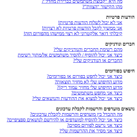
מה היא “קבוצת משתמשים כברירת מחדל”?
מהו הקישור “הצוות”?
הודעות פרטיות
אני לא יכול לשלוח הודעות פרטיות!
אני ממשיך לקבל הודעות פרטיות לא רצויות!
קיבלתי דואר אלקטרוני לא רצוי ממישהו מהפורום הזה!
חברים ונודניקים
מהם רשימת החברים והנודניקים שלי?
כיצד אני יכול להוסיף / להסיר משתמשים אל/מתוך רשימת
החברים או הנודניקים שלי?
חיפוש בפורומים
כיצד אני יכול לחפש בפורום או בפורומים?
מדוע החיפוש שלי לא מחזיר תוצאות?
מדוע החיפוש שלי מחזיר עמוד ריק!?
כיצד אני מחפש משתמשים?
כיצד אני יכול למצוא את ההודעות והנושאים שלי?
נושאים מועדפים והרשמות לקבלת עדכונים
מה ההבדל בין מועדפים והרשמות לקבלת עדכונים?
כיצד אני יכול להוסיף למועדפים או להירשם לנושאים ספציפיים?
כיצד אני נרשם לפורום מסוים?
כיצד אני מסיר את ההרשמות שלי?