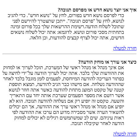
איך אני יוצר נושא חדש או מפרסם תגובה?
כדי לפרסם נושא חדש בפורום, לחץ על "נושא חדש". כדי להגיב
לנושא, לחץ על "פרסם תגובה". ייתכן שתצטרך להירשם לפני
שתוכל לשלוח הודעה.רשימת ההרשאות שלך בכל פורום זמינה
בתחתית מסכי פורום ונושא. לדוגמא: אתה יכול לשלוח נושאים
חדשים, אתה יכול לצרף קבצים להודעות, וכן הלאה.
חזרה למעלה
כיצד אני עורך או מוחק הודעה?
אם אינך מנהל או מנהל ראשי של המערכת, תוכל לערוך או למחוק
את ההודעות שלך בלבד. אתה יכול לערוך הודעה על־ידי לחיצה על
כפתור העריכה להודעה המיוחסת, לפעמים לזמן מוגבל בלבד לאחר
שההודעה נשלחה. אם מישהו כבר הגיב להודעה, תמצא תוספת
קטנה של טקסט המוצג מתחת להודעה כאשר אתה חוזר לנושא
אשר רושם את מספר הפעמים שערכת אותה יחד עם התאריך
והשעה. טקסט זה יופיע רק אם נשלחה להודעה תגובה. הוא לא
יופיע אם מנהל או מנהל ראשי ערך את ההודעה, אך הם יכולים
להשאיר הערה אשר מסבירה מדוע הם ערכו את ההודעה לפי
ראות עיניהם. שים לב שמשתמשים רגילים לא יכולים למחוק
הודעה לאחר שקיבלה תגובה.
חזרה למעלה