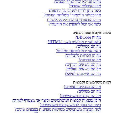
מדוע אני לא יכול לצרף קבצים?
מדוע קיבלתי אזהרה?
כיצד ניתן לדווח למנהל על הודעות?
מהו כפתור ה“שמור” בשליחת הנושא?
מדוע הודעותיי צריכות לקבל אישור?
כיצד אני יכול להקפיץ את הודעתי?
עיצוב טקסט וסוגי נושאים
מה זה BBCode?
האם אני יכול להשתמש ב־HTML?
מה הם סמיילים?
האם אני יכול לפרסם תמונות?
מה הן הכרזות גלובליות?
מה הן הכרזות?
מה הם נושאים דביקים?
מה הם נושאים נעולים?
מה הם אייקונים לנושא?
רמות משתמשים וקבוצות
מה הם מנהלים ראשיים?
מה הם מנהלים?
מה הם קבוצות משתמשים?
היכן נמצאות קבוצות המשתמשים וכיצד אני מצטרף לאחת?
כיצד אני הופך לראש קבוצת משתמשים?
למה קבוצות משתמשים מסוימות מופיעות בצבעים שונים?