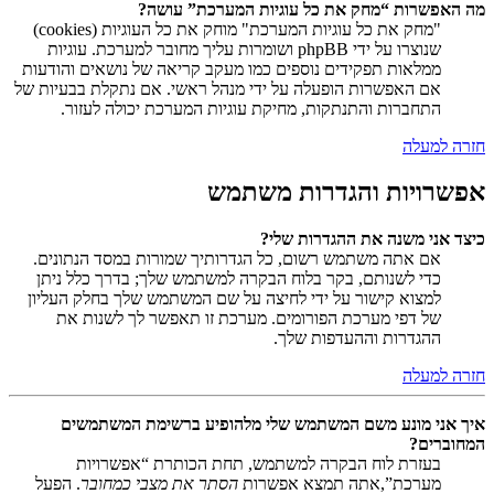
מה האפשרות “מחק את כל עוגיות המערכת” עושה?
"מחק את כל עוגיות המערכת" מוחק את כל העוגיות (cookies)
שנוצרו על ידי phpBB ושומרות עליך מחובר למערכת. עוגיות
ממלאות תפקידים נוספים כמו מעקב קריאה של נושאים והודעות
אם האפשרות הופעלה על ידי מנהל ראשי. אם נתקלת בבעיות של
התחברות והתנתקות, מחיקת עוגיות המערכת יכולה לעזור.
חזרה למעלה
אפשרויות והגדרות משתמש
כיצד אני משנה את ההגדרות שלי?
אם אתה משתמש רשום, כל הגדרותיך שמורות במסד הנתונים.
כדי לשנותם, בקר בלוח הבקרה למשתמש שלך; בדרך כלל ניתן
למצוא קישור על ידי לחיצה על שם המשתמש שלך בחלק העליון
של דפי מערכת הפורומים. מערכת זו תאפשר לך לשנות את
ההגדרות וההעדפות שלך.
חזרה למעלה
איך אני מונע משם המשתמש שלי מלהופיע ברשימת המשתמשים
המחוברים?
בעזרת לוח הבקרה למשתמש, תחת הכותרת “אפשרויות
מערכת”,אתה תמצא אפשרות
הסתר את מצבי כמחובר
. הפעל