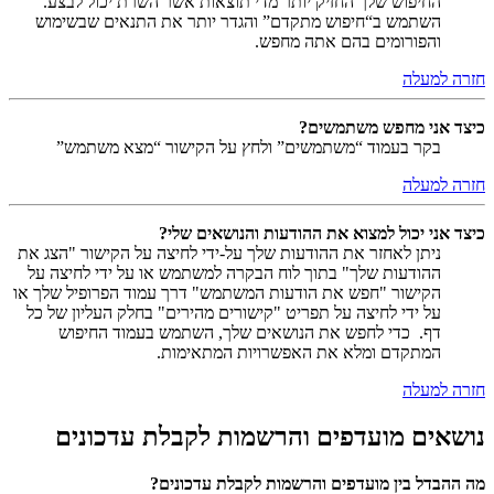
החיפוש שלך החזיק יותר מדי תוצאות אשר השרת יכול לבצע.
השתמש ב“חיפוש מתקדם” והגדר יותר את התנאים שבשימוש
והפורומים בהם אתה מחפש.
חזרה למעלה
כיצד אני מחפש משתמשים?
בקר בעמוד “משתמשים” ולחץ על הקישור “מצא משתמש”
חזרה למעלה
כיצד אני יכול למצוא את ההודעות והנושאים שלי?
ניתן לאחזר את ההודעות שלך על-ידי לחיצה על הקישור "הצג את
ההודעות שלך" בתוך לוח הבקרה למשתמש או על ידי לחיצה על
הקישור "חפש את הודעות המשתמש" דרך עמוד הפרופיל שלך או
על ידי לחיצה על תפריט "קישורים מהירים" בחלק העליון של כל
דף. כדי לחפש את הנושאים שלך, השתמש בעמוד החיפוש
המתקדם ומלא את האפשרויות המתאימות.
חזרה למעלה
נושאים מועדפים והרשמות לקבלת עדכונים
מה ההבדל בין מועדפים והרשמות לקבלת עדכונים?