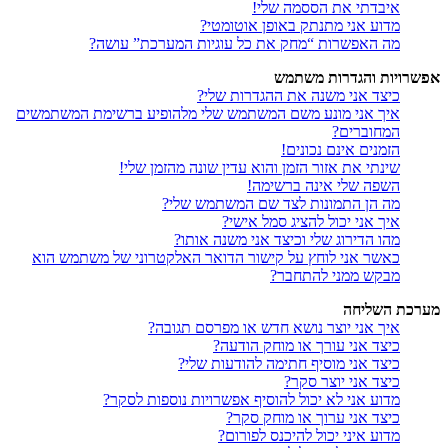
איבדתי את הססמה שלי!
מדוע אני מתנתק באופן אוטומטי?
מה האפשרות “מחק את כל עוגיות המערכת” עושה?
אפשרויות והגדרות משתמש
כיצד אני משנה את ההגדרות שלי?
איך אני מונע משם המשתמש שלי מלהופיע ברשימת המשתמשים
המחוברים?
הזמנים אינם נכונים!
שינתי את אזור הזמן והוא עדין שונה מהזמן שלי!
השפה שלי אינה ברשימה!
מה הן התמונות לצד שם המשתמש שלי?
איך אני יכול להציג סמל אישי?
מהו הדירוג שלי וכיצד אני משנה אותו?
כאשר אני לוחץ על קישור הדואר האלקטרוני של משתמש הוא
מבקש ממני להתחבר?
מערכת השליחה
איך אני יוצר נושא חדש או מפרסם תגובה?
כיצד אני עורך או מוחק הודעה?
כיצד אני מוסיף חתימה להודעות שלי?
כיצד אני יוצר סקר?
מדוע אני לא יכול להוסיף אפשרויות נוספות לסקר?
כיצד אני ערוך או מוחק סקר?
מדוע איני יכול להיכנס לפורום?