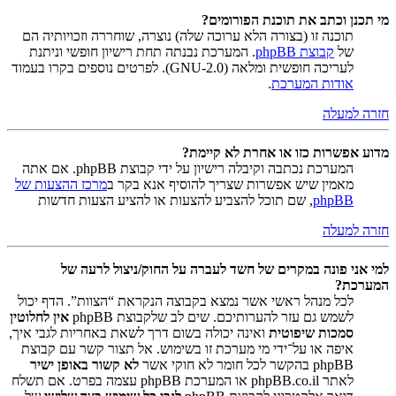
מי תכנן וכתב את תוכנת הפורומים?
תוכנה זו (בצורה הלא ערוכה שלה) נוצרה, שוחררה וזכויותיה הם
של
קבוצת phpBB
. המערכת נבנתה תחת רישיון חופשי וניתנת
לעריכה חופשית ומלאה (GNU-2.0). לפרטים נוספים בקרו בעמוד
אודות המערכת
.
חזרה למעלה
מדוע אפשרות כזו או אחרת לא קיימת?
המערכת נכתבה וקיבלה רישיון על ידי קבוצת phpBB. אם אתה
מאמין שיש אפשרות שצריך להוסיף אנא בקר ב
מרכז ההצעות של
phpBB
, שם תוכל להצביע להצעות או להציע הצעות חדשות
חזרה למעלה
למי אני פונה במקרים של חשד לעברה על החוק/ניצול לרעה של
המערכת?
לכל מנהל ראשי אשר נמצא בקבוצה הנקראת “הצוות”. הדף יכול
לשמש גם עזר להערותיכם. שים לב שלקבוצת phpBB
אין לחלוטין
סמכות שיפוטית
ואינה יכולה בשום דרך לשאת באחריות לגבי איך,
איפה או על־ידי מי מערכת זו בשימוש. אל תצור קשר עם קבוצת
phpBB בהקשר לכל חומר לא חוקי אשר
לא קשור באופן ישיר
לאתר phpBB.co.il או המערכת phpBB עצמה בפרט. אם תשלח