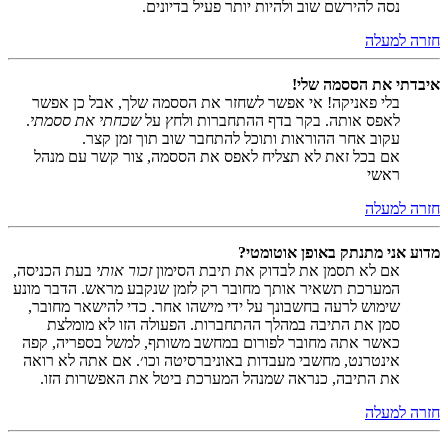
נסה להירשם שוב ולהיות יותר פעיל בדיונים.
חזרה למעלה
איבדתי את הססמה שלי!
בלי פאניקה! אי אפשר לשחזר את הססמה שלך, אבל כן אפשר
לאפס אותה. בקר בדף ההתחברות ולחץ על
שכחתי את ססמתי
.
עקוב אחר ההוראות ותוכל להתחבר שוב תוך זמן קצר.
אם בכל זאת לא תצליח לאפס את הססמה, צור קשר עם מנהל
ראשי
חזרה למעלה
מדוע אני מתנתק באופן אוטומטי?
אם לא תסמן את לבדוק את תיבת הסימון
זכור אותי
בעת הכניסה,
המערכת תשאיר אותך מחובר רק לזמן שנקבע מראש. הדבר מונע
שימוש לרעה בחשבונך על ידי מישהו אחר. כדי להישאר מחובר,
סמן את התיבה במהלך ההתחברות. הפעולה הזו לא מומלצת
כאשר אתה מחובר לפורום במחשב משותף, למשל בספריה, קפה
אינטרנט, מחשבי מעבדות באוניברסיטה וכו׳. אם אתה לא רואה
את התיבה, כנראה שמנהל המערכת ביטל את האפשרות הזו.
חזרה למעלה