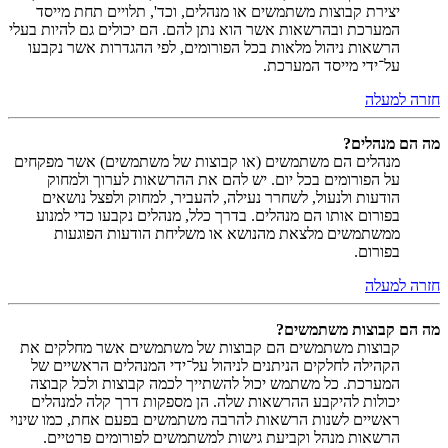
יצירת קבוצות משתמשים או מנהלים, וכד', תלויים תחת מייסד
המערכת ובהרשאות אשר הוא נתן להם. הם יכולים גם להיות בעלי
הרשאות ניהול מלאות בכל הפורומים, לפי ההגדרות אשר נקבעו
על־ידי מייסד המערכת.
חזרה למעלה
מה הם מנהלים?
מנהלים הם משתמשים (או קבוצות של משתמשים) אשר מפקחים
על הפורומים בכל יום. יש להם את ההרשאות לערוך ולמחוק
הודעות ולנעול, לשחרר נעילה, להעביר, למחוק ולפצל נושאים
בפורום אותו הם מנהלים. בדרך כלל, מנהלים נקבעו כדי למנוע
ממשתמשים מלצאת מהנושא או משליחת הודעות הפוגעות
בפורום.
חזרה למעלה
מה הם קבוצות משתמשים?
קבוצות משתמשים הם קבוצות של משתמשים אשר מחלקים את
הקהילה לחלקים הניתנים לניהול על־ידי המנהלים הראשיים של
המערכת. כל משתמש יכול להשתייך לכמה קבוצות ולכל קבוצה
יכולות להיקבע ההרשאות שלה. הן מספקות דרך קלה למנהלים
ראשיים לשנות הרשאות להרבה משתמשים בפעם אחת, כמו שינוי
הרשאות מנהל וקביעת גישות למשתמשים לפורומים פרטיים.