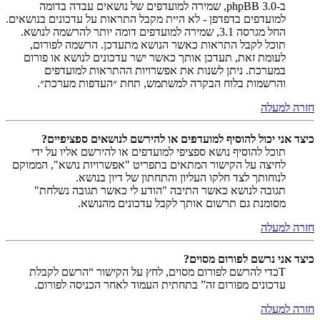
ב-phpBB 3.0, שמירה למועדפים של נושאים עבדה בדומה
למועדפים בדפדפן - לא היית מקבל התראות על עדכונים בנושאים.
החל מגרסה 3.1, שמירה למועדפים דומה יותר להרשמה לנושא.
תוכל לקבל התראות כאשר הנושא מתעדכן. הרשמה לפורום,
לעומת זאת, תעדכן אותך כאשר ישר עדכונים לנושא או פורום
במערכת. ניתן לשנות את אפשרויות ההתראות למועדפים
והרשמות בלוח הבקרה למשתמש, תחת ״העדפות מערכת״.
חזרה למעלה
כיצד אני יכול להוסיף למועדפים או להירשם לנושאים ספציפיים?
תוכל להוסיף נושא ספציפי למועדפים או להירשם אליו על ידי
לחיצה על הקישור המתאים בתפריט "אפשרויות נושא", הממוקם
לנוחותך לצד חלקו העליון והתחתון של דיון בנושא.
תגובה לנושא כאשר התיבה "הודע לי כאשר תגובה נשלחת"
מסומנת גם תרשום אותך לקבל עדכונים מהנושא.
חזרה למעלה
כיצד אני נרשם לפורום מסוים?
Tכדי להרשם לפורום מסוים, לחץ על הקישור “הרשם לקבלת
עדכונים מפורום זה” בתחתית העמוד לאחר הכניסה לפורום.
חזרה למעלה