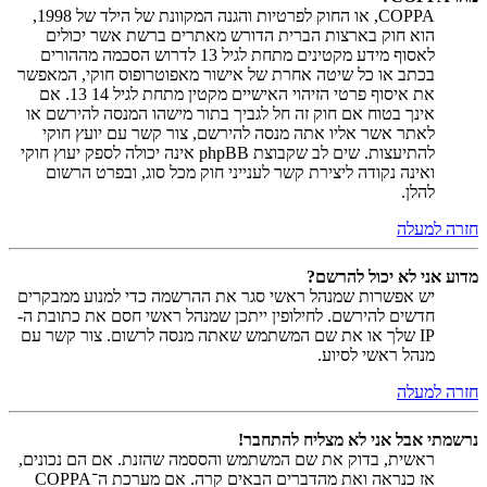
COPPA, או החוק לפרטיות והגנה המקוונת של הילד של 1998,
הוא חוק בארצות הברית הדורש מאתרים ברשת אשר יכולים
לאסוף מידע מקטינים מתחת לגיל 13 לדרוש הסכמה מההורים
בכתב או כל שיטה אחרת של אישור מאפוטרופוס חוקי, המאפשר
את איסוף פרטי הזיהוי האישיים מקטין מתחת לגיל 14 13. אם
אינך בטוח אם חוק זה חל לגביך בתור מישהו המנסה להירשם או
לאתר אשר אליו אתה מנסה להירשם, צור קשר עם יועץ חוקי
להתיעצות. שים לב שקבוצת phpBB אינה יכולה לספק יעוץ חוקי
ואינה נקודה ליצירת קשר לענייני חוק מכל סוג, ובפרט הרשום
להלן.
חזרה למעלה
מדוע אני לא יכול להרשם?
יש אפשרות שמנהל ראשי סגר את ההרשמה כדי למנוע ממבקרים
חדשים להירשם. לחילופין ייתכן שמנהל ראשי חסם את כתובת ה-
IP שלך או את שם המשתמש שאתה מנסה לרשום. צור קשר עם
מנהל ראשי לסיוע.
חזרה למעלה
נרשמתי אבל אני לא מצליח להתחבר!
ראשית, בדוק את שם המשתמש והססמה שהזנת. אם הם נכונים,
אז כנראה ואת מהדברים הבאים קרה. אם מערכת ה־COPPA