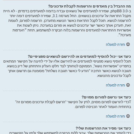
מה ההבדל בין מועדפים והרשמות לקבלת עדכונים?
ב-phpBB 3.0, שמירה למועדפים של נושאים עבדה בדומה למועדפים בדפדפן - לא היית
מקבל התראות על עדכונים בנושאים. החל מגרסה 3.1, שמירה למועדפים דומה יותר
להרשמה לנושא. תוכל לקבל התראות כאשר הנושא מתעדכן. הרשמה לפורום, לעומת
זאת, תעדכן אותך כאשר ישר עדכונים לנושא או פורום במערכת. ניתן לשנות את
אפשרויות ההתראות למועדפים והרשמות בלוח הבקרה למשתמש, תחת ״העדפות
מערכת״.
חזרה למעלה
כיצד אני יכול להוסיף למועדפים או להירשם לנושאים ספציפיים?
תוכל להוסיף נושא ספציפי למועדפים או להירשם אליו על ידי לחיצה על הקישור המתאים
בתפריט "אפשרויות נושא", הממוקם לנוחותך לצד חלקו העליון והתחתון של דיון בנושא.
תגובה לנושא כאשר התיבה "הודע לי כאשר תגובה נשלחת" מסומנת גם תרשום אותך
לקבל עדכונים מהנושא.
חזרה למעלה
כיצד אני נרשם לפורום מסוים?
Tכדי להרשם לפורום מסוים, לחץ על הקישור “הרשם לקבלת עדכונים מפורום זה”
בתחתית העמוד לאחר הכניסה לפורום.
חזרה למעלה
כיצד אני מסיר את ההרשמות שלי?
כדי להסיר את ההרשמות שלך, עבור ללוח הבקרה למשתמש שלך ולחץ על הקישורים