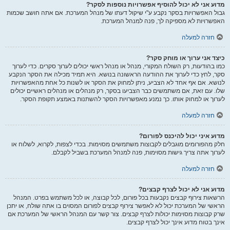
מדוע אני לא יכול להוסיף אפשרויות נוספות לסקר?
גבול האפשרויות בסקר נקבע ע"י שיקול דעתו של מנהל המערכת. אם אתה חושב שכמות
האפשרויות לא מספיקה לך, פנה למנהל המערכת.
חזרה למעלה
כיצד אני ערוך או מוחק סקר?
כמו בהודעות, רק השולח המקורי, מנהל או מנהל ראשי יכולים לערוך סקרים. כדי לערוך
סקר, לחץ כדי לערוך את ההודעה הראשונה בנושא. היא תמיד מכילה את הסקר הנקבע
לנושא. אם אף אחד לא הצביע, ניתן למחוק את הסקר או לשנות כל אחת מהאפשרויות
שלו. עם זאת, אם משתמשים כבר הצביעו בסקר, רק מנהלים או מנהלים ראשיים יכולים
לערוך או למחוק אותו. כך נמנע מאפשרויות הסקר להשתנות באמצע תקופת הסקר.
חזרה למעלה
מדוע איני יכול להיכנס לפורום?
חלק מהפורומים מוגבלים לקבוצות משתמשים מסוימות. בכדי לצפות, לקרוא, לשלוח או
לערוך אתה צריך גישות מסוימות, פנה למנהל המערכת בשביל לקבלם.
חזרה למעלה
מדוע אני לא יכול לצרף קבצים?
הרשאות צירוף קבצים נקבעות בכל פורום, לכל קבוצה, או לכל משתמש בפרט. המנהל
הראשי של המערכת יכול לא לאפשר צירוף קבצים לפורום המסוים בו אתה שולח, או יתכן
שרק קבוצות מסוימות יכולות לצרף קבצים. צור קשר עם המנהל הראשי של המערכת אם
אינך בטוח מדוע אינך יכול לצרף קבצים.