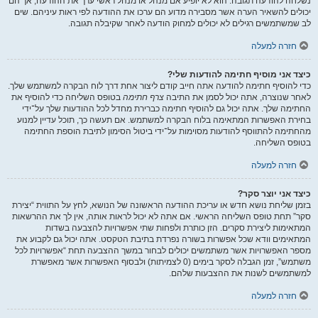
נשלחה להודעה תגובה. הוא לא יופיע אם מנהל או מנהל ראשי ערך את ההודעה, אך הם
יכולים להשאיר הערה אשר מסבירה מדוע הם ערכו את ההודעה לפי ראות עיניהם. שים
לב שמשתמשים רגילים לא יכולים למחוק הודעה לאחר שקיבלה תגובה.
חזרה למעלה
כיצד אני מוסיף חתימה להודעות שלי?
כדי להוסיף חתימה להודעה אתה חייב קודם ליצור אחת דרך לוח הבקרה למשתמש שלך.
לאחר שנוצרה, אתה יכול לסמן את התיבה
צרף חתימה
בטופס השליחה כדי להוסיף את
החתימה שלך. אתה יכול גם להוסיף חתימה כברירת מחדל לכל ההודעות שלך על־ידי
בחירת האפשרות המתאימה בלוח הבקרה למשתמש. אם תעשה כך, תוכל עדיין למנוע
מהחתימה להתווסף להודעות מסוימות על־ידי ביטול הסימון לתיבת הוספת החתימה
בטופס השליחה.
חזרה למעלה
כיצד אני יוצר סקר?
בזמן שליחת נושא חדש או עריכת ההודעה הראשונה של הנושא, לחץ על התווית “יצירת
סקר” תחת טופס השליחה הראשי. אם אתה לא יכול לראות אותה, אין לך את ההרשאות
המתאימות ליצירת סקרים. הזן כותרת ולפחות שתי אפשרויות להצבעה בשדות
המתאימים וודא שכל אפשרות בשורה נפרדת בתיבת הטקסט. אתה יכול גם לקבוע את
מספר האפשרויות אשר משתמשים יכולים לבחור במשך ההצבעה תחת “אפשרויות לכל
משתמש”, זמן הגבלה לסקר בימים (0 לצמיתות) ולבסוף האפשרות אשר מאפשרת
למשתמשים לשנות את ההצבעות שלהם.
חזרה למעלה