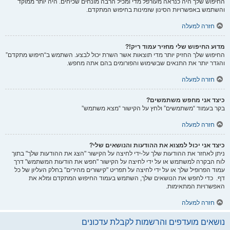
החיפוש שלך היה כנראה מעורפל מדי ומכיל הרבה מונחים שכיחים. היה יותר ממוקד
והשתמש באפשרויות הסינון שזמינות בחיפוש המתקדם.
חזרה למעלה
מדוע החיפוש שלי מחזיר עמוד ריק!?
החיפוש שלך החזיק יותר מדי תוצאות אשר השרת יכול לבצע. השתמש ב“חיפוש מתקדם”
והגדר יותר את התנאים שבשימוש והפורומים בהם אתה מחפש.
חזרה למעלה
כיצד אני מחפש משתמשים?
בקר בעמוד “משתמשים” ולחץ על הקישור “מצא משתמש”
חזרה למעלה
כיצד אני יכול למצוא את ההודעות והנושאים שלי?
ניתן לאחזר את ההודעות שלך על-ידי לחיצה על הקישור "הצג את ההודעות שלך" בתוך
לוח הבקרה למשתמש או על ידי לחיצה על הקישור "חפש את הודעות המשתמש" דרך
עמוד הפרופיל שלך או על ידי לחיצה על תפריט "קישורים מהירים" בחלק העליון של כל
דף. כדי לחפש את הנושאים שלך, השתמש בעמוד החיפוש המתקדם ומלא את
האפשרויות המתאימות.
חזרה למעלה
נושאים מועדפים והרשמות לקבלת עדכונים