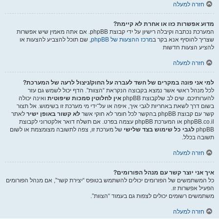
חזרה למעלה
מדוע אפשרות כזו או אחרת לא קיימת?
המערכת נכתבה וקיבלה רישיון על ידי קבוצת phpBB. אם אתה מאמין שיש אפשרות
שצריך להוסיף אנא בקר ב
מרכז ההצעות של phpBB
, שם תוכל להצביע להצעות או
להציע הצעות חדשות
חזרה למעלה
למי אני פונה במקרים של חשד לעברה על החוק/ניצול לרעה של המערכת?
לכל מנהל ראשי אשר נמצא בקבוצה הנקראת “הצוות”. הדף יכול לשמש גם עזר
להערותיכם. שים לב שלקבוצת phpBB
אין לחלוטין סמכות שיפוטית
ואינה יכולה
בשום דרך לשאת באחריות לגבי איך, איפה או על־ידי מי מערכת זו בשימוש. אל תצור
קשר עם קבוצת phpBB בהקשר לכל חומר לא חוקי אשר
לא קשור באופן ישיר
לאתר
phpBB.co.il או המערכת phpBB עצמה בפרט. אם תשלח דואר אלקטרוני לקבוצת
phpBB
לגבי כל שימוש בצד שלישי
של מערכת זו, צפה לתשובה מצומצמת או לשום
תשובה בכלל.
חזרה למעלה
איך אני יוצר קשר עם מנהל הפורומים?
כל המשתמשים של הפורומים יכולים להשתמש בטופס “יצירת קשר”, אם מנהל הפורומים
הפעיל אפשרות זו.
משתמשים רשומים יכולים לצפות גם בעמוד “הצוות”.
חזרה למעלה