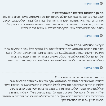
חזרה למעלה
מה הן התמונות לצד שם המשתמש שלי?
ישנם שני סוגי תמונות אשר עשויים להופיע יחד עם שם המשתמש כאשר צופים בהודעות.
אחד מהם עשוי להיות תמונה הקשורה לדרגה שלך, בדרך כלל בצורה של כוכבים, ריבועים
או נקודות, המציין כמה הודעות כתבת או את מעמדך בפורום. תמונה אחרת, בדרך כלל
גדולה יותר, ידועה כסמל אישי ובדרך כלל ייחודית או אישית לכל משתמש.
חזרה למעלה
איך אני יכול להציג סמל אישי?
בתוך לוח הבקרה למשתמש תחת "פרופיל" אתה יכול להוסיף סמל אישי באמצעות אחת
מארבע השיטות הבאות: Gravatar, גלריה, תמונה מרוחקת או העלאה. המנהל הראשי
של הפורום יכול להחליט לאפשר סמלים אישיים ולבחור את הדרך שבה ניתן לבחור
סמלים אישיים. אם אתה לא מצליח להשתמש בסמל אישי, צור קשר עם מנהל ראשי.
חזרה למעלה
מהו הדירוג שלי וכיצד אני משנה אותו?
דירוגים, אשר מופיעים תחת שם המשתמש שלך, מציינים את מספר ההודעות אשר
שלחת או מזהים משתמשים מסוימים, למשל מנהלים או מנהלים ראשיים. כעיקרון, אינך
יכול לשנות את הנוסח של כל אחד מדירוגי המערכת באופן ישיר מפני שהם נקבעים
על־ידי המנהל הראשי של המערכת. אנא אל תפגע במערכת על־ידי שליחת הודעות
מיותרות רק כדי הגדיל את הדירוג שלך. רוב המערכות לא יאפשרו זאת והמנהל או המנהל
הראשי יקטין את מונה ההודעות שלך.