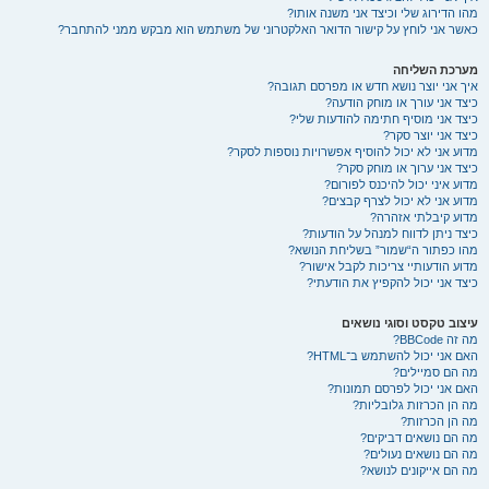
מהו הדירוג שלי וכיצד אני משנה אותו?
כאשר אני לוחץ על קישור הדואר האלקטרוני של משתמש הוא מבקש ממני להתחבר?
מערכת השליחה
איך אני יוצר נושא חדש או מפרסם תגובה?
כיצד אני עורך או מוחק הודעה?
כיצד אני מוסיף חתימה להודעות שלי?
כיצד אני יוצר סקר?
מדוע אני לא יכול להוסיף אפשרויות נוספות לסקר?
כיצד אני ערוך או מוחק סקר?
מדוע איני יכול להיכנס לפורום?
מדוע אני לא יכול לצרף קבצים?
מדוע קיבלתי אזהרה?
כיצד ניתן לדווח למנהל על הודעות?
מהו כפתור ה“שמור” בשליחת הנושא?
מדוע הודעותיי צריכות לקבל אישור?
כיצד אני יכול להקפיץ את הודעתי?
עיצוב טקסט וסוגי נושאים
מה זה BBCode?
האם אני יכול להשתמש ב־HTML?
מה הם סמיילים?
האם אני יכול לפרסם תמונות?
מה הן הכרזות גלובליות?
מה הן הכרזות?
מה הם נושאים דביקים?
מה הם נושאים נעולים?
מה הם אייקונים לנושא?