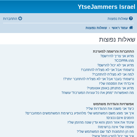
YtseJammers Israel
שאלות נפוצות
התחברות
עמוד ראשי
שאלות נפוצות
שאלות נפוצות
התחברות והרשמה למערכת
מדוע אני צריך להירשם?
מהו COPPA?
מדוע אני לא יכול להרשם?
נרשמתי אבל אני לא מצליח להתחבר!
למה אני לא מצליח להתחבר?
נרשמתי בעבר אבל אני לא מצליח להתחבר יותר?!
איבדתי את הססמה שלי!
מדוע אני מתנתק באופן אוטומטי?
מה האפשרות “מחק את כל עוגיות המערכת” עושה?
אפשרויות והגדרות משתמש
כיצד אני משנה את ההגדרות שלי?
איך אני מונע משם המשתמש שלי מלהופיע ברשימת המשתמשים המחוברים?
הזמנים אינם נכונים!
שינתי את אזור הזמן והוא עדין שונה מהזמן שלי!
השפה שלי אינה ברשימה!
מה הן התמונות לצד שם המשתמש שלי?
איך אני יכול להציג סמל אישי?