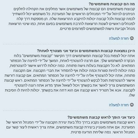
מה הם קבוצות משתמשים?
קבוצות משתמשים הם קבוצות של משתמשים אשר מחלקים את הקהילה לחלקים
הניתנים לניהול על־ידי המנהלים הראשיים של המערכת. כל משתמש יכול להשתייך
לכמה קבוצות ולכל קבוצה יכולות להיקבע ההרשאות שלה. הן מספקות דרך קלה
למנהלים ראשיים לשנות הרשאות להרבה משתמשים בפעם אחת, כמו שינוי הרשאות
מנהל וקביעת גישות למשתמשים לפורומים פרטיים.
חזרה למעלה
היכן נמצאות קבוצות המשתמשים וכיצד אני מצטרף לאחת?
אתה יכול לצפות בכל קבוצות המשתמשים דרך הקישור “קבוצות משתמשים” בלוח
הבקרה למשתמש שלך. אם תרצה להצטרף לאחת, המשך על־ידי לחיצה על הכפתור
המתאים. לא כל הקבוצות בעלות גישה פתוחה. כמה יכולות לדרוש אישור להצטרפות,
כמה יכולות להיות סגורות וכמה יכולות אף להסתיר את חברי הקבוצה. אם הקבוצה
פתוחה, אתה יכול להצטרף אליה על־ידי לחיצה על הכפתור המתאים. אם קבוצה דורשת
אישור להצטרפות תוכל לבקש להצטרף על־ידי לחיצה על הכפתור המתאים. ראש קבוצת
המשתמשים צריך לאשר את בקשתך ויכול לשאול אותך מדוע אתה רוצה להצטרף
לקבוצה. אנא אל תטריד ראש קבוצה אם הוא דחה את בקשתך. יכולות להיות לו הסיבות
שלו.
חזרה למעלה
כיצד אני הופך לראש קבוצת משתמשים?
ראש קבוצת משתמשים נקבע בדרך כלל בעת יצירת הקבוצה על־ידי המנהל הראשי של
המערכת. אם אתה מעוניין ביצירת קבוצת משתמשים, אתה צריך ראשית ליצור קשר עם
המנהל הראשי. נסה שליחת הודעה פרטית.