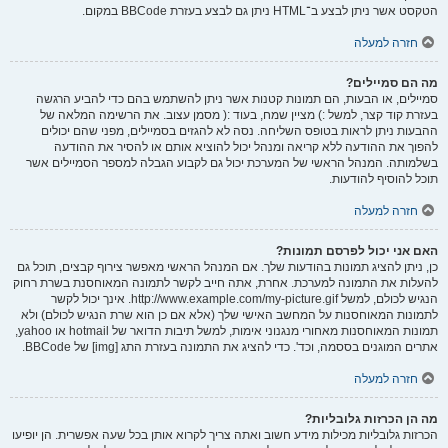
הטקסט אשר ניתן לבצע ב־HTML ניתן גם לבצע בעזרת BBCode במקום.
חזרה למעלה
מה הם סמיילים?
סמיילים, או הבעות, הם תמונות קטנות אשר ניתן להשתמש בהם כדי להביע הרגשה
בעזרת קוד קצר, למשל :) מציין שמח, בעוד :( מסמן עצוב. את הרשימה המלאה של
ההבעות ניתן לראות בטופס השליחה. נסה לא להגזים בסמיילים, מפני שהם יכולים
להפוך את ההודעה ללא קריאה ומנהל יכול להוציא אותם או להסיר את ההודעה
בשלמותה. המנהל הראשי של המערכת יכול גם לקבוע הגבלה למספר הסמיילים אשר
תוכל להוסיף להודעות.
חזרה למעלה
האם אני יכול לפרסם תמונות?
כן, ניתן להציג תמונות בהודעות שלך. אם המנהל הראשי מאפשר צירוף קבצים, תוכל גם
להעלות את התמונה למערכת. אחרת, אתה חייב לקשר לתמונה המאוחסנת בשרת רחוק
הנגיש לכולם, למשל http://www.example.com/my-picture.gif. אינך יכול לקשר
לתמונות המאוחסנות על המחשב האישי שלך (אלא אם כן הוא שרת הנגיש לכולם) ולא
תמונות המאוחסנות מאחורי מנגנוני אימות, למשל תיבות הדואר של hotmail או yahoo,
אתרים המוגנים בססמה, וכד'. כדי להציג את התמונה בעזרת התג [img] של BBCode.
חזרה למעלה
מה הן הכרזות גלובליות?
הכרזות גלובליות מכילות מידע חשוב ואתה צריך לקרוא אותן בכל שעה אפשרית. הן יופיעו