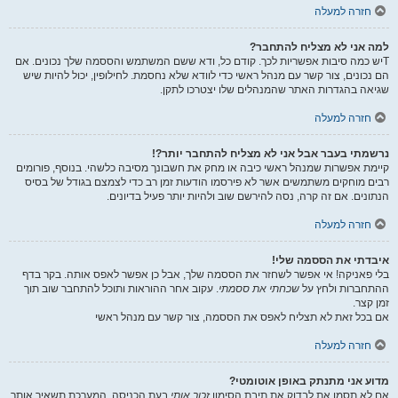
חזרה למעלה
למה אני לא מצליח להתחבר?
Tיש כמה סיבות אפשריות לכך. קודם כל, ודא ששם המשתמש והססמה שלך נכונים. אם
הם נכונים, צור קשר עם מנהל ראשי כדי לוודא שלא נחסמת. לחילופין, יכול להיות שיש
שגיאה בהגדרות האתר שהמנהלים שלו יצטרכו לתקן.
חזרה למעלה
נרשמתי בעבר אבל אני לא מצליח להתחבר יותר?!
קיימת אפשרות שמנהל ראשי כיבה או מחק את חשבונך מסיבה כלשהי. בנוסף, פורומים
רבים מוחקים משתמשים אשר לא פירסמו הודעות זמן רב כדי לצמצם בגודל של בסיס
הנתונים. אם זה קרה, נסה להירשם שוב ולהיות יותר פעיל בדיונים.
חזרה למעלה
איבדתי את הססמה שלי!
בלי פאניקה! אי אפשר לשחזר את הססמה שלך, אבל כן אפשר לאפס אותה. בקר בדף
ההתחברות ולחץ על
שכחתי את ססמתי
. עקוב אחר ההוראות ותוכל להתחבר שוב תוך
זמן קצר.
אם בכל זאת לא תצליח לאפס את הססמה, צור קשר עם מנהל ראשי
חזרה למעלה
מדוע אני מתנתק באופן אוטומטי?
אם לא תסמן את לבדוק את תיבת הסימון
זכור אותי
בעת הכניסה, המערכת תשאיר אותך