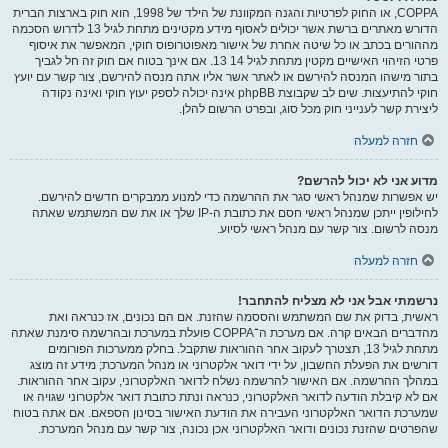
COPPA, או החוק לפרטיות והגנה המקוונת של הילד של 1998, הוא חוק בארצות הברית
הדורש מאתרים ברשת אשר יכולים לאסוף מידע מקטינים מתחת לגיל 13 לדרוש הסכמה
מההורים בכתב או כל שיטה אחרת של אישור מאפוטרופוס חוקי, המאפשר את איסוף
פרטי הזיהוי האישיים מקטין מתחת לגיל 14 13. אם אינך בטוח אם חוק זה חל לגביך
בתור מישהו המנסה להירשם או לאתר אשר אליו אתה מנסה להירשם, צור קשר עם יועץ
חוקי להתיעצות. שים לב שקבוצת phpBB אינה יכולה לספק יעוץ חוקי ואינה נקודה
ליצירת קשר לענייני חוק מכל סוג, ובפרט הרשום להלן.
חזרה למעלה
מדוע אני לא יכול להרשם?
יש אפשרות שמנהל ראשי סגר את ההרשמה כדי למנוע ממבקרים חדשים להירשם.
לחילופין ייתכן שמנהל ראשי חסם את כתובת ה-IP שלך או את שם המשתמש שאתה
מנסה לרשום. צור קשר עם מנהל ראשי לסיוע.
חזרה למעלה
נרשמתי אבל אני לא מצליח להתחבר!
ראשית, בדוק את שם המשתמש והססמה שהזנת. אם הם נכונים, אז כנראה ואת
מהדברים הבאים קרה. אם מערכת ה־COPPA פועלת במערכת ובהרשמה סימנת שאתה
מתחת לגיל 13, תצטרך לעקוב אחר ההוראות שתקבל. בחלק ממערכות הפורומים
דורשים את הפעלת החשבון, על ידי דואר אלקטרוני או מנהל המערכת; מידע זה מוצג
במהלך ההרשמה. אם האישור להרשמה נשלח לדואר האלקטרוני, עקוב אחר ההוראות.
אם לא קיבלת הודעה לדואר האלקטרוני, כנראה ונתת כתובת דואר אלקטרוני שגויה או
שמערכת הדואר האלקטרוני העבירה את הודעת האישור בסינון הספאם. אם אתה בטוח
שהפרטים שהזנת נכונים ודואר האלקטרוני אכן נכונה, צור קשר עם מנהל המערכת.