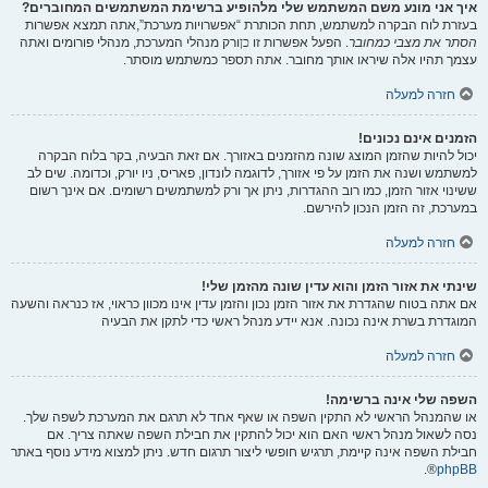
איך אני מונע משם המשתמש שלי מלהופיע ברשימת המשתמשים המחוברים?
בעזרת לוח הבקרה למשתמש, תחת הכותרת “אפשרויות מערכת”,אתה תמצא אפשרות
הסתר את מצבי כמחובר
. הפעל אפשרות זו
כן
ורק מנהלי המערכת, מנהלי פורומים ואתה
עצמך תהיו אלה שיראו אותך מחובר. אתה תספר כמשתמש מוסתר.
חזרה למעלה
הזמנים אינם נכונים!
יכול להיות שהזמן המוצג שונה מהזמנים באזורך. אם זאת הבעיה, בקר בלוח הבקרה
למשתמש ושנה את הזמן על פי אזורך, לדוגמה לונדון, פאריס, ניו יורק, וכדומה. שים לב
ששינוי אזור הזמן, כמו רוב ההגדרות, ניתן אך ורק למשתמשים רשומים. אם אינך רשום
במערכת, זה הזמן הנכון להירשם.
חזרה למעלה
שינתי את אזור הזמן והוא עדין שונה מהזמן שלי!
אם אתה בטוח שהגדרת את אזור הזמן נכון והזמן עדין אינו מכוון כראוי, אז כנראה והשעה
המוגדרת בשרת אינה נכונה. אנא יידע מנהל ראשי כדי לתקן את הבעיה
חזרה למעלה
השפה שלי אינה ברשימה!
או שהמנהל הראשי לא התקין השפה או שאף אחד לא תרגם את המערכת לשפה שלך.
נסה לשאול מנהל ראשי האם הוא יכול להתקין את חבילת השפה שאתה צריך. אם
חבילת השפה אינה קיימת, תרגיש חופשי ליצור תרגום חדש. ניתן למצוא מידע נוסף באתר
®.
phpBB