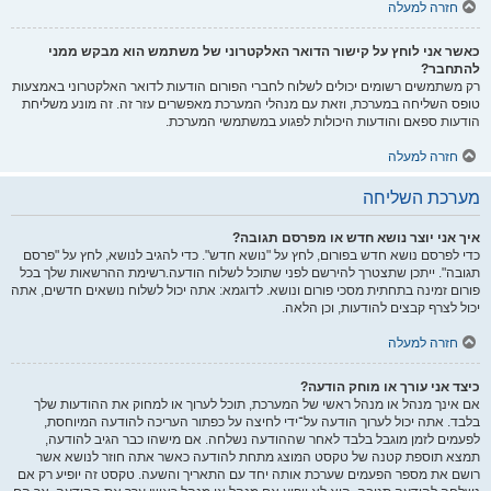
חזרה למעלה
כאשר אני לוחץ על קישור הדואר האלקטרוני של משתמש הוא מבקש ממני
להתחבר?
רק משתמשים רשומים יכולים לשלוח לחברי הפורום הודעות לדואר האלקטרוני באמצעות
טופס השליחה במערכת, וזאת עם מנהלי המערכת מאפשרים עזר זה. זה מונע משליחת
הודעות ספאם והודעות היכולות לפגוע במשתמשי המערכת.
חזרה למעלה
מערכת השליחה
איך אני יוצר נושא חדש או מפרסם תגובה?
כדי לפרסם נושא חדש בפורום, לחץ על "נושא חדש". כדי להגיב לנושא, לחץ על "פרסם
תגובה". ייתכן שתצטרך להירשם לפני שתוכל לשלוח הודעה.רשימת ההרשאות שלך בכל
פורום זמינה בתחתית מסכי פורום ונושא. לדוגמא: אתה יכול לשלוח נושאים חדשים, אתה
יכול לצרף קבצים להודעות, וכן הלאה.
חזרה למעלה
כיצד אני עורך או מוחק הודעה?
אם אינך מנהל או מנהל ראשי של המערכת, תוכל לערוך או למחוק את ההודעות שלך
בלבד. אתה יכול לערוך הודעה על־ידי לחיצה על כפתור העריכה להודעה המיוחסת,
לפעמים לזמן מוגבל בלבד לאחר שההודעה נשלחה. אם מישהו כבר הגיב להודעה,
תמצא תוספת קטנה של טקסט המוצג מתחת להודעה כאשר אתה חוזר לנושא אשר
רושם את מספר הפעמים שערכת אותה יחד עם התאריך והשעה. טקסט זה יופיע רק אם