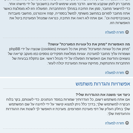
מחובר רק לזמן שנקבע מראש. הדבר מונע שימוש לרעה בחשבונך על ידי מישהו אחר.
כדי להישאר מחובר, סמן את התיבה במהלך ההתחברות. הפעולה הזו לא מומלצת כאשר
אתה מחובר לפורום במחשב משותף, למשל בספריה, קפה אינטרנט, מחשבי מעבדות
באוניברסיטה וכו׳. אם אתה לא רואה את התיבה, כנראה שמנהל המערכת ביטל את
האפשרות הזו.
חזרה למעלה
מה האפשרות “מחק את כל עוגיות המערכת” עושה?
"מחק את כל עוגיות המערכת" מוחק את כל העוגיות (cookies) שנוצרו על ידי phpBB
ושומרות עליך מחובר למערכת. עוגיות ממלאות תפקידים נוספים כמו מעקב קריאה של
נושאים והודעות אם האפשרות הופעלה על ידי מנהל ראשי. אם נתקלת בבעיות של
התחברות והתנתקות, מחיקת עוגיות המערכת יכולה לעזור.
חזרה למעלה
אפשרויות והגדרות משתמש
כיצד אני משנה את ההגדרות שלי?
אם אתה משתמש רשום, כל הגדרותיך שמורות במסד הנתונים. כדי לשנותם, בקר בלוח
הבקרה למשתמש שלך; בדרך כלל ניתן למצוא קישור על ידי לחיצה על שם המשתמש
שלך בחלק העליון של דפי מערכת הפורומים. מערכת זו תאפשר לך לשנות את ההגדרות
וההעדפות שלך.
חזרה למעלה