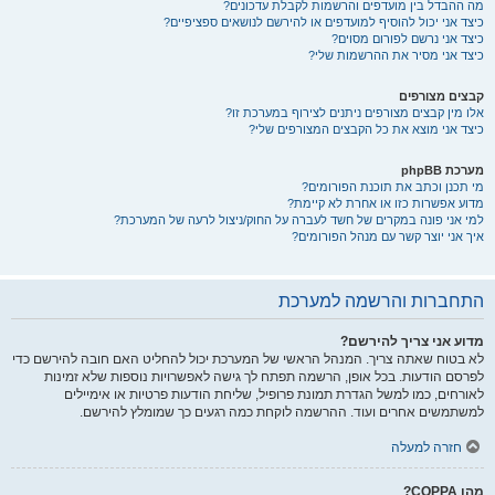
מה ההבדל בין מועדפים והרשמות לקבלת עדכונים?
כיצד אני יכול להוסיף למועדפים או להירשם לנושאים ספציפיים?
כיצד אני נרשם לפורום מסוים?
כיצד אני מסיר את ההרשמות שלי?
קבצים מצורפים
אלו מין קבצים מצורפים ניתנים לצירוף במערכת זו?
כיצד אני מוצא את כל הקבצים המצורפים שלי?
מערכת phpBB
מי תכנן וכתב את תוכנת הפורומים?
מדוע אפשרות כזו או אחרת לא קיימת?
למי אני פונה במקרים של חשד לעברה על החוק/ניצול לרעה של המערכת?
איך אני יוצר קשר עם מנהל הפורומים?
התחברות והרשמה למערכת
מדוע אני צריך להירשם?
לא בטוח שאתה צריך. המנהל הראשי של המערכת יכול להחליט האם חובה להירשם כדי
לפרסם הודעות. בכל אופן, הרשמה תפתח לך גישה לאפשרויות נוספות שלא זמינות
לאורחים, כמו למשל הגדרת תמונת פרופיל, שליחת הודעות פרטיות או אימיילים
למשתמשים אחרים ועוד. ההרשמה לוקחת כמה רגעים כך שמומלץ להירשם.
חזרה למעלה
מהו COPPA?