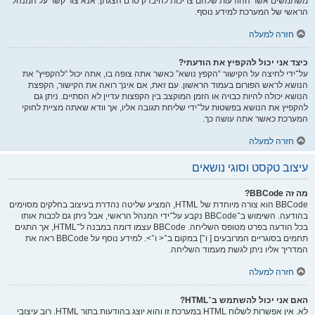
משתמשים אשר ההודעות שלהם צריכות להיבדק טרם הצגתן. אנא צור קשר על המנהל
הראשי של המערכת למידע נוסף.
חזרה למעלה
כיצד אני יכול להקפיץ את הודעתי?
על־ידי לחיצה על הקישור “הקפץ נושא” כאשר אתה צופה בו, אתה יכול “להקפיץ” את
הנושא לראש הפורום בעמוד הראשון. עם זאת, אם אינך רואה את הקישור, הקפצת
הנושא יכולה להיות כבויה או הזמן המוקצב בין הקפצות עדיין לא הסתיים. ניתן גם
להקפיץ את הנושא בפשטות על־ידי שליחת תגובה אליו, אך וודא שאתה מציית לחוקי
המערכת כאשר אתה עושה כך.
חזרה למעלה
עיצוב טקסט וסוגי נושאים
מה זה BBCode?
BBCode הוא צורה מיוחדת של HTML, המציע שליטה נהדרת בעיצוב בחלקים מסוימים
בהודעה. השימוש ב־BBCode נקבע על־ידי המנהל הראשי, אבל ניתן גם לכבות אותו
בכל הודעה בפרט מטופס השליחה. BBCode עצמו דומה במבנה ל־HTML, אך התגים
תחמים בסוגריים המרובעים [ ו־] במקום ב־< ו־>. למידע נוסף על BBCode ראה את
המדריך אליו ניתן לגשת מעמוד השליחה.
חזרה למעלה
האם אני יכול להשתמש ב־HTML?
לא. אין אפשרות לשלוח HTML במערכת זו והוא יוצג בהודעות בתור HTML. רוב עיצובי