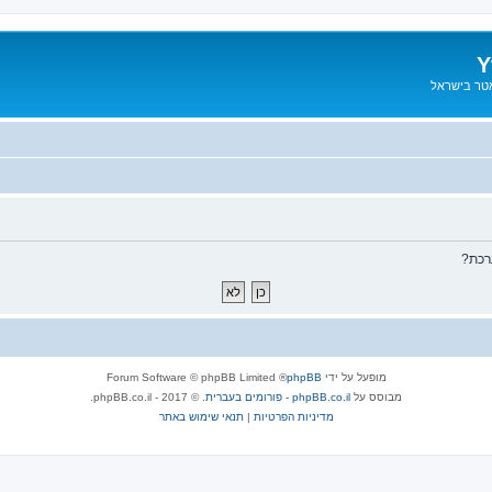
Y
אטר בישראל
רכת?
מופעל על ידי
phpBB
® Forum Software © phpBB Limited
מבוסס על
phpBB.co.il - פורומים בעברית
. © 2017 - phpBB.co.il.
מדיניות הפרטיות
|
תנאי שימוש באתר