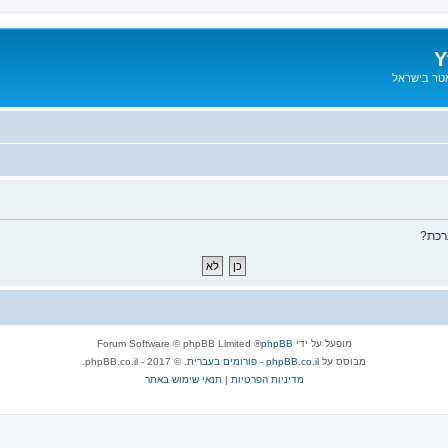
Y
אטר בישראל
רכת?
מופעל על ידי
phpBB
® Forum Software © phpBB Limited
מבוסס על
phpBB.co.il - פורומים בעברית
. © 2017 - phpBB.co.il.
מדיניות הפרטיות
|
תנאי שימוש באתר