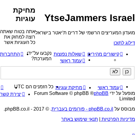
מחיקת
YtseJammers Israel
עוגיות
אתה בטוח שאתה
מועדון המעריצים הרשמי של דרים ת'יאטר בישראל
רוצה למחוק את
כל העוגיות אשר
דילוג לתוכן
נקבעו על־ידי
קישורים מהירים
שאלות נפוצות
התחברות
המערכת?
עמוד ראשי
כל הזמנים הם
UTC
עמוד ראשי
מחיקת עוגיות
מופעל על ידי
phpBB
® Forum Software © phpBB
יצירת קשר
Limited
מבוסס על
phpBB.co.il - פורומים בעברית
. © 2017 - phpBB.co.il.
מדיניות הפרטיות
|
תנאי שימוש באתר