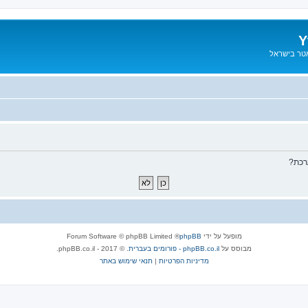
Y
אטר בישראל
רכת?
מופעל על ידי
phpBB
® Forum Software © phpBB Limited
מבוסס על
phpBB.co.il - פורומים בעברית
. © 2017 - phpBB.co.il.
מדיניות הפרטיות
|
תנאי שימוש באתר