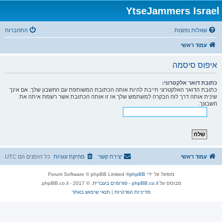
YtseJammers Israel
שאלות נפוצות
התחברות
עמוד ראשי
איפוס סיסמה
כתובת דואר אלקטרוני:
כתובת הדואר האלקטרוני חייבת להיות אותה הכתובת המשותפת עם החשבון שלך. אם אינך
שינית אותה דרך לוח הבקרה למשתמש שלך אז זו אותה הכתובת אשר רשמת איתה את
חשבונך.
עמוד ראשי
יצירת קשר
מחיקת עוגיות
כל הזמנים הם
UTC
מופעל על ידי
phpBB
® Forum Software © phpBB Limited
מבוסס על
phpBB.co.il - פורומים בעברית
. © 2017 - phpBB.co.il.
מדיניות הפרטיות
|
תנאי שימוש באתר