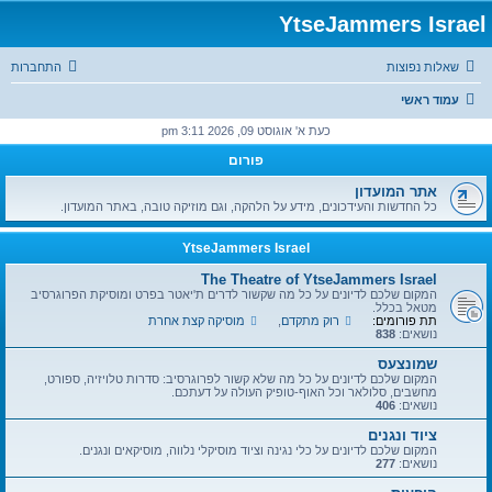
YtseJammers Israel
שאלות נפוצות
התחברות
עמוד ראשי
כעת א' אוגוסט 09, 2026 3:11 pm
פורום
אתר המועדון
כל החדשות והעידכונים, מידע על הלהקה, וגם מוזיקה טובה, באתר המועדון.
YtseJammers Israel
The Theatre of YtseJammers Israel
המקום שלכם לדיונים על כל מה שקשור לדרים ת'יאטר בפרט ומוסיקת הפרוגרסיב
מטאל בכלל.
תת פורומים:
רוק מתקדם
,
מוסיקה קצת אחרת
נושאים:
838
שמונצעס
המקום שלכם לדיונים על כל מה שלא קשור לפרוגרסיב: סדרות טלויזיה, ספורט,
מחשבים, סלולאר וכל האוף-טופיק העולה על דעתכם.
נושאים:
406
ציוד ונגנים
המקום שלכם לדיונים על כלי נגינה וציוד מוסיקלי נלווה, מוסיקאים ונגנים.
נושאים:
277