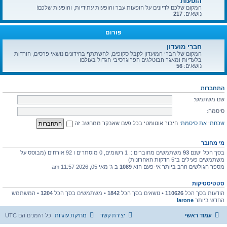
הופעות
המקום שלכם לדיונים על הופעות עבר והופעות עתידיות, והופעות שלכם!
נושאים:
217
פורום
חברי מועדון
המקום של חברי המועדון לקבל סקופים, להשתתף בחידונים נושאי פרסים, הורדות
בלעדיות ומאגר הבוטלגים הפרוגרסיבי הגדול בעולם!
נושאים:
56
התחברות
שם משתמש:
סיסמה:
שכחתי את סיסמתי
חיבור אוטומטי בכל פעם שאבקר ממחשב זה
מי מחובר
בסך הכל ישנם
93
משתמשים מחוברים :: 1 רשומים, 0 מוסתרים ו 92 אורחים (מבוסס על
משתמשים פעילים ב־5 הדקות האחרונות)
מספר הגולשים הרב ביותר אי-פעם הוא
1089
ב ג' מאי 05, 2026 11:57 am
סטטיסטיקות
הודעות בסך הכל
110626
• נושאים בסך הכל
1842
• משתמשים בסך הכל
1204
• המשתמש
החדש ביותר
larone
עמוד ראשי
יצירת קשר
מחיקת עוגיות
כל הזמנים הם
UTC