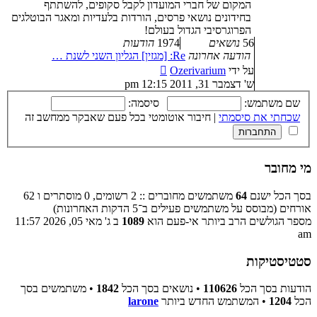
המקום של חברי המועדון לקבל סקופים, להשתתף
בחידונים נושאי פרסים, הורדות בלעדיות ומאגר הבוטלגים
הפרוגרסיבי הגדול בעולם!
56
נושאים
1974
הודעות
הודעה אחרונה
Re: [מגזין] הגליון השני לשנת …
צפה
על ידי
Ozerivarium
בהודעה
ש' דצמבר 31, 2011 12:15 pm
האחרונה
שם משתמש:
סיסמה:
שכחתי את סיסמתי
|
חיבור אוטומטי בכל פעם שאבקר ממחשב זה
מי מחובר
בסך הכל ישנם
64
משתמשים מחוברים :: 2 רשומים, 0 מוסתרים ו 62
אורחים (מבוסס על משתמשים פעילים ב־5 הדקות האחרונות)
מספר הגולשים הרב ביותר אי-פעם הוא
1089
ב ג' מאי 05, 2026 11:57
am
סטטיסטיקות
הודעות בסך הכל
110626
• נושאים בסך הכל
1842
• משתמשים בסך
הכל
1204
• המשתמש החדש ביותר
larone