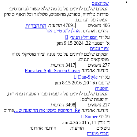
האחרונה
שמונצעס
המקום שלכם לדיונים על כל מה שלא קשור לפרוגרסיב:
סדרות טלויזיה, ספורט, מחשבים, סלולאר וכל האוף-טופיק
העולה על דעתכם.
406
נושאים
47691
הודעות
התחברות
הודעה אחרונה
אהלן לונג טיים אגו
צפה
על ידי
המפוחלץ הנוצץ
בהודעה
א' דצמבר 22, 2024 9:15 pm
האחרונה
ציוד ונגנים
המקום שלכם לדיונים על כלי נגינה וציוד מוסיקלי נלווה,
מוסיקאים ונגנים.
277
נושאים
3417
הודעות
הודעה אחרונה
Forsaken Split Screen Cover
צפה
על ידי
Dan-Style
בהודעה
ש' פברואר 20, 2016 8:15 pm
האחרונה
הופעות
המקום שלכם לדיונים על הופעות עבר והופעות עתידיות,
והופעות שלכם!
217
נושאים
3498
הודעות
הודעה אחרונה
Re: הפיקסיז ביטלו את ההופעה ש…
פורום
צפה
על ידי
Sumer
בהודעה
ד' מרץ 11, 2015 4:36 am
האחרונה
נושאים
הודעות
הודעה אחרונה
חברי מועדון