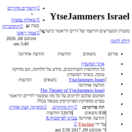
קישורים מהירים
YtseJammers Israel
שאלות נפוצות
כעת ש'
התחברות
מועדון המעריצים הרשמי של דרים ת'יאטר בישראל
עמוד ראשי
אוגוסט 08, 2026
דילוג לתוכן
3:40 am
פורום
נושאים
הודעות
הודעה אחרונה
אתר המועדון
כל החדשות והעידכונים, מידע על הלהקה, וגם מוזיקה
טובה, באתר המועדון.
YtseJammers Israel
נושאים
הודעות
הודעה אחרונה
The Theatre of YtseJammers Israel
המקום שלכם לדיונים על כל מה שקשור לדרים ת'יאטר
בפרט ומוסיקת הפרוגרסיב מטאל בכלל.
תת פורומים:
רוק מתקדם
,
מוסיקה קצת אחרת
838
נושאים
52676
הודעות
הודעה אחרונה
עברנו לפייסבוק/X
צפה
על ידי
YtseJam
בהודעה
ד' אוגוסט 09, 2017 3:50 am