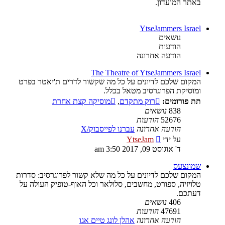
באתר המועדון.
YtseJammers Israel
נושאים
הודעות
הודעה אחרונה
The Theatre of YtseJammers Israel
המקום שלכם לדיונים על כל מה שקשור לדרים ת'יאטר בפרט
ומוסיקת הפרוגרסיב מטאל בכלל.
תת פורומים:
רוק מתקדם
,
מוסיקה קצת אחרת
838
נושאים
52676
הודעות
הודעה אחרונה
עברנו לפייסבוק/X
צפה
על ידי
YtseJam
בהודעה
ד' אוגוסט 09, 2017 3:50 am
האחרונה
שמונצעס
המקום שלכם לדיונים על כל מה שלא קשור לפרוגרסיב: סדרות
טלויזיה, ספורט, מחשבים, סלולאר וכל האוף-טופיק העולה על
דעתכם.
406
נושאים
47691
הודעות
הודעה אחרונה
אהלן לונג טיים אגו