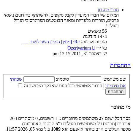
חברי מועדון
המקום של חברי המועדון לקבל סקופים, להשתתף בחידונים נושאי
פרסים, הורדות בלעדיות ומאגר הבוטלגים הפרוגרסיבי הגדול
בעולם!
56
נושאים
1974
הודעות
הודעה אחרונה
Re: [מגזין] הגליון השני לשנת …
צפה
על ידי
Ozerivarium
בהודעה
ש' דצמבר 31, 2011 12:15 pm
האחרונה
התחברות
שם משתמש:
סיסמה:
שכחתי
את סיסמתי
|
חיבור אוטומטי בכל פעם שאבקר ממחשב זה
מי מחובר
בסך הכל ישנם
27
משתמשים מחוברים :: 1 רשומים, 0 מוסתרים ו 26
אורחים (מבוסס על משתמשים פעילים ב־5 הדקות האחרונות)
מספר הגולשים הרב ביותר אי-פעם הוא
1089
ב ג' מאי 05, 2026 11:57