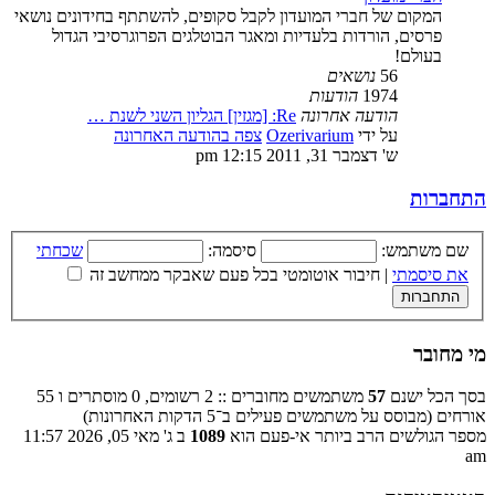
המקום של חברי המועדון לקבל סקופים, להשתתף בחידונים נושאי
פרסים, הורדות בלעדיות ומאגר הבוטלגים הפרוגרסיבי הגדול
בעולם!
56
נושאים
1974
הודעות
הודעה אחרונה
Re: [מגזין] הגליון השני לשנת …
על ידי
Ozerivarium
צפה בהודעה האחרונה
ש' דצמבר 31, 2011 12:15 pm
התחברות
שם משתמש:
סיסמה:
שכחתי
את סיסמתי
|
חיבור אוטומטי בכל פעם שאבקר ממחשב זה
מי מחובר
בסך הכל ישנם
57
משתמשים מחוברים :: 2 רשומים, 0 מוסתרים ו 55
אורחים (מבוסס על משתמשים פעילים ב־5 הדקות האחרונות)
מספר הגולשים הרב ביותר אי-פעם הוא
1089
ב ג' מאי 05, 2026 11:57
am