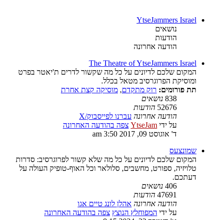
YtseJammers Israel
נושאים
הודעות
הודעה אחרונה
The Theatre of YtseJammers Israel
המקום שלכם לדיונים על כל מה שקשור לדרים ת'יאטר בפרט
ומוסיקת הפרוגרסיב מטאל בכלל.
תת פורומים:
רוק מתקדם
,
מוסיקה קצת אחרת
838
נושאים
52676
הודעות
הודעה אחרונה
עברנו לפייסבוק/X
על ידי
YtseJam
צפה בהודעה האחרונה
ד' אוגוסט 09, 2017 3:50 am
שמונצעס
המקום שלכם לדיונים על כל מה שלא קשור לפרוגרסיב: סדרות
טלויזיה, ספורט, מחשבים, סלולאר וכל האוף-טופיק העולה על
דעתכם.
406
נושאים
47691
הודעות
הודעה אחרונה
אהלן לונג טיים אגו
על ידי
המפוחלץ הנוצץ
צפה בהודעה האחרונה