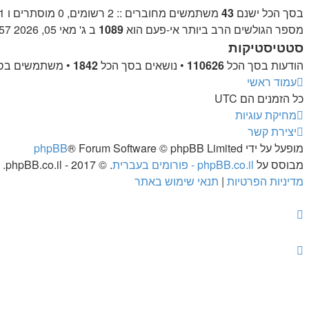
בסך הכל ישנם
43
משתמשים מחוברים :: 2 רשומים, 0 מוסתרים ו 41 אורחים (מבוסס על משתמשים פעילים ב־5 הדקות האחרונות)
מספר הגולשים הרב ביותר אי-פעם הוא
1089
ב ג' מאי 05, 2026 11:57 am
סטטיסטיקות
הודעות בסך הכל
110626
• נושאים בסך הכל
1842
• משתמשים בס
עמוד ראשי
כל הזמנים הם
UTC
מחיקת עוגיות
יצירת קשר
מופעל על ידי
® Forum Software © phpBB Limited
phpBB
מבוסס על
phpBB.co.il - פורומים בעברית
. © 2017 - phpBB.co.il.
מדיניות הפרטיות
|
תנאי שימוש באתר