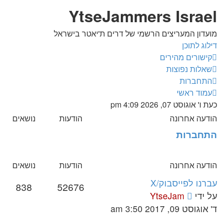
YtseJammers Israel
מועדון המעריצים הרשמי של דרים ת'יאטר בישראל
דילוג לתוכן
קישורים מהירים
שאלות נפוצות
התחברות
עמוד ראשי
כעת ו' אוגוסט 07, 2026 4:09 pm
הודעה אחרונה
הודעות
נושאים
התחברות
הודעה אחרונה
הודעות
נושאים
עברנו לפייסבוק/X
838
52676
צפה
על ידי
YtseJam
בהודעה
ד' אוגוסט 09, 2017 3:50 am
האחרונה