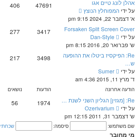
אהלן לונג טיים אגו
406
47691
צפה
על ידי
המפוחלץ הנוצץ
בהודעה
א' דצמבר 22, 2024 9:15 pm
האחרונה
Forsaken Split Screen Cover
277
3417
צפה
על ידי
Dan-Style
בהודעה
ש' פברואר 20, 2016 8:15 pm
האחרונה
Re: הפיקסיז ביטלו את ההופעה
217
3498
ש…
צפה
על ידי
Sumer
בהודעה
ד' מרץ 11, 2015 4:36 am
האחרונה
הודעה אחרונה
הודעות
נושאים
Re: [מגזין] הגליון השני לשנת …
56
1974
צפה
על ידי
Ozerivarium
בהודעה
ש' דצמבר 31, 2011 12:15 pm
האחרונה
שם משתמש:
סיסמה:
שכחתי 
מי מחובר