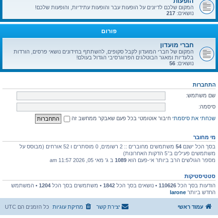
הופעות
המקום שלכם לדיונים על הופעות עבר והופעות עתידיות, והופעות שלכם!
נושאים:
217
פורום
חברי מועדון
המקום של חברי המועדון לקבל סקופים, להשתתף בחידונים נושאי פרסים, הורדות
בלעדיות ומאגר הבוטלגים הפרוגרסיבי הגדול בעולם!
נושאים:
56
התחברות
שם משתמש:
סיסמה:
שכחתי את סיסמתי
חיבור אוטומטי בכל פעם שאבקר ממחשב זה
מי מחובר
בסך הכל ישנם
54
משתמשים מחוברים :: 2 רשומים, 0 מוסתרים ו 52 אורחים (מבוסס על
משתמשים פעילים ב־5 הדקות האחרונות)
מספר הגולשים הרב ביותר אי-פעם הוא
1089
ב ג' מאי 05, 2026 11:57 am
סטטיסטיקות
הודעות בסך הכל
110626
• נושאים בסך הכל
1842
• משתמשים בסך הכל
1204
• המשתמש
החדש ביותר
larone
עמוד ראשי
יצירת קשר
מחיקת עוגיות
כל הזמנים הם
UTC