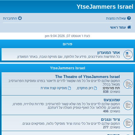
YtseJammers Israel
שאלות נפוצות
התחברות
עמוד ראשי
כעת ו' אוגוסט 07, 2026 9:04 pm
פורום
אתר המועדון
כל החדשות והעידכונים, מידע על הלהקה, וגם מוזיקה טובה, באתר המועדון.
YtseJammers Israel
The Theatre of YtseJammers Israel
המקום שלכם לדיונים על כל מה שקשור לדרים ת'יאטר בפרט ומוסיקת הפרוגרסיב
מטאל בכלל.
תת פורומים:
רוק מתקדם
,
מוסיקה קצת אחרת
נושאים:
838
שמונצעס
המקום שלכם לדיונים על כל מה שלא קשור לפרוגרסיב: סדרות טלויזיה, ספורט,
מחשבים, סלולאר וכל האוף-טופיק העולה על דעתכם.
נושאים:
406
ציוד ונגנים
המקום שלכם לדיונים על כלי נגינה וציוד מוסיקלי נלווה, מוסיקאים ונגנים.
נושאים:
277