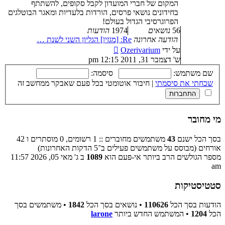
המקום של חברי המועדון לקבל סקופים, להשתתף
בחידונים נושאי פרסים, הורדות בלעדיות ומאגר הבוטלגים
הפרוגרסיבי הגדול בעולם!
56
נושאים
1974
הודעות
הודעה אחרונה
Re: [מגזין] הגליון השני לשנת …
צפה
על ידי
Ozerivarium
בהודעה
ש' דצמבר 31, 2011 12:15 pm
האחרונה
שם משתמש:
סיסמה:
שכחתי את סיסמתי
|
חיבור אוטומטי בכל פעם שאבקר ממחשב זה
מי מחובר
בסך הכל ישנם
43
משתמשים מחוברים :: 1 רשומים, 0 מוסתרים ו 42
אורחים (מבוסס על משתמשים פעילים ב־5 הדקות האחרונות)
מספר הגולשים הרב ביותר אי-פעם הוא
1089
ב ג' מאי 05, 2026 11:57
am
סטטיסטיקות
הודעות בסך הכל
110626
• נושאים בסך הכל
1842
• משתמשים בסך
הכל
1204
• המשתמש החדש ביותר
larone