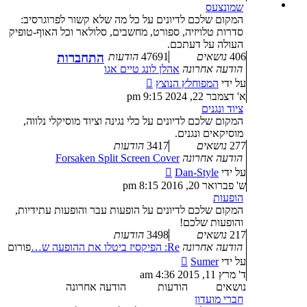
האחרונה
שמונצעס
המקום שלכם לדיונים על כל מה שלא קשור לפרוגרסיב:
סדרות טלויזיה, ספורט, מחשבים, סלולאר וכל האוף-טופיק
העולה על דעתכם.
406
נושאים
47691
הודעות
התחברות
הודעה אחרונה
אהלן לונג טיים אגו
צפה
על ידי
המפוחלץ הנוצץ
בהודעה
א' דצמבר 22, 2024 9:15 pm
האחרונה
ציוד ונגנים
המקום שלכם לדיונים על כלי נגינה וציוד מוסיקלי נלווה,
מוסיקאים ונגנים.
277
נושאים
3417
הודעות
הודעה אחרונה
Forsaken Split Screen Cover
צפה
על ידי
Dan-Style
בהודעה
ש' פברואר 20, 2016 8:15 pm
האחרונה
הופעות
המקום שלכם לדיונים על הופעות עבר והופעות עתידיות,
והופעות שלכם!
217
נושאים
3498
הודעות
הודעה אחרונה
Re: הפיקסיז ביטלו את ההופעה ש…
פורום
צפה
על ידי
Sumer
בהודעה
ד' מרץ 11, 2015 4:36 am
האחרונה
נושאים
הודעות
הודעה אחרונה
חברי מועדון