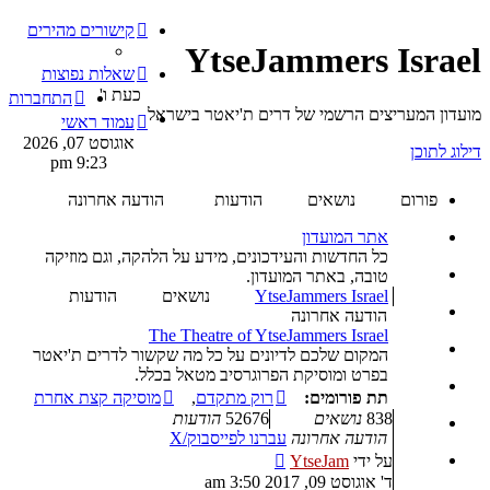
קישורים מהירים
YtseJammers Israel
שאלות נפוצות
כעת ו'
התחברות
מועדון המעריצים הרשמי של דרים ת'יאטר בישראל
עמוד ראשי
אוגוסט 07, 2026
דילוג לתוכן
9:23 pm
פורום
נושאים
הודעות
הודעה אחרונה
אתר המועדון
כל החדשות והעידכונים, מידע על הלהקה, וגם מוזיקה
טובה, באתר המועדון.
YtseJammers Israel
נושאים
הודעות
הודעה אחרונה
The Theatre of YtseJammers Israel
המקום שלכם לדיונים על כל מה שקשור לדרים ת'יאטר
בפרט ומוסיקת הפרוגרסיב מטאל בכלל.
תת פורומים:
רוק מתקדם
,
מוסיקה קצת אחרת
838
נושאים
52676
הודעות
הודעה אחרונה
עברנו לפייסבוק/X
צפה
על ידי
YtseJam
בהודעה
ד' אוגוסט 09, 2017 3:50 am