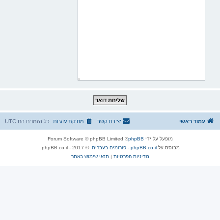
עמוד ראשי
יצירת קשר
מחיקת עוגיות
כל הזמנים הם
UTC
מופעל על ידי
phpBB
® Forum Software © phpBB Limited
מבוסס על
phpBB.co.il - פורומים בעברית
. © 2017 - phpBB.co.il.
מדיניות הפרטיות
|
תנאי שימוש באתר