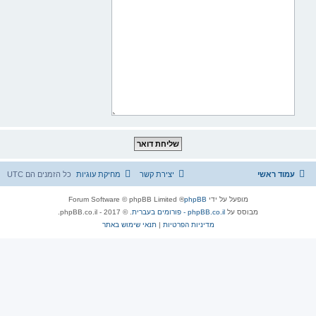
עמוד ראשי
יצירת קשר
מחיקת עוגיות
כל הזמנים הם
UTC
מופעל על ידי
phpBB
® Forum Software © phpBB Limited
מבוסס על
phpBB.co.il - פורומים בעברית
. © 2017 - phpBB.co.il.
מדיניות הפרטיות
|
תנאי שימוש באתר