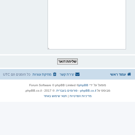
עמוד ראשי
יצירת קשר
מחיקת עוגיות
כל הזמנים הם
UTC
מופעל על ידי
phpBB
® Forum Software © phpBB Limited
מבוסס על
phpBB.co.il - פורומים בעברית
. © 2017 - phpBB.co.il.
מדיניות הפרטיות
|
תנאי שימוש באתר