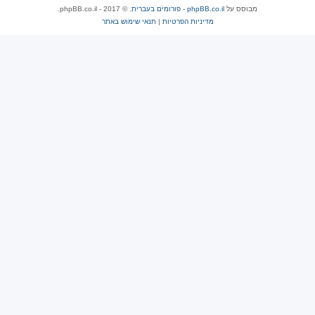
מבוסס על
phpBB.co.il - פורומים בעברית
. © 2017 - phpBB.co.il.
מדיניות הפרטיות
|
תנאי שימוש באתר