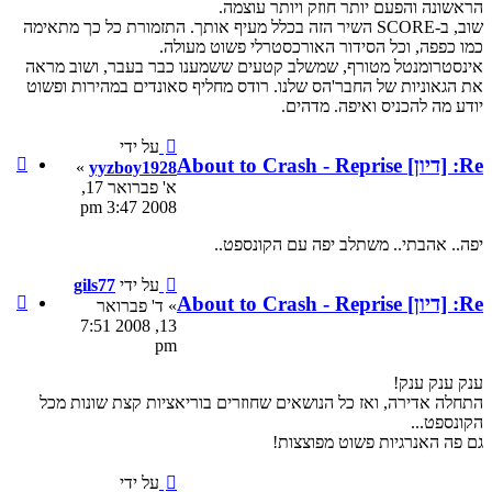
וצמה.
ה בכלל מעיף אותך. התזמורת כל כך מתאימה
י פשוט מעולה.
ים ששמענו כבר בעבר, ושוב מראה
ודס מחליף סאונדים במהירות ופשוט
על ידי
ציטוט
»
yyzboy1928
yyzboy1928
א' פברואר 17,
2008 3:47 pm
נספט..
על ידי
gils77
ציטוט
» ד' פברואר
gils77
13, 2008 7:51
pm
וזרים בוריאציות קצת שונות מכל
על ידי