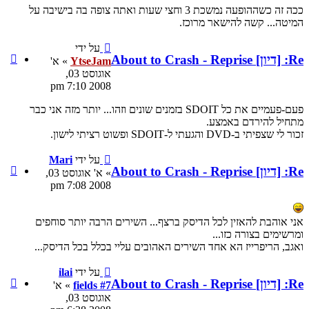
שההופעה נמשכת 3 וחצי שעות ואתה צופה בה בישיבה על
על ידי
ציטוט
YtseJam
» א'
YtseJam
אוגוסט 03,
2008 7:10 pm
ם את כל SDOIT בזמנים שונים וזהו... יותר מזה אני כבר
על ידי
Mari
ציטוט
» א' אוגוסט 03,
Mari
2008 7:08 pm
... השירים הרבה יותר סוחפים
הובים עליי בכלל בכל הדיסק...
על ידי
ilai
ציטוט
fields #7
» א'
ilai
אוגוסט 03,
fields