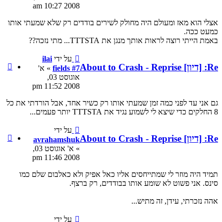
2008 10:27 am
לשירים בודדים רק שלא שמעתי אותו
י נזכה??
על ידי
ilai
ציטוט
fields #7
» א'
ilai
אוגוסט 03,
fields
2008 11:52 pm
#7
ותו רק כשיר אחד, אבל הורדתי את כל
על ידי
ציטוט
avrahamshuk
avrahamshuk
» א' אוגוסט 03,
2008 11:46 pm
ו כאל אפיק ולא כאלבום שלם כמו
דדים, רק ברצף.
על ידי