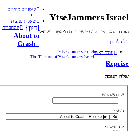
קישורים מהירים
Ytse
שאלות נפוצות
[דיון]
התחברות
 ת'יאטר בישראל
About to
Crash -
YtseJ
The Theatre of YtseJ