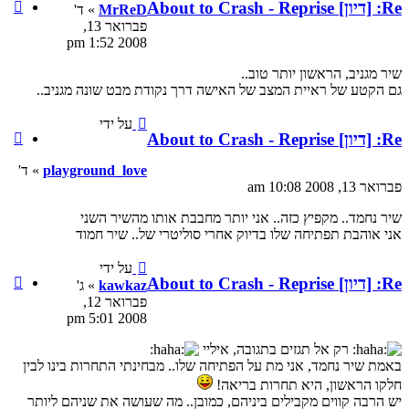
ציטוט
MrReD
» ד'
MrReD
פברואר 13,
2008 1:52 pm
ה דרך נקודת מבט שונה מגניב..
על ידי
ציטוט
playground_love
playground_love
» ד'
 מחבבת אותו מהשיר השני
 סוליטרי של.. שיר חמוד
על ידי
ציטוט
kawkaz
» ג'
kawkaz
פברואר 12,
2008 5:01 pm
יי
 שלו.. מבחינתי התחרות בינו לבין
מובן.. מה שעושה את שניהם ליותר