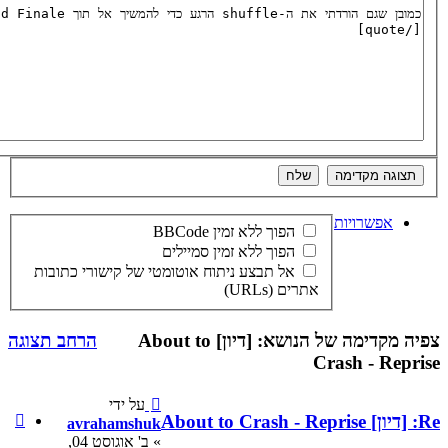
BBCode
מין סמיילים
יתוח אוטומטי של קישורי כתובות
צפיה מקדימה של הנושא: [דיון] About to
הרחב תצוגה
על ידי
ציטוט
avrahamshuk
avrahamshuk
» ב' אוגוסט 04,