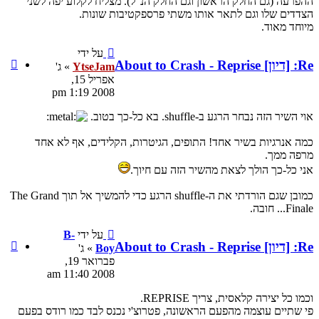
ק הנ"ל). מצליח לקלוע יפה לשני
 פרספקטיבות שונות.
על ידי
ציטוט
YtseJam
» ג'
YtseJam
אפריל 15,
2008 1:19 pm
הגיטרות, הקלידים, אף לא אחד
ם חיוך.
כמובן שגם הורדתי את ה-shuffle הרגע כדי להמשיך אל תוך The Grand
על ידי
B-
ציטוט
Boy
» ג'
B-
פברואר 19,
Boy
2008 11:40 am
פטרוצ'י נכנס לבד כמו רודס בפעם