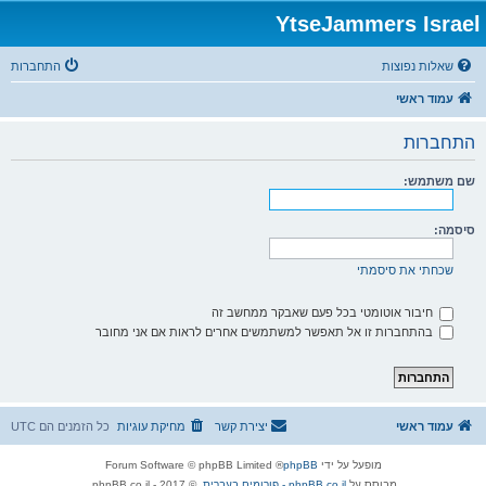
YtseJammers Israel
שאלות נפוצות
התחברות
עמוד ראשי
התחברות
שם משתמש:
סיסמה:
שכחתי את סיסמתי
חיבור אוטומטי בכל פעם שאבקר ממחשב זה
בהתחברות זו אל תאפשר למשתמשים אחרים לראות אם אני מחובר
עמוד ראשי
יצירת קשר
מחיקת עוגיות
כל הזמנים הם
UTC
מופעל על ידי
phpBB
® Forum Software © phpBB Limited
מבוסס על
phpBB.co.il - פורומים בעברית
. © 2017 - phpBB.co.il.