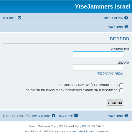
YtseJammers Israel
שאלות נפוצות
התחברות
עמוד ראשי
התחברות
שם משתמש:
סיסמה:
שכחתי את סיסמתי
חיבור אוטומטי בכל פעם שאבקר ממחשב זה
בהתחברות זו אל תאפשר למשתמשים אחרים לראות אם אני מחובר
עמוד ראשי
יצירת קשר
מחיקת עוגיות
כל הזמנים הם
UTC
מופעל על ידי
phpBB
® Forum Software © phpBB Limited
מבוסס על
phpBB.co.il - פורומים בעברית
. © 2017 - phpBB.co.il.