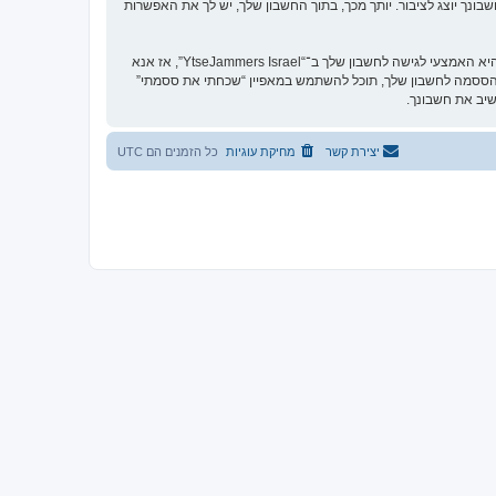
Yt”. בכל המקרים, יש לך את האפשרות של איזה מידע בחשבונך יוצג לציבור. יותך מכך, בתוך החשבון שלך, יש לך את האפשרות
הססמה שלך מוצפנת (הצפנה לכיוון אחד) כך שהיא מאובטחת. עם זאת, מומלץ שאתה לא תבצע שימוש חוזר באותה הססמה במספר אתרים שונים. הססמה שלך היא האמצעי לגישה לחשבון שלך ב־“YtseJammers Israel”, אז אנא
 את ססמתך בדרך לא חוקית. אם תשכח את הססמה לחשבון שלך, תוכל להשתמש במאפיין “שכחתי את ססמתי”
יצירת קשר
מחיקת עוגיות
כל הזמנים הם
UTC