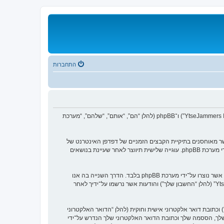
התחברות
הסכם זה מסביר בפירוט כיצד “YtseJammers Israel” יחד עם החברות הקשורות אליה (להלן “אנחנו”, “אותנו”, “שלנו”, “YtseJammers Israel”, “https://dreamtheater.co.il/forums”) ו־phpBB (להלן “הם”, “אותם”, “שלהם”, “מערכת
p ליצור מספר של עוגיות, אשר הם קבצי טקסט קטנים אשר מאוחסנים בתיקיית הקבצים הזמניים של דפדפן האינטרנט של
המחשב שלך. שתי העוגיות הראשונות מכילות רק זיהות משתמש (להלן “זיהוי משתמש”) וזיהוי חיבור אנונימי (להלן “זיהוי חיבור”), הנקבעים אצל באופן אוטומטי על־ידי מערכת phpBB. עוגייה שלישית תיווצר לאחר שעיינת בנושאים
אנו יכולים גם ליצור עוגיות אשר אינן קשורות למערכת phpBB בזמן הגלישה ב־“YtseJammers Israel”, אך הן מחוץ להיקף מסמך זה אשר מיועד לכסות על העמודים אשר נוצרו על־ידי מערכת phpBB בלבד. הדרך השנייה בה אנו
אוספים את המידע שלך היא על־ידי מה שאתה שולח לנו. זה יכול להיות, ואינו מוגבל ל: שליחה בתור אורח (להלן “הודעות אנונימיות”), הרשמה ל־“YtseJammers Israel” (להלן “החשבון שלך”) והודעות אשר נרשמו על־ידיך לאחר
כתובת דואר אלקטרוני אישית וחוקית (להלן “הדואר האלקטרוני
דע מעבר לשם המשתמש שלך, הססמה שלך וכתובת הדואר האלקטרוני שלך הנדרש על־ידי