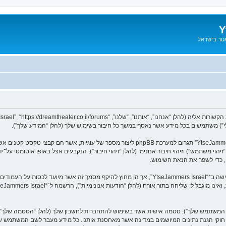
Y
אטר בישראל
המידע שלך נאסף בעזרת שתי דרכים. ראשונה, הגלישה אל “YtseJammers Israel” תגרום למערכת hpBB
שם המשתמש שלך”), ססמה אישית אשר בשימוש להתחברות לחשבון שלך (להלן “הססמה שלך”) ו
ך לחשבון שלך ב־“YtseJammers Israel” מוגן על־ידי חוקי הגנת נתונים המיושמים במדינה אשר מאחסנת אותנו. כל מי