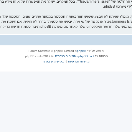
“YtseJammers Israel” במשך תהליך ההרשמה הנו חובה או רשות, לפי ההחלטה של “seJammers Israel
ערכת phpBB.
שמור עליה בבטחה ותחת שום מצב שבו מישהו הקשור ל־“YtseJammers Israel”, phpBB או כל צד שלישי אחר, יבקש
מופעל על ידי
phpBB
® Forum Software © phpBB Limited
מבוסס על
phpBB.co.il - פורומים בעברית
. © 2017 - phpBB.co.il.
מדיניות הפרטיות
|
תנאי שימוש באתר