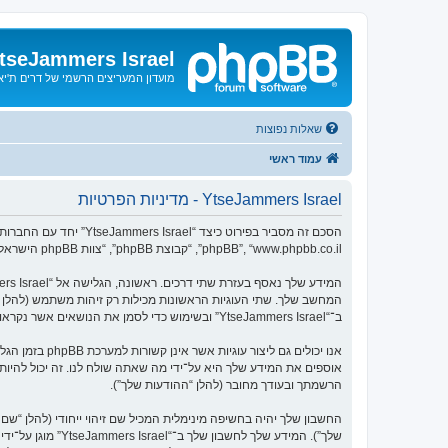
tseJammers Israel
מועדון המעריצים הרשמי של דרים ת'י
שאלות נפוצות
עמוד ראשי
YtseJammers Israel - מדיניות הפרטיות
phpBB”, “www.phpbb.co.il”, “קבוצת phpBB”, “צוות phpBB הישראלי”) משתמשים בכל מידע אשר נאסף במשך כל חיבור בשימוש שלך (להלן “המידע שלך”).
ב־“YtseJammers Israel” ובשימוש כדי לסמן את הנושאים אשר נקראו, כדי לשפר את הנאת השימוש.
הרשמתך ובעודך מחובר (להלן “ההודעות שלך”).
החשבון שלך יהיה בחשיפה מינימלית המכיל שם זיהוי ייחודי (להלן “
שלך”). המידע של