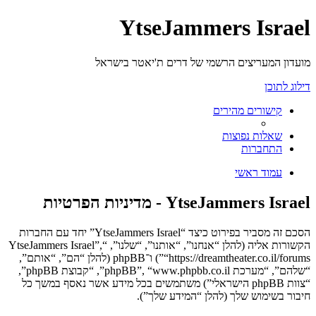
YtseJammers Israel
מועדון המעריצים הרשמי של דרים ת'יאטר בישראל
דילוג לתוכן
קישורים מהירים
שאלות נפוצות
התחברות
עמוד ראשי
YtseJammers Israel - מדיניות הפרטיות
הסכם זה מסביר בפירוט כיצד “YtseJammers Israel” יחד עם החברות
הקשורות אליה (להלן “אנחנו”, “אותנו”, “שלנו”, “YtseJammers Israel”,
“https://dreamtheater.co.il/forums”) ו־phpBB (להלן “הם”, “אותם”,
“שלהם”, “מערכת phpBB”, “www.phpbb.co.il”, “קבוצת phpBB”,
“צוות phpBB הישראלי”) משתמשים בכל מידע אשר נאסף במשך כל
חיבור בשימוש שלך (להלן “המידע שלך”).