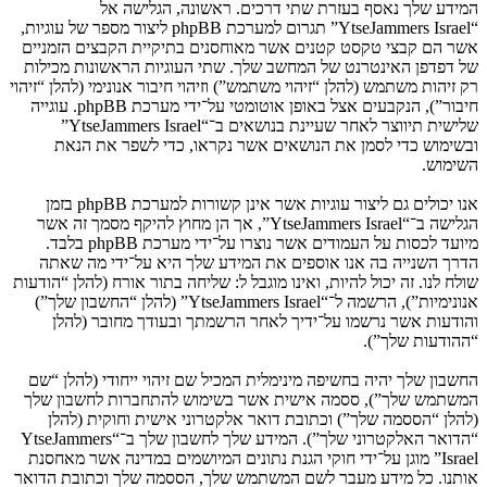
המידע שלך נאסף בעזרת שתי דרכים. ראשונה, הגלישה אל
“YtseJammers Israel” תגרום למערכת phpBB ליצור מספר של עוגיות,
אשר הם קבצי טקסט קטנים אשר מאוחסנים בתיקיית הקבצים הזמניים
של דפדפן האינטרנט של המחשב שלך. שתי העוגיות הראשונות מכילות
רק זיהות משתמש (להלן “זיהוי משתמש”) וזיהוי חיבור אנונימי (להלן “זיהוי
חיבור”), הנקבעים אצל באופן אוטומטי על־ידי מערכת phpBB. עוגייה
שלישית תיווצר לאחר שעיינת בנושאים ב־“YtseJammers Israel”
ובשימוש כדי לסמן את הנושאים אשר נקראו, כדי לשפר את הנאת
השימוש.
אנו יכולים גם ליצור עוגיות אשר אינן קשורות למערכת phpBB בזמן
הגלישה ב־“YtseJammers Israel”, אך הן מחוץ להיקף מסמך זה אשר
מיועד לכסות על העמודים אשר נוצרו על־ידי מערכת phpBB בלבד.
הדרך השנייה בה אנו אוספים את המידע שלך היא על־ידי מה שאתה
שולח לנו. זה יכול להיות, ואינו מוגבל ל: שליחה בתור אורח (להלן “הודעות
אנונימיות”), הרשמה ל־“YtseJammers Israel” (להלן “החשבון שלך”)
והודעות אשר נרשמו על־ידיך לאחר הרשמתך ובעודך מחובר (להלן
“ההודעות שלך”).
החשבון שלך יהיה בחשיפה מינימלית המכיל שם זיהוי ייחודי (להלן “שם
המשתמש שלך”), ססמה אישית אשר בשימוש להתחברות לחשבון שלך
(להלן “הססמה שלך”) וכתובת דואר אלקטרוני אישית וחוקית (להלן
“הדואר האלקטרוני שלך”). המידע שלך לחשבון שלך ב־“YtseJammers
Israel” מוגן על־ידי חוקי הגנת נתונים המיושמים במדינה אשר מאחסנת
אותנו. כל מידע מעבר לשם המשתמש שלך, הססמה שלך וכתובת הדואר