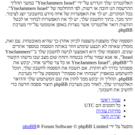
האלקטרוני שלך הנדרש על־ידי “YtseJammers Israel” במשך תהליך
ההרשמה הנו חובה או רשות, לפי ההחלטה של “YtseJammers Israel”.
בכל המקרים, יש לך את האפשרות של איזה מידע בחשבונך יוצג לציבור.
יותך מכך, בתוך החשבון שלך, יש לך את האפשרות לבחור או לבטל
הודעות דואר אלקטרוני אשר נוצרות באופן אוטומטי על־ידי מערכת
phpBB.
הססמה שלך מוצפנת (הצפנה לכיוון אחד) כך שהיא מאובטחת. עם זאת,
מומלץ שאתה לא תבצע שימוש חוזר באותה הססמה במספר אתרים
שונים. הססמה שלך היא האמצעי לגישה לחשבון שלך ב־“YtseJammers
Israel”, אז אנא שמור עליה בבטחה ותחת שום מצב שבו מישהו הקשור
ל־“YtseJammers Israel”, phpBB או כל צד שלישי אחר, יבקש את
ססמתך בדרך לא חוקית. אם תשכח את הססמה לחשבון שלך, תוכל
להשתמש במאפיין “שכחתי את ססמתי” המסופק על־ידי מערכת
phpBB. תהליך זה יבקש ממך להזין את שם המשתמש שלך והדואר
האלקטרוני שלך, לאחר מכן מערכת phpBB תיצור ססמה חדשה כדי
להשיב את חשבונך.
עמוד ראשי
כל הזמנים הם
UTC
מחיקת עוגיות
יצירת קשר
מופעל על ידי
® Forum Software © phpBB Limited
phpBB