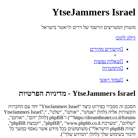
YtseJammers Israel
מועדון המעריצים הרשמי של דרים ת'יאטר בישראל
דילוג לתוכן
קישורים מהירים
שאלות נפוצות
התחברות
עמוד ראשי
YtseJammers Israel - מדיניות הפרטיות
הסכם זה מסביר בפירוט כיצד “YtseJammers Israel” יחד עם החברות
הקשורות אליה (להלן “אנחנו”, “אותנו”, “שלנו”, “YtseJammers Israel”,
“https://dreamtheater.co.il/forums”) ו־phpBB (להלן “הם”, “אותם”,
“שלהם”, “מערכת phpBB”, “www.phpbb.co.il”, “קבוצת phpBB”,
“צוות phpBB הישראלי”) משתמשים בכל מידע אשר נאסף במשך כל
חיבור בשימוש שלך (להלן “המידע שלך”).