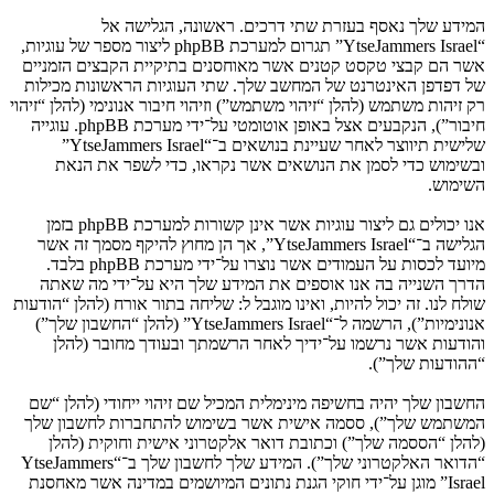
המידע שלך נאסף בעזרת שתי דרכים. ראשונה, הגלישה אל
“YtseJammers Israel” תגרום למערכת phpBB ליצור מספר של עוגיות,
אשר הם קבצי טקסט קטנים אשר מאוחסנים בתיקיית הקבצים הזמניים
של דפדפן האינטרנט של המחשב שלך. שתי העוגיות הראשונות מכילות
רק זיהות משתמש (להלן “זיהוי משתמש”) וזיהוי חיבור אנונימי (להלן “זיהוי
חיבור”), הנקבעים אצל באופן אוטומטי על־ידי מערכת phpBB. עוגייה
שלישית תיווצר לאחר שעיינת בנושאים ב־“YtseJammers Israel”
ובשימוש כדי לסמן את הנושאים אשר נקראו, כדי לשפר את הנאת
השימוש.
אנו יכולים גם ליצור עוגיות אשר אינן קשורות למערכת phpBB בזמן
הגלישה ב־“YtseJammers Israel”, אך הן מחוץ להיקף מסמך זה אשר
מיועד לכסות על העמודים אשר נוצרו על־ידי מערכת phpBB בלבד.
הדרך השנייה בה אנו אוספים את המידע שלך היא על־ידי מה שאתה
שולח לנו. זה יכול להיות, ואינו מוגבל ל: שליחה בתור אורח (להלן “הודעות
אנונימיות”), הרשמה ל־“YtseJammers Israel” (להלן “החשבון שלך”)
והודעות אשר נרשמו על־ידיך לאחר הרשמתך ובעודך מחובר (להלן
“ההודעות שלך”).
החשבון שלך יהיה בחשיפה מינימלית המכיל שם זיהוי ייחודי (להלן “שם
המשתמש שלך”), ססמה אישית אשר בשימוש להתחברות לחשבון שלך
(להלן “הססמה שלך”) וכתובת דואר אלקטרוני אישית וחוקית (להלן
“הדואר האלקטרוני שלך”). המידע שלך לחשבון שלך ב־“YtseJammers
Israel” מוגן על־ידי חוקי הגנת נתונים המיושמים במדינה אשר מאחסנת