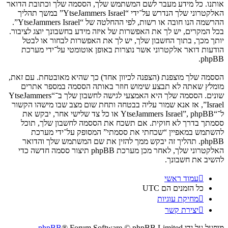
אותנו. כל מידע מעבר לשם המשתמש שלך, הססמה שלך וכתובת הדואר
האלקטרוני שלך הנדרש על־ידי “YtseJammers Israel” במשך תהליך
ההרשמה הנו חובה או רשות, לפי ההחלטה של “YtseJammers Israel”.
בכל המקרים, יש לך את האפשרות של איזה מידע בחשבונך יוצג לציבור.
יותך מכך, בתוך החשבון שלך, יש לך את האפשרות לבחור או לבטל
הודעות דואר אלקטרוני אשר נוצרות באופן אוטומטי על־ידי מערכת
phpBB.
הססמה שלך מוצפנת (הצפנה לכיוון אחד) כך שהיא מאובטחת. עם זאת,
מומלץ שאתה לא תבצע שימוש חוזר באותה הססמה במספר אתרים
שונים. הססמה שלך היא האמצעי לגישה לחשבון שלך ב־“YtseJammers
Israel”, אז אנא שמור עליה בבטחה ותחת שום מצב שבו מישהו הקשור
ל־“YtseJammers Israel”, phpBB או כל צד שלישי אחר, יבקש את
ססמתך בדרך לא חוקית. אם תשכח את הססמה לחשבון שלך, תוכל
להשתמש במאפיין “שכחתי את ססמתי” המסופק על־ידי מערכת
phpBB. תהליך זה יבקש ממך להזין את שם המשתמש שלך והדואר
האלקטרוני שלך, לאחר מכן מערכת phpBB תיצור ססמה חדשה כדי
להשיב את חשבונך.
עמוד ראשי
כל הזמנים הם
UTC
מחיקת עוגיות
יצירת קשר
מופעל על ידי
® Forum Software © phpBB Limited
phpBB