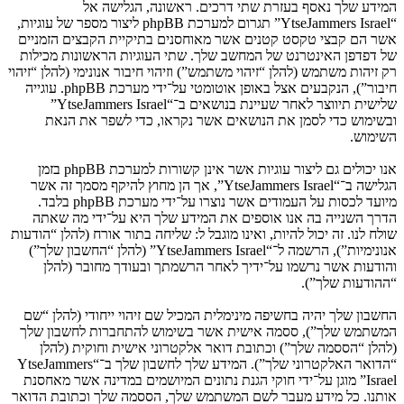
המידע שלך נאסף בעזרת שתי דרכים. ראשונה, הגלישה אל
“YtseJammers Israel” תגרום למערכת phpBB ליצור מספר של עוגיות,
אשר הם קבצי טקסט קטנים אשר מאוחסנים בתיקיית הקבצים הזמניים
של דפדפן האינטרנט של המחשב שלך. שתי העוגיות הראשונות מכילות
רק זיהות משתמש (להלן “זיהוי משתמש”) וזיהוי חיבור אנונימי (להלן “זיהוי
חיבור”), הנקבעים אצל באופן אוטומטי על־ידי מערכת phpBB. עוגייה
שלישית תיווצר לאחר שעיינת בנושאים ב־“YtseJammers Israel”
ובשימוש כדי לסמן את הנושאים אשר נקראו, כדי לשפר את הנאת
השימוש.
אנו יכולים גם ליצור עוגיות אשר אינן קשורות למערכת phpBB בזמן
הגלישה ב־“YtseJammers Israel”, אך הן מחוץ להיקף מסמך זה אשר
מיועד לכסות על העמודים אשר נוצרו על־ידי מערכת phpBB בלבד.
הדרך השנייה בה אנו אוספים את המידע שלך היא על־ידי מה שאתה
שולח לנו. זה יכול להיות, ואינו מוגבל ל: שליחה בתור אורח (להלן “הודעות
אנונימיות”), הרשמה ל־“YtseJammers Israel” (להלן “החשבון שלך”)
והודעות אשר נרשמו על־ידיך לאחר הרשמתך ובעודך מחובר (להלן
“ההודעות שלך”).
החשבון שלך יהיה בחשיפה מינימלית המכיל שם זיהוי ייחודי (להלן “שם
המשתמש שלך”), ססמה אישית אשר בשימוש להתחברות לחשבון שלך
(להלן “הססמה שלך”) וכתובת דואר אלקטרוני אישית וחוקית (להלן
“הדואר האלקטרוני שלך”). המידע שלך לחשבון שלך ב־“YtseJammers
Israel” מוגן על־ידי חוקי הגנת נתונים המיושמים במדינה אשר מאחסנת
אותנו. כל מידע מעבר לשם המשתמש שלך, הססמה שלך וכתובת הדואר