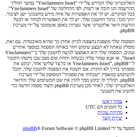
האלקטרוני שלך הנדרש על־ידי “YtseJammers Israel” במשך תהליך
ההרשמה הנו חובה או רשות, לפי ההחלטה של “YtseJammers Israel”.
בכל המקרים, יש לך את האפשרות של איזה מידע בחשבונך יוצג לציבור.
יותך מכך, בתוך החשבון שלך, יש לך את האפשרות לבחור או לבטל
הודעות דואר אלקטרוני אשר נוצרות באופן אוטומטי על־ידי מערכת
phpBB.
הססמה שלך מוצפנת (הצפנה לכיוון אחד) כך שהיא מאובטחת. עם זאת,
מומלץ שאתה לא תבצע שימוש חוזר באותה הססמה במספר אתרים
שונים. הססמה שלך היא האמצעי לגישה לחשבון שלך ב־“YtseJammers
Israel”, אז אנא שמור עליה בבטחה ותחת שום מצב שבו מישהו הקשור
ל־“YtseJammers Israel”, phpBB או כל צד שלישי אחר, יבקש את
ססמתך בדרך לא חוקית. אם תשכח את הססמה לחשבון שלך, תוכל
להשתמש במאפיין “שכחתי את ססמתי” המסופק על־ידי מערכת
phpBB. תהליך זה יבקש ממך להזין את שם המשתמש שלך והדואר
האלקטרוני שלך, לאחר מכן מערכת phpBB תיצור ססמה חדשה כדי
להשיב את חשבונך.
עמוד ראשי
כל הזמנים הם
UTC
מחיקת עוגיות
יצירת קשר
מופעל על ידי
® Forum Software © phpBB Limited
phpBB