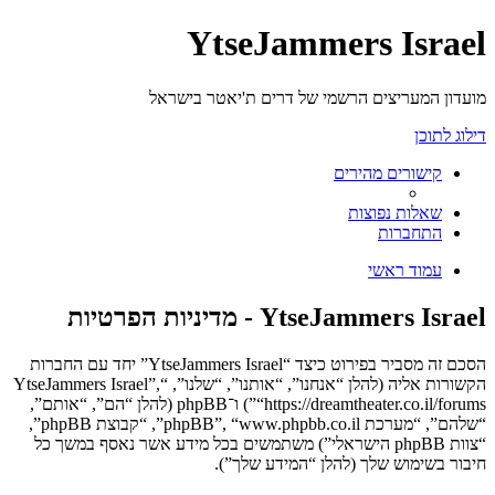
YtseJammers Israel
מועדון המעריצים הרשמי של דרים ת'יאטר בישראל
דילוג לתוכן
קישורים מהירים
שאלות נפוצות
התחברות
עמוד ראשי
YtseJammers Israel - מדיניות הפרטיות
הסכם זה מסביר בפירוט כיצד “YtseJammers Israel” יחד עם החברות
הקשורות אליה (להלן “אנחנו”, “אותנו”, “שלנו”, “YtseJammers Israel”,
“https://dreamtheater.co.il/forums”) ו־phpBB (להלן “הם”, “אותם”,
“שלהם”, “מערכת phpBB”, “www.phpbb.co.il”, “קבוצת phpBB”,
“צוות phpBB הישראלי”) משתמשים בכל מידע אשר נאסף במשך כל
חיבור בשימוש שלך (להלן “המידע שלך”).