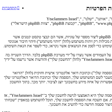
התחברות
הסכם זה מסביר בפירוט כיצד “YtseJammers Israel” יחד עם החברות הקשורות אליה (להלן “אנחנו”, “אותנו”, “שלנו”, “YtseJammers Israel”,
“https://dreamtheater.co.il/forums”) ו־phpBB (להלן “הם”, “אותם”, “שלהם”, “מערכת phpBB”, “www.phpbb.co.il”, “קבוצת phpBB”, “צוות phpBB הישראלי”)
המידע שלך נאסף בעזרת שתי דרכים. ראשונה, הגלישה אל “YtseJammers Israel” תגרום למערכת phpBB ליצור מספר של עוגיות, אשר הם קבצי טקסט קטנים אשר
ילות רק זיהות משתמש (להלן “זיהוי משתמש”) וזיהוי חיבור אנונימי
אנו יכולים גם ליצור עוגיות אשר אינן קשורות למערכת phpBB בזמן הגלישה ב־“YtseJammers Israel”, אך הן מחוץ להיקף מסמך זה אשר מיועד לכסות על העמודים אשר נוצרו על־ידי מערכת phpBB בלבד. הדרך השנייה בה
אנו אוספים את המידע שלך היא על־ידי מה שאתה שולח לנו. זה יכול להיות, ואינו מוגבל ל: שליחה בתור אורח (להלן “הודעות אנונימיות”), הרשמה ל־“YtseJammers Israel” (להלן “החשבון שלך”) והודעות אשר נרשמו על־ידיך
ססמה שלך”) וכתובת דואר אלקטרוני אישית וחוקית (להלן “הדואר
מדינה אשר מאחסנת אותנו. כל מידע מעבר לשם המשתמש שלך, הססמה שלך וכתובת הדואר האלקטרוני שלך
ובה או רשות, לפי ההחלטה של “YtseJammers Israel”. בכל המקרים, יש לך את האפשרות של איזה מידע בחשבונך יוצג לציבור. יותך מכך, בתוך החשבון
הססמה שלך מוצפנת (הצפנה לכיוון אחד) כך שהיא מאובטחת. עם זאת, מומלץ שאתה לא תבצע שימוש חוזר באותה הססמה במספר אתרים שונים. הססמה שלך היא האמצעי לגישה לחשבון שלך ב־“YtseJammers Israel”, אז
ו כל צד שלישי אחר, יבקש את ססמתך בדרך לא חוקית. אם תשכח את הססמה לחשבון שלך, תוכל להשתמש במאפיין “שכחתי