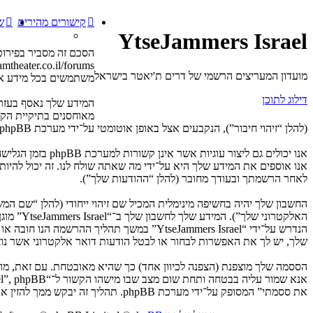
קישורים מהירים
ש
YtseJammers Israel
מועדון המעריצים הרשמי של דרים ת'יאטר בישראל
משתמשים בכל מידע אש
דילוג לתוכן
מאוחסנים בתיקיית הקב
(להלן “זיהוי חיבור”), הנקבעים אצל באופן אוטומטי על־ידי מערכת phpBB. עוגייה שלישית תיווצר לאחר שעיינת בנושאים ב־“YtseJammers Israel” ובשימוש כדי לסמן את הנושאים אשר נקראו, כדי לשפר את הנאת השימוש.
לאחר הרשמתך ובעודך מחובר (להלן “ההודעות שלך”).
החשבון שלך יהיה בחשיפה מינימלית המכיל שם זיהוי ייחודי (להלן “שם 
האלקטרו
שלך, יש לך את האפשרות לבחור או לבטל הודעות דואר אלקטרוני אשר נוצרות 
את ססמתי” המסופק על־ידי מערכת phpBB. תהליך זה יבקש ממך להזין את שם המשתמש שלך והדואר האלקטרוני שלך, לאחר מכן מערכת phpBB תיצור ססמה חדשה כדי להשיב את חשבונך.