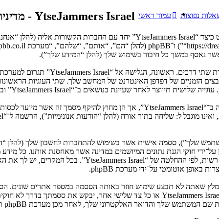
YtseJammers Israel - מדיניות הפרטיות
אלות נפוצות
עמוד ראשי
ר נאסף במשך כל חיבור בשימוש שלך (להלן “המידע שלך”).
צים הזמניים של דפדפן האינטרנט של המחשב שלך. שתי העוגיות הראשונות מכ
המשתמש שלך”), ססמה אישית אשר בשימוש להתחברות לחשבון שלך (להלן “ה
ני שלך”). המידע שלך לחשבון שלך ב־“YtseJammers Israel” מוגן על־ידי חוקי הגנת נתונים המיושמים ב
הנדרש על־ידי “YtseJammers Israel” במשך תהליך ההרשמה הנו ח
באופן אוטומטי על־ידי מערכת phpBB.
אנא שמור עליה בבטחה ותחת שום מצב שבו מישהו הקשור ל־“YtseJammers Israel”, phpBB א