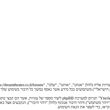
המידע שלך נאסף בעזרת שתי דרכים. ראשונה, הגלישה אל “YtseJammers Israel”