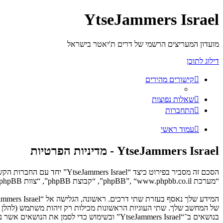
YtseJammers Israel
מועדון המעריצים הרשמי של דרים ת'יאטר בישראל
דילוג לתוכן
קישורים מהירים
שאלות נפוצות
התחברות
עמוד ראשי
YtseJammers Israel - מדיניות הפרטיות
“מערכת phpBB”, “www.phpbb.co.il”, “קבוצת phpBB”, “צוות phpBB הישראלי”) משתמשים בכל מידע אשר נאסף במשך כל חיבור בשימוש שלך (להלן “המידע שלך”).
בנושאים ב־“YtseJammers Israel” ובשימוש כדי לסמן את הנושאים אשר נקראו, כדי לשפר את הנאת השימוש.