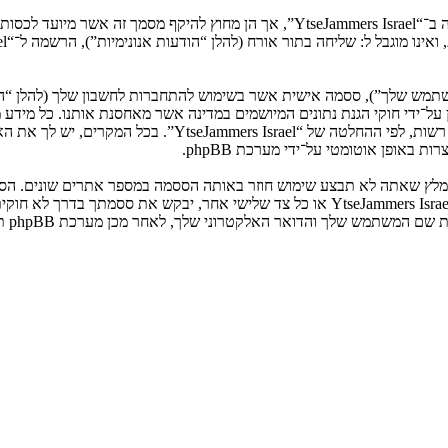
המשתמש שלך”), ססמה אישית אשר בשימוש להתחברות לחשבון שלך (להלן “ה
ני שלך”). המידע שלך לחשבון שלך ב־“YtseJammers Israel” מוגן על־ידי חוקי הגנת נתונים המיושמים ב
הנדרש על־ידי “YtseJammers Israel” במשך תהליך ההרשמה הנו ח
באופן אוטומטי על־ידי מערכת phpBB.
אנא שמור עליה בבטחה ותחת שום מצב שבו מישהו הקשור ל־“YtseJammers Israel”, phpBB א