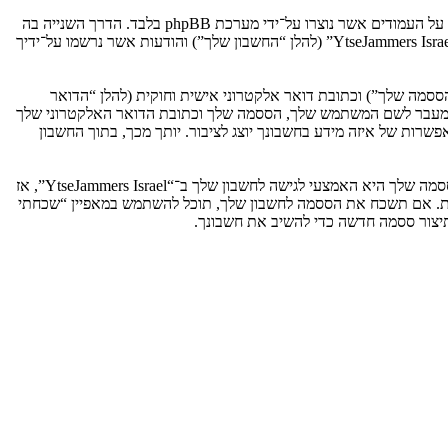
אנו יכולים גם ליצור עוגיות אשר אינן קשורות למערכת phpBB בזמן הגלישה ב־“YtseJammers Israel”, אך הן מחוץ להיקף מסמך זה אשר מיועד לכסות על העמודים אשר נוצרו על־ידי מערכת phpBB בלבד. הדרך השנייה בה
אנו אוספים את המידע שלך היא על־ידי מה שאתה שולח לנו. זה יכול להיות, ואינו מוגבל ל: שליחה בתור אורח (להלן “הודעות אנונימיות”), הרשמה ל־“YtseJammers Israel” (להלן “החשבון שלך”) והודעות אשר נרשמו על־ידיך
ססמה שלך”) וכתובת דואר אלקטרוני אישית וחוקית (להלן “הדואר
מדינה אשר מאחסנת אותנו. כל מידע מעבר לשם המשתמש שלך, הססמה שלך וכתובת הדואר האלקטרוני שלך
ובה או רשות, לפי ההחלטה של “YtseJammers Israel”. בכל המקרים, יש לך את האפשרות של איזה מידע בחשבונך יוצג לציבור. יותך מכך, בתוך החשבון
הססמה שלך מוצפנת (הצפנה לכיוון אחד) כך שהיא מאובטחת. עם זאת, מומלץ שאתה לא תבצע שימוש חוזר באותה הססמה במספר אתרים שונים. הססמה שלך היא האמצעי לגישה לחשבון שלך ב־“YtseJammers Israel”, אז
ו כל צד שלישי אחר, יבקש את ססמתך בדרך לא חוקית. אם תשכח את הססמה לחשבון שלך, תוכל להשתמש במאפיין “שכחתי