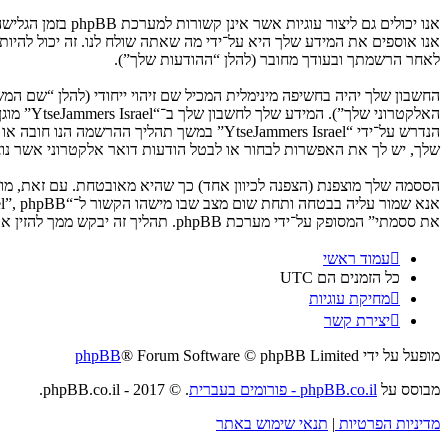
לאחר הרשמתך ובעודך מחובר (להלן “ההודעות שלך”).
החשבון שלך יהיה בחשיפה מינימלית המכיל שם זיהוי ייחודי (להלן “שם 
האלקטרו
שלך, יש לך את האפשרות לבחור או לבטל הודעות דואר אלקטרוני אשר נוצרות 
את ססמתי” המסופק על־ידי מערכת phpBB. תהליך זה יבקש ממך להזין את שם המשתמש שלך והדואר האלקטרוני שלך, לאחר מכן מערכת phpBB תיצור ססמה חדשה כדי להשיב את חשבונך.
עמוד ראשי
כל הזמנים הם
UTC
מחיקת עוגיות
יצירת קשר
מופעל על ידי
® Forum Software © phpBB Limited
phpBB
מבוסס על
phpBB.co.il - פורומים בעברית
. © 2017 - phpBB.co.il.
מדיניות הפרטיות
|
תנאי שימוש באתר