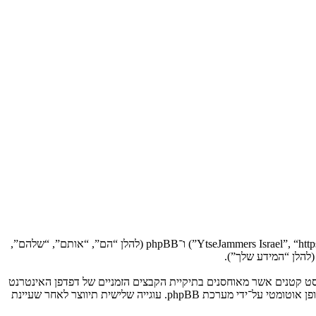
הסכם זה מסביר בפירוט כיצד “YtseJammers Israel” יחד עם החברות הקשורות אליה (להלן “אנחנו”, “אותנו”, “שלנו”, “YtseJammers Israel”, “https://dreamtheater.co.il/forums”) ו־phpBB (להלן “הם”, “אותם”, “שלהם”,
 תגרום למערכת phpBB ליצור מספר של עוגיות, אשר הם קבצי טקסט קטנים אשר מאוחסנים בתיקיית הקבצים הזמניים של דפדפן האינטרנט
של המחשב שלך. שתי העוגיות הראשונות מכילות רק זיהות משתמש (להלן “זיהוי משתמש”) וזיהוי חיבור אנונימי (להלן “זיהוי חיבור”), הנקבעים אצל באופן אוטומטי על־ידי מערכת phpBB. עוגייה שלישית תיווצר לאחר שעיינת