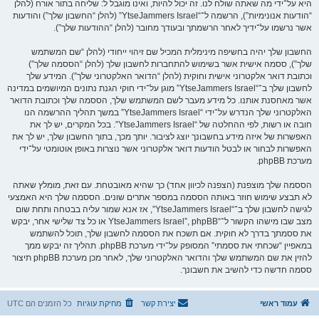
היא על־ידי מה שאתה שולח לנו. זה יכול להיות, ואינו מוגבל ל: שליחה בתור אורח (להלן
“הודעות אנונימיות”), הרשמה ל־“YtseJammers Israel” (להלן “החשבון שלך”) והודעות
אשר נרשמו על־ידיך לאחר הרשמתך ובעודך מחובר (להלן “ההודעות שלך”).
החשבון שלך יהיה בחשיפה מינימלית המכיל שם זיהוי ייחודי (להלן “שם המשתמש
שלך”), ססמה אישית אשר בשימוש להתחברות לחשבון שלך (להלן “הססמה שלך”)
וכתובת דואר אלקטרוני אישית וחוקית (להלן “הדואר האלקטרוני שלך”). המידע שלך
לחשבון שלך ב־“YtseJammers Israel” מוגן על־ידי חוקי הגנת נתונים המיושמים במדינה
אשר מאחסנת אותנו. כל מידע מעבר לשם המשתמש שלך, הססמה שלך וכתובת הדואר
האלקטרוני שלך הנדרש על־ידי “YtseJammers Israel” במשך תהליך ההרשמה הנו
חובה או רשות, לפי ההחלטה של “YtseJammers Israel”. בכל המקרים, יש לך את
האפשרות של איזה מידע בחשבונך יוצג לציבור. יותך מכך, בתוך החשבון שלך, יש לך את
האפשרות לבחור או לבטל הודעות דואר אלקטרוני אשר נוצרות באופן אוטומטי על־ידי
מערכת phpBB.
הססמה שלך מוצפנת (הצפנה לכיוון אחד) כך שהיא מאובטחת. עם זאת, מומלץ שאתה
לא תבצע שימוש חוזר באותה הססמה במספר אתרים שונים. הססמה שלך היא האמצעי
לגישה לחשבון שלך ב־“YtseJammers Israel”, אז אנא שמור עליה בבטחה ותחת שום
מצב שבו מישהו הקשור ל־“YtseJammers Israel”, phpBB או כל צד שלישי אחר, יבקש
את ססמתך בדרך לא חוקית. אם תשכח את הססמה לחשבון שלך, תוכל להשתמש
במאפיין “שכחתי את ססמתי” המסופק על־ידי מערכת phpBB. תהליך זה יבקש ממך
להזין את שם המשתמש שלך והדואר האלקטרוני שלך, לאחר מכן מערכת phpBB תיצור
ססמה חדשה כדי להשיב את חשבונך.
עמוד ראשי
יצירת קשר
מחיקת עוגיות
כל הזמנים הם
UTC