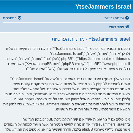
YtseJammers Israel
שאלות נפוצות
התחברות
עמוד ראשי
YtseJammers Israel - מדיניות הפרטיות
הסכם זה מסביר בפירוט כיצד “YtseJammers Israel” יחד עם החברות הקשורות אליה
(להלן “אנחנו”, “אותנו”, “שלנו”, “YtseJammers Israel”,
“https://dreamtheater.co.il/forums”) ו־phpBB (להלן “הם”, “אותם”, “שלהם”, “מערכת
phpBB”, “www.phpbb.co.il”, “קבוצת phpBB”, “צוות phpBB הישראלי”) משתמשים
בכל מידע אשר נאסף במשך כל חיבור בשימוש שלך (להלן “המידע שלך”).
המידע שלך נאסף בעזרת שתי דרכים. ראשונה, הגלישה אל “YtseJammers Israel”
תגרום למערכת phpBB ליצור מספר של עוגיות, אשר הם קבצי טקסט קטנים אשר
מאוחסנים בתיקיית הקבצים הזמניים של דפדפן האינטרנט של המחשב שלך. שתי
העוגיות הראשונות מכילות רק זיהות משתמש (להלן “זיהוי משתמש”) וזיהוי חיבור אנונימי
(להלן “זיהוי חיבור”), הנקבעים אצל באופן אוטומטי על־ידי מערכת phpBB. עוגייה
שלישית תיווצר לאחר שעיינת בנושאים ב־“YtseJammers Israel” ובשימוש כדי לסמן את
הנושאים אשר נקראו, כדי לשפר את הנאת השימוש.
אנו יכולים גם ליצור עוגיות אשר אינן קשורות למערכת phpBB בזמן הגלישה
ב־“YtseJammers Israel”, אך הן מחוץ להיקף מסמך זה אשר מיועד לכסות על העמודים
אשר נוצרו על־ידי מערכת phpBB בלבד. הדרך השנייה בה אנו אוספים את המידע שלך