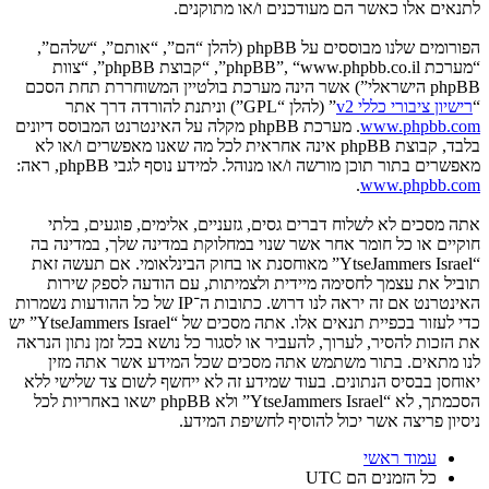
לתנאים אלו כאשר הם מעודכנים ו/או מתוקנים.
הפורומים שלנו מבוססים על phpBB (להלן “הם”, “אותם”, “שלהם”,
“מערכת phpBB”, “www.phpbb.co.il”, “קבוצת phpBB”, “צוות
phpBB הישראלי”) אשר הינה מערכת בולטיין המשוחררת תחת הסכם
“
רישיון ציבורי כללי v2
” (להלן “GPL”) וניתנת להורדה דרך אתר
www.phpbb.com
. מערכת phpBB מקלה על האינטרנט המבוסס דיונים
בלבד, קבוצת phpBB אינה אחראית לכל מה שאנו מאפשרים ו/או לא
מאפשרים בתור תוכן מורשה ו/או מנוהל. למידע נוסף לגבי phpBB, ראה:
.
www.phpbb.com
אתה מסכים לא לשלוח דברים גסים, גזעניים, אלימים, פוגעים, בלתי
חוקיים או כל חומר אחר אשר שנוי במחלוקת במדינה שלך, במדינה בה
“YtseJammers Israel” מאוחסנת או בחוק הבינלאומי. אם תעשה זאת
תוביל את עצמך לחסימה מיידית ולצמיתות, עם הודעה לספק שירות
האינטרנט אם זה יראה לנו דרוש. כתובות ה־IP של כל ההודעות נשמרות
כדי לעזור בכפיית תנאים אלו. אתה מסכים של “YtseJammers Israel” יש
את הזכות להסיר, לערוך, להעביר או לסגור כל נושא בכל זמן נתון הנראה
לנו מתאים. בתור משתמש אתה מסכים שכל המידע אשר אתה מזין
יאוחסן בבסיס הנתונים. בעוד שמידע זה לא ייחשף לשום צד שלישי ללא
הסכמתך, לא “YtseJammers Israel” ולא phpBB ישאו באחריות לכל
ניסיון פריצה אשר יכול להוסיף לחשיפת המידע.
עמוד ראשי
כל הזמנים הם
UTC