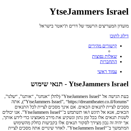
YtseJammers Israel
מועדון המעריצים הרשמי של דרים ת'יאטר בישראל
דילוג לתוכן
קישורים מהירים
שאלות נפוצות
התחברות
עמוד ראשי
YtseJammers Israel - תנאי שימוש
בעת הגישה אל “YtseJammers Israel” (להלן “אנחנו”, “אותנו”, “שלנו”,
“YtseJammers Israel”, “https://dreamtheater.co.il/forums”), אתה
מסכים לציית לתנאים הבאים. אם אינך מסכים לציית לכל התנאים
הבאים, אנא אל תיגש ו/או תשתמש ב־“YtseJammers Israel”. אנו יכולים
לשנות תנאים אלו בכל זמן נתון ונשקיע את מירב מאמצינו כדי לידע אותך,
אך יהיה זה נבון מצידך לסקור תנאים אלו בקביעות כחלק מהשימוש
המתמשך ב־“YtseJammers Israel”. לאחר שינויים אתה מסכים לציית