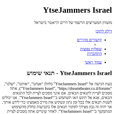
YtseJammers Israel
מועדון המעריצים הרשמי של דרים ת'יאטר בישראל
דילוג לתוכן
קישורים מהירים
שאלות נפוצות
התחברות
עמוד ראשי
YtseJammers Israel - תנאי שימוש
בעת הגישה אל “YtseJammers Israel” (להלן “אנחנו”, “אותנו”, “שלנו”,
“YtseJammers Israel”, “https://dreamtheater.co.il/forums”), אתה
מסכים לציית לתנאים הבאים. אם אינך מסכים לציית לכל התנאים
הבאים, אנא אל תיגש ו/או תשתמש ב־“YtseJammers Israel”. אנו יכולים
לשנות תנאים אלו בכל זמן נתון ונשקיע את מירב מאמצינו כדי לידע אותך,
אך יהיה זה נבון מצידך לסקור תנאים אלו בקביעות כחלק מהשימוש
המתמשך ב־“YtseJammers Israel”. לאחר שינויים אתה מסכים לציית