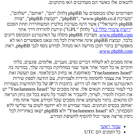
לתנאים אלו כאשר הם מעודכנים ו/או מתוקנים.
הפורומים שלנו מבוססים על phpBB (להלן “הם”, “אותם”, “שלהם”,
“מערכת phpBB”, “www.phpbb.co.il”, “קבוצת phpBB”, “צוות
phpBB הישראלי”) אשר הינה מערכת בולטיין המשוחררת תחת הסכם
“
רישיון ציבורי כללי v2
” (להלן “GPL”) וניתנת להורדה דרך אתר
www.phpbb.com
. מערכת phpBB מקלה על האינטרנט המבוסס דיונים
בלבד, קבוצת phpBB אינה אחראית לכל מה שאנו מאפשרים ו/או לא
מאפשרים בתור תוכן מורשה ו/או מנוהל. למידע נוסף לגבי phpBB, ראה:
.
www.phpbb.com
אתה מסכים לא לשלוח דברים גסים, גזעניים, אלימים, פוגעים, בלתי
חוקיים או כל חומר אחר אשר שנוי במחלוקת במדינה שלך, במדינה בה
“YtseJammers Israel” מאוחסנת או בחוק הבינלאומי. אם תעשה זאת
תוביל את עצמך לחסימה מיידית ולצמיתות, עם הודעה לספק שירות
האינטרנט אם זה יראה לנו דרוש. כתובות ה־IP של כל ההודעות נשמרות
כדי לעזור בכפיית תנאים אלו. אתה מסכים של “YtseJammers Israel” יש
את הזכות להסיר, לערוך, להעביר או לסגור כל נושא בכל זמן נתון הנראה
לנו מתאים. בתור משתמש אתה מסכים שכל המידע אשר אתה מזין
יאוחסן בבסיס הנתונים. בעוד שמידע זה לא ייחשף לשום צד שלישי ללא
הסכמתך, לא “YtseJammers Israel” ולא phpBB ישאו באחריות לכל
ניסיון פריצה אשר יכול להוסיף לחשיפת המידע.
עמוד ראשי
כל הזמנים הם
UTC