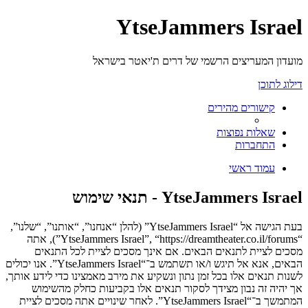
YtseJammers Israel
מועדון המעריצים הרשמי של דרים ת'יאטר בישראל
דילוג לתוכן
קישורים מהירים
שאלות נפוצות
התחברות
עמוד ראשי
YtseJammers Israel - תנאי שימוש
בעת הגישה אל “YtseJammers Israel” (להלן “אנחנו”, “אותנו”, “שלנו”,
“YtseJammers Israel”, “https://dreamtheater.co.il/forums”), אתה
מסכים לציית לתנאים הבאים. אם אינך מסכים לציית לכל התנאים
הבאים, אנא אל תיגש ו/או תשתמש ב־“YtseJammers Israel”. אנו יכולים
לשנות תנאים אלו בכל זמן נתון ונשקיע את מירב מאמצינו כדי לידע אותך,
אך יהיה זה נבון מצידך לסקור תנאים אלו בקביעות כחלק מהשימוש
המתמשך ב־“YtseJammers Israel”. לאחר שינויים אתה מסכים לציית