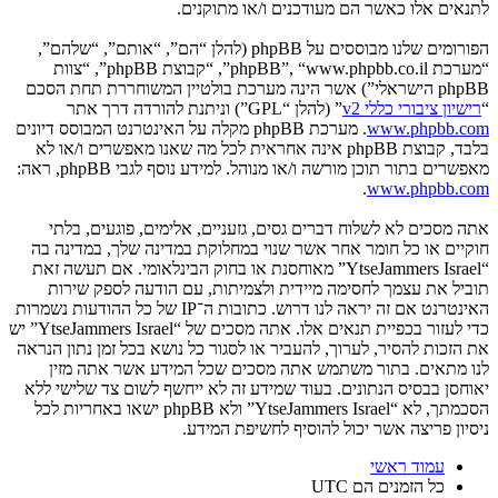
לתנאים אלו כאשר הם מעודכנים ו/או מתוקנים.
הפורומים שלנו מבוססים על phpBB (להלן “הם”, “אותם”, “שלהם”,
“מערכת phpBB”, “www.phpbb.co.il”, “קבוצת phpBB”, “צוות
phpBB הישראלי”) אשר הינה מערכת בולטיין המשוחררת תחת הסכם
“
רישיון ציבורי כללי v2
” (להלן “GPL”) וניתנת להורדה דרך אתר
www.phpbb.com
. מערכת phpBB מקלה על האינטרנט המבוסס דיונים
בלבד, קבוצת phpBB אינה אחראית לכל מה שאנו מאפשרים ו/או לא
מאפשרים בתור תוכן מורשה ו/או מנוהל. למידע נוסף לגבי phpBB, ראה:
.
www.phpbb.com
אתה מסכים לא לשלוח דברים גסים, גזעניים, אלימים, פוגעים, בלתי
חוקיים או כל חומר אחר אשר שנוי במחלוקת במדינה שלך, במדינה בה
“YtseJammers Israel” מאוחסנת או בחוק הבינלאומי. אם תעשה זאת
תוביל את עצמך לחסימה מיידית ולצמיתות, עם הודעה לספק שירות
האינטרנט אם זה יראה לנו דרוש. כתובות ה־IP של כל ההודעות נשמרות
כדי לעזור בכפיית תנאים אלו. אתה מסכים של “YtseJammers Israel” יש
את הזכות להסיר, לערוך, להעביר או לסגור כל נושא בכל זמן נתון הנראה
לנו מתאים. בתור משתמש אתה מסכים שכל המידע אשר אתה מזין
יאוחסן בבסיס הנתונים. בעוד שמידע זה לא ייחשף לשום צד שלישי ללא
הסכמתך, לא “YtseJammers Israel” ולא phpBB ישאו באחריות לכל
ניסיון פריצה אשר יכול להוסיף לחשיפת המידע.
עמוד ראשי
כל הזמנים הם
UTC