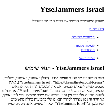
YtseJammers Israel
מועדון המעריצים הרשמי של דרים ת'יאטר בישראל
דילוג לתוכן
קישורים מהירים
שאלות נפוצות
התחברות
עמוד ראשי
YtseJammers Israel - תנאי שימוש
בעת הגישה אל “YtseJammers Israel” (להלן “אנחנו”, “אותנו”, “שלנו”,
“YtseJammers Israel”, “https://dreamtheater.co.il/forums”), אתה
מסכים לציית לתנאים הבאים. אם אינך מסכים לציית לכל התנאים
הבאים, אנא אל תיגש ו/או תשתמש ב־“YtseJammers Israel”. אנו יכולים
לשנות תנאים אלו בכל זמן נתון ונשקיע את מירב מאמצינו כדי לידע אותך,
אך יהיה זה נבון מצידך לסקור תנאים אלו בקביעות כחלק מהשימוש
המתמשך ב־“YtseJammers Israel”. לאחר שינויים אתה מסכים לציית