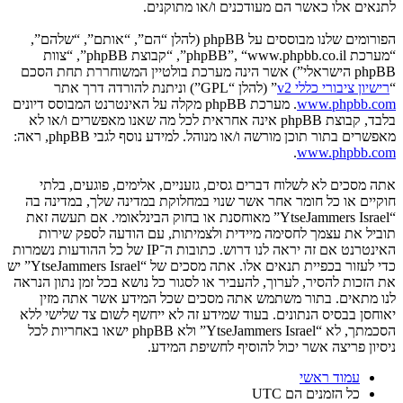
לתנאים אלו כאשר הם מעודכנים ו/או מתוקנים.
הפורומים שלנו מבוססים על phpBB (להלן “הם”, “אותם”, “שלהם”,
“מערכת phpBB”, “www.phpbb.co.il”, “קבוצת phpBB”, “צוות
phpBB הישראלי”) אשר הינה מערכת בולטיין המשוחררת תחת הסכם
“
רישיון ציבורי כללי v2
” (להלן “GPL”) וניתנת להורדה דרך אתר
www.phpbb.com
. מערכת phpBB מקלה על האינטרנט המבוסס דיונים
בלבד, קבוצת phpBB אינה אחראית לכל מה שאנו מאפשרים ו/או לא
מאפשרים בתור תוכן מורשה ו/או מנוהל. למידע נוסף לגבי phpBB, ראה:
.
www.phpbb.com
אתה מסכים לא לשלוח דברים גסים, גזעניים, אלימים, פוגעים, בלתי
חוקיים או כל חומר אחר אשר שנוי במחלוקת במדינה שלך, במדינה בה
“YtseJammers Israel” מאוחסנת או בחוק הבינלאומי. אם תעשה זאת
תוביל את עצמך לחסימה מיידית ולצמיתות, עם הודעה לספק שירות
האינטרנט אם זה יראה לנו דרוש. כתובות ה־IP של כל ההודעות נשמרות
כדי לעזור בכפיית תנאים אלו. אתה מסכים של “YtseJammers Israel” יש
את הזכות להסיר, לערוך, להעביר או לסגור כל נושא בכל זמן נתון הנראה
לנו מתאים. בתור משתמש אתה מסכים שכל המידע אשר אתה מזין
יאוחסן בבסיס הנתונים. בעוד שמידע זה לא ייחשף לשום צד שלישי ללא
הסכמתך, לא “YtseJammers Israel” ולא phpBB ישאו באחריות לכל
ניסיון פריצה אשר יכול להוסיף לחשיפת המידע.
עמוד ראשי
כל הזמנים הם
UTC