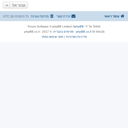
עבור אל
עמוד ראשי
יצירת קשר
מחיקת עוגיות
כל הזמנים הם
UTC
מופעל על ידי
phpBB
® Forum Software © phpBB Limited
מבוסס על
phpBB.co.il - פורומים בעברית
. © 2017 - phpBB.co.il.
מדיניות הפרטיות
|
תנאי שימוש באתר