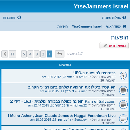
YtseJammers Israel
שאלות נפוצות
התחברות
עמוד ראשי
YtseJammers Israel
הופעות
הופעות
נושא חדש
דף
1
מתוך
11
11
5
4
3
2
1
הבא
217 נושאים
…
נושאים
כרטיסים להופעות ב-UFO
הודעה אחרונה על ידי
ofri17
«
ד' מאי 23, 2012 1:00 pm
תגובות:
10
הפיקסיז ביטלו את ההופעה שלהם ביום רביעי הקרוב
הודעה אחרונה על ידי
Sumer
«
ד' מרץ 11, 2015 4:36 am
תגובות:
7
Pain of Salvation הופעה כפולה בבכורה עולמית - 16.3 - רידינג
הודעה אחרונה על ידי
micheal22
«
ה' פברואר 26, 2015 12:44 am
תגובות:
11
Meira Asher , Jean-Claude Jones & Haggai Fershtman Live !
הודעה אחרונה על ידי
Segaboy
«
ד' פברואר 18, 2015 10:02 am
תגובות:
3
מייק פאטון חוזר: "טומוהוק" תופיע בישראל