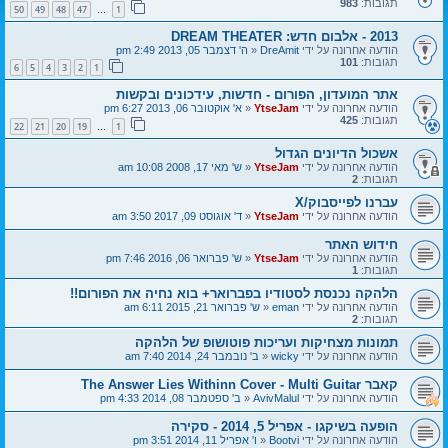
תגובות:
983
50
49
48
47
1
…
2013 - אלבום חדש: DREAM THEATER
הודעה אחרונה על ידי
DreAmit
«
ה' דצמבר 05, 2013 2:49 pm
תגובות:
101
6
5
4
3
2
1
אתר המועדון, הפורום - חדשות, עידכונים ובקשות
הודעה אחרונה על ידי
YtseJam
«
א' אוקטובר 06, 2013 6:27 pm
תגובות:
425
22
21
20
19
1
…
אשכול הדיונים הגדול
הודעה אחרונה על ידי
YtseJam
«
ש' מאי 17, 2008 10:08 am
תגובות:
2
עברנו לפייסבוק/X
הודעה אחרונה על ידי
YtseJam
«
ד' אוגוסט 09, 2017 3:50 am
חידוש האתר
הודעה אחרונה על ידי
YtseJam
«
ש' פברואר 06, 2016 7:46 pm
תגובות:
1
הלהקה נכנסת לסטודיו בפברואר+ בוא נחיה את הפורום!!
הודעה אחרונה על ידי
eman
«
ש' פברואר 21, 2015 6:11 am
תגובות:
2
תמונות מצחיקות ועריכות פוטושופ של הלהקה
הודעה אחרונה על ידי
wicky
«
ב' נובמבר 24, 2014 7:40 am
קאבר The Answer Lies Withinn Cover - Multi Guitar
הודעה אחרונה על ידי
AvivMalul
«
ב' ספטמבר 08, 2014 4:33 pm
הופעה בשיקגו - אפריל 5, 2014 - סקירה
הודעה אחרונה על ידי
Bootvi
«
ו' אפריל 11, 2014 3:51 pm