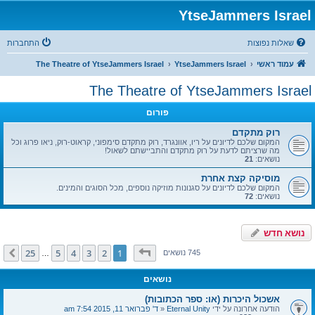
YtseJammers Israel
שאלות נפוצות
התחברות
עמוד ראשי
YtseJammers Israel
The Theatre of YtseJammers Israel
The Theatre of YtseJammers Israel
פורום
רוק מתקדם
המקום שלכם לדיונים על ריו, אוונגרד, רוק מתקדם סימפוני, קראוט-רוק, ניאו פרוג וכל
מה שרציתם לדעת על רוק מתקדם והתביישתם לשאול!
נושאים:
21
מוסיקה קצת אחרת
המקום שלכם לדיונים על סגנונות מוזיקה נוספים, מכל הסוגים והמינים.
נושאים:
72
נושא חדש
דף
1
מתוך
25
25
5
4
3
2
1
הבא
745 נושאים
…
נושאים
אשכול היכרות (או: ספר הכתובות)
הודעה אחרונה על ידי
Eternal Unity
«
ד' פברואר 11, 2015 7:54 am