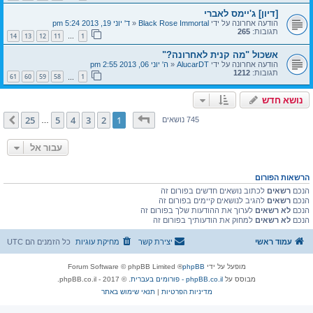
[דיון] ג'יימס לאברי
הודעה אחרונה על ידי
Black Rose Immortal
«
ד' יוני 19, 2013 5:24 pm
תגובות:
265
14
13
12
11
1
…
אשכול "מה קנית לאחרונה?"
הודעה אחרונה על ידי
AlucarDT
«
ה' יוני 06, 2013 2:55 pm
תגובות:
1212
61
60
59
58
1
…
נושא חדש
דף
1
מתוך
25
25
5
4
3
2
1
הבא
745 נושאים
…
עבור אל
הרשאות הפורום
הנכם
רשאים
לכתוב נושאים חדשים בפורום זה
הנכם
רשאים
להגיב לנושאים קיימים בפורום זה
הנכם
לא רשאים
לערוך את ההודעות שלך בפורום זה
הנכם
לא רשאים
למחוק את הודעותיך בפורום זה
עמוד ראשי
יצירת קשר
מחיקת עוגיות
כל הזמנים הם
UTC
מופעל על ידי
phpBB
® Forum Software © phpBB Limited
מבוסס על
phpBB.co.il - פורומים בעברית
. © 2017 - phpBB.co.il.
מדיניות הפרטיות
|
תנאי שימוש באתר