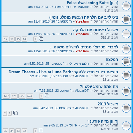
[דיון] False Awakening Suite
הודעה אחרונה על ידי
Dr. MaNiAk
«
ו' ספטמבר 27, 2013 7:53 am
תגובות:
5
צ'ט לייב עם הלהקה (עכשיו מוקלט וזמין)
הודעה אחרונה על ידי
YtseJam
«
ה' ספטמבר 26, 2013 11:44 am
אשכול ראיונות עם הלהקה
הודעה אחרונה על ידי
YtseJam
«
ה' ספטמבר 26, 2013 11:43 am
תגובות:
326
17
16
15
14
1
…
לאברי ופטרוצ'י מנסים להשלים משפט...
הודעה אחרונה על ידי
YtseJam
«
ה' ספטמבר 26, 2013 11:41 am
המלצה
הודעה אחרונה על ידי
חלום תיאטרלי
«
ד' ספטמבר 25, 2013 5:52 am
הוצאת דיוידי חדש ללהקה: Dream Theater - Live at Luna Park
הודעה אחרונה על ידי
AlucarDT
«
א' ספטמבר 15, 2013 3:33 pm
תגובות:
18
מה אתה שומע עכשיו?
הודעה אחרונה על ידי
AlucarDT
«
ו' אוגוסט 23, 2013 7:31 pm
תגובות:
12526
627
626
625
624
1
…
אשכול 2013
הודעה אחרונה על ידי
AlucarDT
«
ג' אוגוסט 06, 2013 8:42 am
תגובות:
38
2
1
[דיון] מייק פורטנוי
הודעה אחרונה על ידי
ofri17
«
א' יולי 07, 2013 9:05 am
תגובות:
696
35
34
33
32
1
…