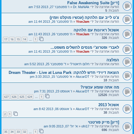
[דיון] False Awakening Suite
הודעה אחרונה על ידי
Dr. MaNiAk
«
ו' ספטמבר 27, 2013 7:53 am
תגובות:
5
צ'ט לייב עם הלהקה (עכשיו מוקלט וזמין)
הודעה אחרונה על ידי
YtseJam
«
ה' ספטמבר 26, 2013 11:44 am
אשכול ראיונות עם הלהקה
הודעה אחרונה על ידי
YtseJam
«
ה' ספטמבר 26, 2013 11:43 am
תגובות:
326
17
16
15
14
1
…
לאברי ופטרוצ'י מנסים להשלים משפט...
הודעה אחרונה על ידי
YtseJam
«
ה' ספטמבר 26, 2013 11:41 am
המלצה
הודעה אחרונה על ידי
חלום תיאטרלי
«
ד' ספטמבר 25, 2013 5:52 am
הוצאת דיוידי חדש ללהקה: Dream Theater - Live at Luna Park
הודעה אחרונה על ידי
AlucarDT
«
א' ספטמבר 15, 2013 3:33 pm
תגובות:
18
מה אתה שומע עכשיו?
הודעה אחרונה על ידי
AlucarDT
«
ו' אוגוסט 23, 2013 7:31 pm
תגובות:
12526
627
626
625
624
1
…
אשכול 2013
הודעה אחרונה על ידי
AlucarDT
«
ג' אוגוסט 06, 2013 8:42 am
תגובות:
38
2
1
[דיון] מייק פורטנוי
הודעה אחרונה על ידי
ofri17
«
א' יולי 07, 2013 9:05 am
תגובות:
696
35
34
33
32
1
…