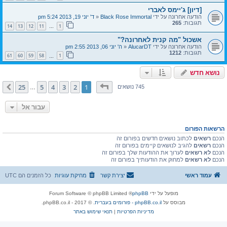
[דיון] ג'יימס לאברי
הודעה אחרונה על ידי
Black Rose Immortal
«
ד' יוני 19, 2013 5:24 pm
תגובות:
265
14
13
12
11
1
…
אשכול "מה קנית לאחרונה?"
הודעה אחרונה על ידי
AlucarDT
«
ה' יוני 06, 2013 2:55 pm
תגובות:
1212
61
60
59
58
1
…
נושא חדש
דף
1
מתוך
25
25
5
4
3
2
1
הבא
745 נושאים
…
עבור אל
הרשאות הפורום
הנכם
רשאים
לכתוב נושאים חדשים בפורום זה
הנכם
רשאים
להגיב לנושאים קיימים בפורום זה
הנכם
לא רשאים
לערוך את ההודעות שלך בפורום זה
הנכם
לא רשאים
למחוק את הודעותיך בפורום זה
עמוד ראשי
יצירת קשר
מחיקת עוגיות
כל הזמנים הם
UTC
מופעל על ידי
phpBB
® Forum Software © phpBB Limited
מבוסס על
phpBB.co.il - פורומים בעברית
. © 2017 - phpBB.co.il.
מדיניות הפרטיות
|
תנאי שימוש באתר