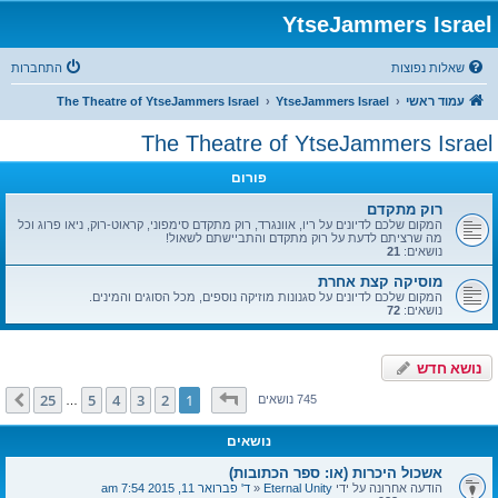
YtseJammers Israel
שאלות נפוצות
התחברות
עמוד ראשי
YtseJammers Israel
The Theatre of YtseJammers Israel
The Theatre of YtseJammers Israel
פורום
רוק מתקדם
המקום שלכם לדיונים על ריו, אוונגרד, רוק מתקדם סימפוני, קראוט-רוק, ניאו פרוג וכל
מה שרציתם לדעת על רוק מתקדם והתביישתם לשאול!
נושאים:
21
מוסיקה קצת אחרת
המקום שלכם לדיונים על סגנונות מוזיקה נוספים, מכל הסוגים והמינים.
נושאים:
72
נושא חדש
דף
1
מתוך
25
25
5
4
3
2
1
הבא
745 נושאים
…
נושאים
אשכול היכרות (או: ספר הכתובות)
הודעה אחרונה על ידי
Eternal Unity
«
ד' פברואר 11, 2015 7:54 am