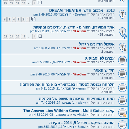
תגובות:
983
50
49
48
47
1
…
2013 - אלבום חדש: DREAM THEATER
הודעה אחרונה על ידי
DreAmit
«
ה' דצמבר 05, 2013 2:49 pm
תגובות:
101
6
5
4
3
2
1
אתר המועדון, הפורום - חדשות, עידכונים ובקשות
הודעה אחרונה על ידי
YtseJam
«
א' אוקטובר 06, 2013 6:27 pm
תגובות:
425
22
21
20
19
1
…
אשכול הדיונים הגדול
הודעה אחרונה על ידי
YtseJam
«
ש' מאי 17, 2008 10:08 am
תגובות:
2
עברנו לפייסבוק/X
הודעה אחרונה על ידי
YtseJam
«
ד' אוגוסט 09, 2017 3:50 am
חידוש האתר
הודעה אחרונה על ידי
YtseJam
«
ש' פברואר 06, 2016 7:46 pm
תגובות:
1
הלהקה נכנסת לסטודיו בפברואר+ בוא נחיה את הפורום!!
הודעה אחרונה על ידי
eman
«
ש' פברואר 21, 2015 6:11 am
תגובות:
2
תמונות מצחיקות ועריכות פוטושופ של הלהקה
הודעה אחרונה על ידי
wicky
«
ב' נובמבר 24, 2014 7:40 am
קאבר The Answer Lies Withinn Cover - Multi Guitar
הודעה אחרונה על ידי
AvivMalul
«
ב' ספטמבר 08, 2014 4:33 pm
הופעה בשיקגו - אפריל 5, 2014 - סקירה
הודעה אחרונה על ידי
Bootvi
«
ו' אפריל 11, 2014 3:51 pm