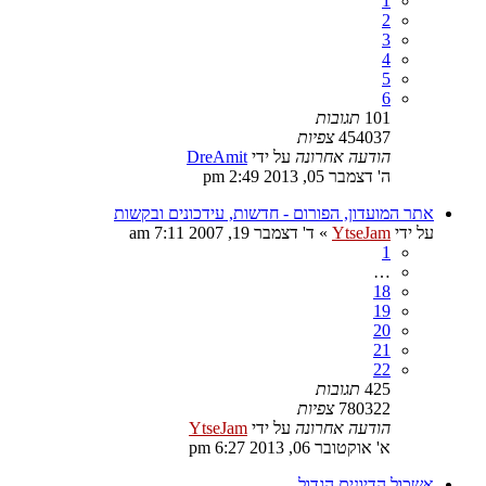
1
2
3
4
5
6
101
תגובות
454037
צפיות
הודעה אחרונה
על ידי
DreAmit
ה' דצמבר 05, 2013 2:49 pm
אתר המועדון, הפורום - חדשות, עידכונים ובקשות
על ידי
YtseJam
»
ד' דצמבר 19, 2007 7:11 am
1
…
18
19
20
21
22
425
תגובות
780322
צפיות
הודעה אחרונה
על ידי
YtseJam
א' אוקטובר 06, 2013 6:27 pm
אשכול הדיונים הגדול