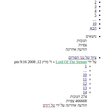
2
3
4
5
…
10
הבא
נושאים
תגובות
צפיות
הודעה אחרונה
ציוד של נגני הפורום
על ידי
Lord Of The Strings
»
ד' מרץ 12, 2008 9:16 pm
1
…
10
11
12
13
14
274
תגובות
466668
צפיות
הודעה אחרונה
על ידי
טל רודס