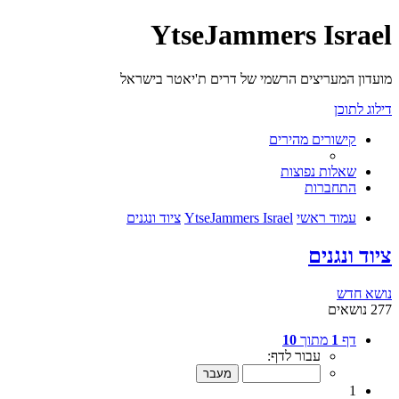
YtseJammers Israel
מועדון המעריצים הרשמי של דרים ת'יאטר בישראל
דילוג לתוכן
קישורים מהירים
שאלות נפוצות
התחברות
עמוד ראשי
YtseJammers Israel
ציוד ונגנים
ציוד ונגנים
נושא חדש
277 נושאים
דף
1
מתוך
10
עבור לדף:
1