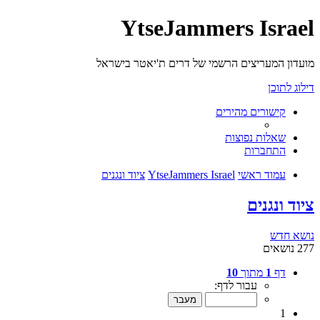
YtseJammers Israel
מועדון המעריצים הרשמי של דרים ת'יאטר בישראל
דילוג לתוכן
קישורים מהירים
שאלות נפוצות
התחברות
עמוד ראשי
YtseJammers Israel
ציוד ונגנים
ציוד ונגנים
נושא חדש
277 נושאים
דף
1
מתוך
10
עבור לדף:
1