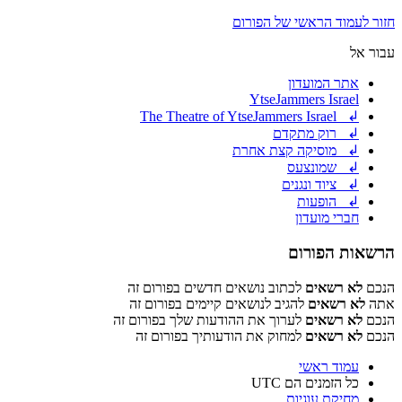
חזור לעמוד הראשי של הפורום
עבור אל
אתר המועדון
YtseJammers Israel
↲ The Theatre of YtseJammers Israel
↲ רוק מתקדם
↲ מוסיקה קצת אחרת
↲ שמונצעס
↲ ציוד ונגנים
↲ הופעות
חברי מועדון
הרשאות הפורום
הנכם
לא רשאים
לכתוב נושאים חדשים בפורום זה
אתה
לא רשאים
להגיב לנושאים קיימים בפורום זה
הנכם
לא רשאים
לערוך את ההודעות שלך בפורום זה
הנכם
לא רשאים
למחוק את הודעותיך בפורום זה
עמוד ראשי
כל הזמנים הם
UTC
מחיקת עוגיות