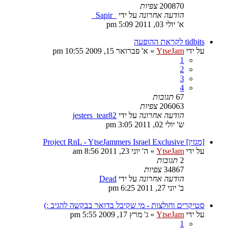
200870
צפיות
הודעה אחרונה
על ידי
_Sapir_
א' יולי 03, 2011 5:09 pm
tidbits לקראת ההופעה
על ידי
YtseJam
»
א' פברואר 15, 2009 10:55 pm
1
2
3
4
67
תגובות
206063
צפיות
הודעה אחרונה
על ידי
jesters_tear82
ש' יולי 02, 2011 3:05 pm
[מגזין] Project RnL - YtseJammers Israel Exclusive
על ידי
YtseJam
»
ה' יוני 23, 2011 8:56 am
2
תגובות
34867
צפיות
הודעה אחרונה
על ידי
Dead
ב' יוני 27, 2011 6:25 pm
סטיקרים וחולצות - מי שקיבל בדואר בבקשה להגיב :)
על ידי
YtseJam
»
ג' מרץ 17, 2009 5:55 pm
1