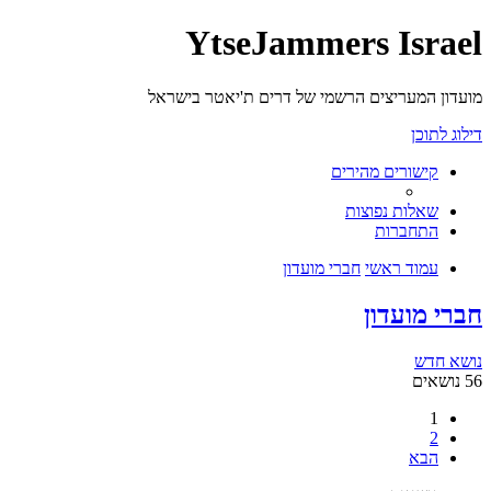
YtseJammers Israel
מועדון המעריצים הרשמי של דרים ת'יאטר בישראל
דילוג לתוכן
קישורים מהירים
שאלות נפוצות
התחברות
עמוד ראשי
חברי מועדון
חברי מועדון
נושא חדש
56 נושאים
1
2
הבא