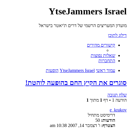
YtseJammers Israel
מועדון המעריצים הרשמי של דרים ת'יאטר בישראל
דילוג לתוכן
קישורים מהירים
שאלות נפוצות
התחברות
עמוד ראשי
YtseJammers Israel
הופעות
סוגרים את הקיץ החם בהופעה לוהטת!
שלח תגובה
הודעה 1 • דף
1
מתוך
1
e_krakov
דרימיסט מתחיל
הודעות:
50
הצטרף:
ו' דצמבר 14, 2007 10:38 am