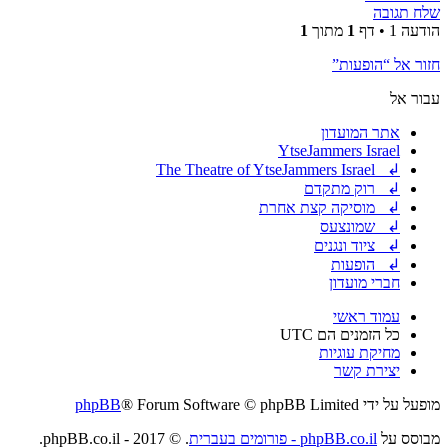
שלח תגובה
הודעה 1 • דף
1
מתוך
1
חזור אל “הופעות”
עבור אל
אתר המועדון
YtseJammers Israel
↲ The Theatre of YtseJammers Israel
↲ רוק מתקדם
↲ מוסיקה קצת אחרת
↲ שמונצעס
↲ ציוד ונגנים
↲ הופעות
חברי מועדון
עמוד ראשי
כל הזמנים הם
UTC
מחיקת עוגיות
יצירת קשר
מופעל על ידי
® Forum Software © phpBB Limited
phpBB
מבוסס על
phpBB.co.il - פורומים בעברית
. © 2017 - phpBB.co.il.