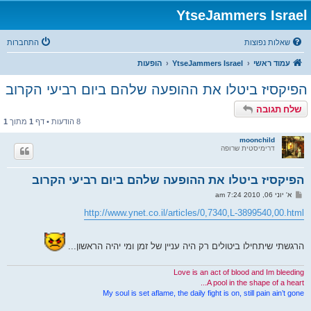
YtseJammers Israel
שאלות נפוצות
התחברות
עמוד ראשי
YtseJammers Israel
הופעות
הפיקסיז ביטלו את ההופעה שלהם ביום רביעי הקרוב
שלח תגובה
8 הודעות • דף
1
מתוך
1
moonchild
דרימיסטית שרופה
הפיקסיז ביטלו את ההופעה שלהם ביום רביעי הקרוב
ש
א' יוני 06, 2010 7:24 am
ל
י
http://www.ynet.co.il/articles/0,7340,L-3899540,00.html
ח
ה
הרגשתי שיתחילו ביטולים רק היה עניין של זמן ומי יהיה הראשון...
Love is an act of blood and Im bleeding
A pool in the shape of a heart...
My soul is set aflame, the daily fight is on, still pain ain’t gone