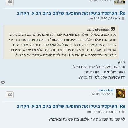
דרימיסטית שרופה
ה
ל
מ
Re: הפיקסיז ביטלו את ההופעה שלהם ביום רביעי הקרוב
ע
ל
ש
ב' יוני 07, 2010 2:11 pm
ה
ל
י
ח
ufomatan כתב:
ה
כל האמנים בכאילו האלה- גם הפיקסיז עברו את זמנם ממזמן, גם הם מופיעים
חרא, וגם ביטלו בגלל סיבות פוליטיות מטופשות? נו באמת, אם מישהו היה צריך
עוד סיבה לזרוק את הפיקסיז לפח הזבל של המוזיקה הם נתנו לו אותה היום.
אני מקווה ששוקי וייס יתבע להם את התחת, וכל אמן שלא מופיע כאן מסיבות
פוליטיות צריך לקחת אותו ואת הPR שלו לבית משפט שישלמו על הביטול.
צודק
זה פשוט מעצבן כל הביטולים האלו
דעות פוליטיות... נווו באמת
היו שמועות על אלטון זה נכון??
ח
ז
ר
moonchild
דרימיסטית שרופה
ה
ל
מ
Re: הפיקסיז ביטלו את ההופעה שלהם ביום רביעי הקרוב
ע
ל
ש
ג' יוני 08, 2010 11:00 am
ה
ל
י
לא שמעתי שמועות על אלטון, מה שמעת ומאיפה?
ח
ה