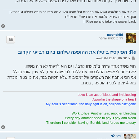
פוליטיות צריך לקחת אותו ואת הPR שלו לבית משפט שישלמו על הביטול.
"אהוב את המלאכה ושנא את הרבנות וכל תורה שאין עמה מלאכה סופה בטילה וגוררת עון
וסוף אדם זה שיהא מלסטם את הבריות"- הרמב"ם
Rise up and take the power back!!!
ח
ז
ר
moonchild
דרימיסטית שרופה
ה
ל
מ
Re: הפיקסיז ביטלו את ההופעה שלהם ביום רביעי הקרוב
ע
ל
ש
א' יוני 06, 2010 8:04 am
ה
ל
י
חוץ משיר אחד שהיה ב"מועדון קרב", וגם הוא לדעתי לא היה משהו.
ח
לא הייתה לי אפילו התלבטות אם ללכת להופעה הזאת, לא עניין אותי בכלל.
ה
אני הכי אוהבת את השקרים של "מסיבות שלא תלויות בנו", אה כן בטח ונזכרת
בזה 4 ימים לפני ההופעה , בטח...
Love is an act of blood and Im bleeding
A pool in the shape of a heart...
My soul is set aflame, the daily fight is on, still pain ain’t gone
Work to live. Another tear, another bleeding
Every day another price to pay. I pay and bleed
Therefore I consider leaving. But this land forces me to stay
ח
ז
ר
ויקי לוי