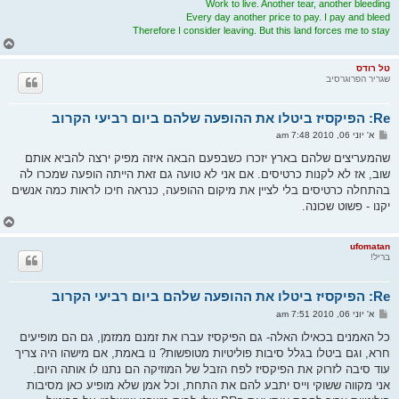
Work to live. Another tear, another bleeding
Every day another price to pay. I pay and bleed
Therefore I consider leaving. But this land forces me to stay
ח
ז
ר
טל רודס
שגריר הפרוגרסיב
ה
ל
מ
Re: הפיקסיז ביטלו את ההופעה שלהם ביום רביעי הקרוב
ע
ל
ש
א' יוני 06, 2010 7:48 am
ה
ל
י
שהמעריצים שלהם בארץ יזכרו כשבפעם הבאה איזה מפיק ירצה להביא אותם
ח
שוב, אז לא לקנות כרטיסים. אם אני לא טועה גם זאת הייתה הופעה שמכרו לה
ה
בהתחלה כרטיסים בלי לציין את מיקום ההופעה, כנראה חיכו לראות כמה אנשים
יקנו - פשוט שכונה.
ח
ז
ר
ufomatan
בריל!
ה
ל
מ
Re: הפיקסיז ביטלו את ההופעה שלהם ביום רביעי הקרוב
ע
ל
ש
א' יוני 06, 2010 7:51 am
ה
ל
י
כל האמנים בכאילו האלה- גם הפיקסיז עברו את זמנם ממזמן, גם הם מופיעים
ח
חרא, וגם ביטלו בגלל סיבות פוליטיות מטופשות? נו באמת, אם מישהו היה צריך
ה
עוד סיבה לזרוק את הפיקסיז לפח הזבל של המוזיקה הם נתנו לו אותה היום.
אני מקווה ששוקי וייס יתבע להם את התחת, וכל אמן שלא מופיע כאן מסיבות