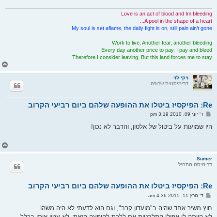
Love is an act of blood and Im bleeding
A pool in the shape of a heart...
My soul is set aflame, the daily fight is on, still pain ain’t gone
Work to live. Another tear, another bleeding
Every day another price to pay. I pay and bleed
Therefore I consider leaving. But this land forces me to stay
ח
ז
ר
ויקי לוי
דרימיסטית שרופה
ה
ל
מ
Re: הפיקסיז ביטלו את ההופעה שלהם ביום רביעי הקרוב
ע
ל
ש
ד' יוני 09, 2010 3:19 pm
ה
ל
י
היו שמועות על ביטול של אלטון, והדבר לא נכון!
ח
ה
ח
ז
ר
Sumer
דרימיסט מתחיל
ה
ל
מ
Re: הפיקסיז ביטלו את ההופעה שלהם ביום רביעי הקרוב
ע
ל
ש
ד' מרץ 11, 2015 4:36 am
ה
ל
י
חוץ משיר אחד שהיה ב"מועדון קרב", וגם הוא לדעתי לא היה משהו.
ח
לא הייתה לי אפילו התלבטות אם ללכת להופעה הזאת, לא עניין אותי בכלל.