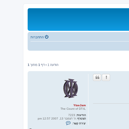
התחברות
הודעה 1 • דף
1
מתוך
1
YtseJam
The Count of DT-IL
הודעות:
7223
הצטרף:
ה' דצמבר 13, 2007 12:57 pm
צ
יצירת קשר:
ו
ר