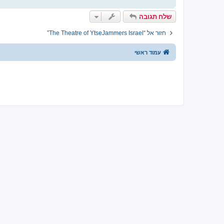
שלח תגובה
חזור אל “The Theatre of YtseJammers Israel”
עמוד ראשי