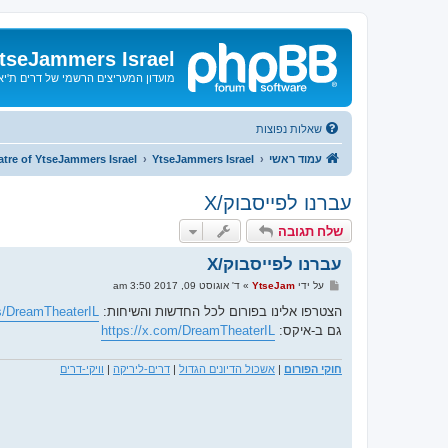
tseJammers Israel
מועדון המעריצים הרשמי של דרים ת'י
שאלות נפוצות
עמוד ראשי
YtseJammers Israel
tre of YtseJammers Israel
עברנו לפייסבוק/X
שלח תגובה
עברנו לפייסבוק/X
ש
על ידי
YtseJam
»
ד' אוגוסט 09, 2017 3:50 am
ל
י
הצטרפו אלינו בפורום לכל החדשות והשיחות:
s/DreamTheaterIL
ח
גם ב-איקס:
https://x.com/DreamTheaterIL
ה
חוקי הפורום
|
אשכול הדיונים הגדול
|
דרים-ליריקה
|
וויקי-דרים